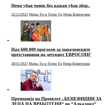
Нема убав човек без кажан убав збор..
22/12/2021
Мајка Ти и Татко Ти
Нема Коментари
Над 600.000 прегледи за македонските
претставници на детскиот ЕВРОСОНГ
28/11/2021
Мајка Ти и Татко Ти
Нема Коментари
Промоција на Проектот „БЕНЕФИЦИИ ЗА
ДЕЦА НА ВРАБОТЕНИ“ во “Алкалоид“