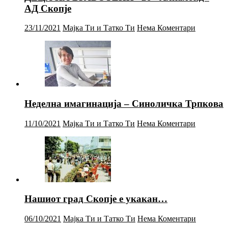
АД Скопје
23/11/2021
Мајка Ти и Татко Ти
Нема Коментари
Неделна имагинација – Синоличка Трпкова
11/10/2021
Мајка Ти и Татко Ти
Нема Коментари
Нашиот град Скопје е укакан…
06/10/2021
Мајка Ти и Татко Ти
Нема Коментари