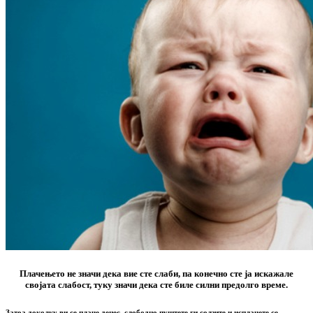
Плачењето не значи дека вие сте слаби, па конечно сте ја искажале
својата слабост, туку значи дека сте биле силни предолго време.
Затоа доколку ви се плаче денес, слободно пуштете ги солзите и исплачете се,