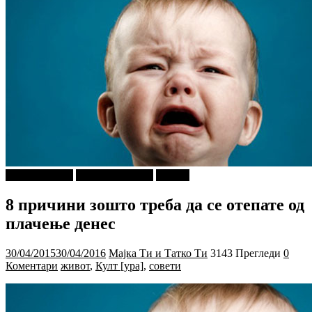
Ѕирни Внатре
Г-дин. ЗАКАЧИ
Објави
8 причини зошто треба да се отепате од
плачење денес
30/04/2015
30/04/2016
Мајка Ти и Татко Ти
3143 Прегледи
0
Коментари
живот
,
Култ [ура]
,
совети