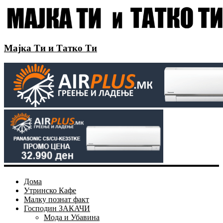
Мајка Ти и Татко Ти
Дома
Утринско Кафе
Малку познат факт
Господин ЗАКАЧИ
Мода и Убавина