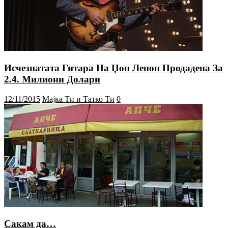
Исчезнатата Гитара На Џон Ленон Продадена За
2.4. Милиони Долари
12/11/2015
Мајка Ти и Татко Ти
0
Сакам да…