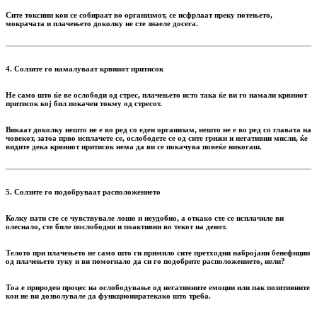
Сите токсини кои се собираат во организмот, се исфрлаат преку потењето,
мокрачата и плачењето доколку не сте знаеле досега.
4. Солзите го намалуваат крвниот притисок
Не само што ќе ве ослободи од стрес, плачењето исто така ќе ви го намали крвниот
притисок кој бил покачен токму од стресот.
Викаат доколку нешто не е во ред со еден организам, нешто не е во ред со главата на
човекот, затоа прво исплачете се, ослободете се од сите грижи и негативни мисли, ќе
видите дека крвниот притисок нема да ви се покачува повеќе никогаш.
5. Солзите го подобруваат расположението
Колку пати сте се чувствувале лошо и неудобно, а откако сте се исплачиле ви
олеснало, сте биле послободни и поактивни во текот на денот.
Телото при плачењето не само што ги примило сите претходни набројани бенефиции
од плачењето туку и ви помогнало да си го подобрите расположението, нели?
Тоа е природен процес на ослободување од негативните емоции или пак позитивните
кои не ви дозволувале да функциониратекако што треба.