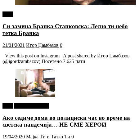
tweet
Си замина Бранка Станковска: Лесно ти небо
тетка Бранка
21/01/2021
Игор Џамбазов
0
View this post on Instagram A post shared by Игор Џамбазов
(@igordzambazov) Посетено 7.625 пати
tweet
Г-дин. ЗАКАЧИ
Ако седиме дома во полициски час во време на
светска пандемија… НЕ СМЕ ХЕРОИ
19/04/2020
Мајка Ти и Татко Ти
0