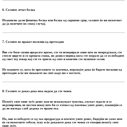
6. Солзите лечат болка
Независно дали физичка болка или болка од скршено срце, солзите ќе ви помогнат
да ја излечите во секој случај.
7. Солзите ве прават посилни од претходно
Вие сте биле силни предолго време, сте ги игнорирале оние што ве повредуваат, сте
стоеле цврсто и со крената глава, но дошол период кога сте морале да се ослободите
од сиот тој товар кој сте го трпеле од сите и конечно сте пуштиле солзи.
Не плашете се, кога ќе престанете со плачење, верувајте дека ќе бидете посилни од
претходно и ќе им покажете на сите каде им е местото.
8. Солзите се доказ дека има надеж да сте човек
Помеѓу сите овие луѓе денес кои не искажуваат чувства, глумат лудоло и се
недопирливи, не постои некој што би се отепал од плачење уште денес, плашејќи се
да не изгледа слаб додека го прави тоа.
Но, вие ослободете се од таа предрасуда и плачете уште денес, бидејќи не само што
ќе си помогнете себеси, туку и ќе докажете дека сте човек со емоции помеѓу сите
овие луѓе.