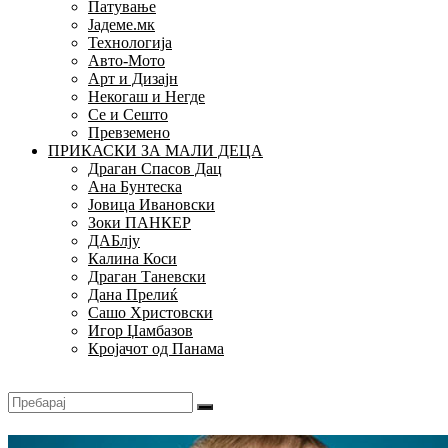
Патување
Јадеме.мк
Технологија
Авто-Мото
Арт и Дизајн
Некогаш и Негде
Се и Сешто
Превземено
ПРИКАСКИ ЗА МАЛИ ДЕЦА
Драган Спасов Дац
Ана Бунтеска
Јовица Ивановски
Зоки ПАНКЕР
ДАБлју
Калина Коси
Драган Таневски
Дана Прелиќ
Сашо Христовски
Игор Џамбазов
Кројачот од Панама