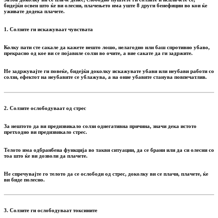
бидејќи освен што ќе ви олесни, плачењето има уште
8 други бенефиции
во кои ќе
уживате додека плачете.
1. Солзите ги искажуваат чувствата
Колку пати сте сакале да кажете нешто лошо, нелагодно или баш спротивно убаво,
прекрасно од кое ви се појавиле солзи во очите, а вие сакате да ги задржите.
Не задржувајте ги повеќе, бидејќи доколку искажувате убави или неубави работи со
солзи, ефектот на неубавите се ублажува, а на оние убавите станува повпечатлив.
2. Солзите ослободуваат од стрес
За нештото да ви предизвикало солзи однегативна причина, значи дека истото
претходно ви предизвикало стрес.
Телото има одбранбена функција во такви ситуации, да се брани или да си олесни со
тоа што ќе ви дозволи да плачете.
Не спречувајте го телото да се ослободи од стрес, доколку ви се плачи, плачете, ќе
ви биде полесно.
3. Солзите ги ослободуваат токсините