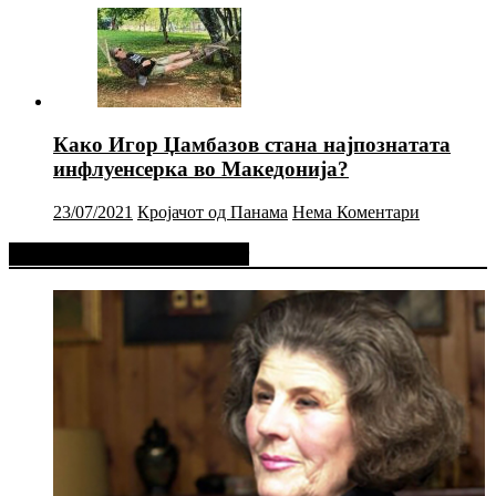
Како Игор Џамбазов стана најпознатата
инфлуенсерка во Македонија?
23/07/2021
Кројачот од Панама
Нема Коментари
Фејсбук Статус или Твит