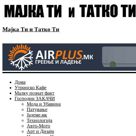
Мајка Ти и Татко Ти
Дома
Утринско Кафе
Малку познат факт
Господин ЗАКАЧИ
Мода и Убавина
Патување
Јадеме.мк
Технологија
Авто-Мото
Арт и Дизајн