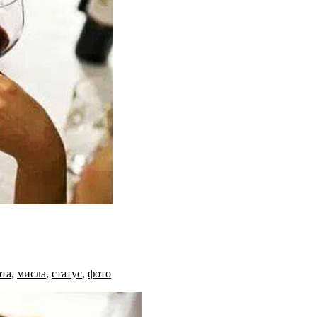
ота
,
мисла
,
статус
,
фото