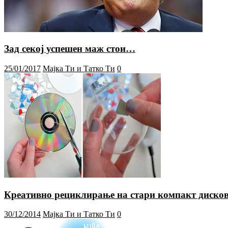
Зад секој успешен маж стои…
25/01/2017
Мајка Ти и Татко Ти
0
Креативно рециклирање на стари компакт диско
30/12/2014
Мајка Ти и Татко Ти
0