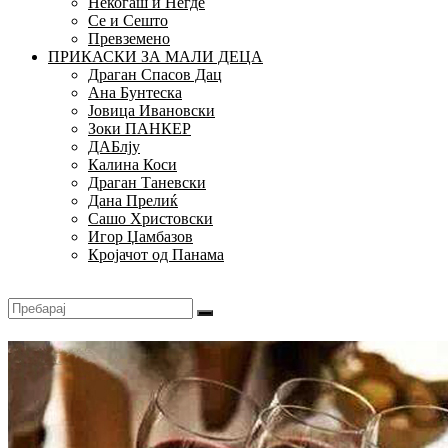
Некогаш и Негде
Се и Сешто
Превземено
ПРИКАСКИ ЗА МАЛИ ДЕЦА
Драган Спасов Дац
Ана Бунтеска
Јовица Ивановски
Зоки ПАНКЕР
ДАБлју
Калина Коси
Драган Таневски
Дана Прелиќ
Сашо Христовски
Игор Џамбазов
Кројачот од Панама