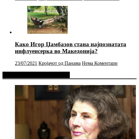
Како Игор Џамбазов стана најпознатата
инфлуенсерка во Македонија?
23/07/2021
Кројачот од Панама
Нема Коментари
Фејсбук Статус или Твит