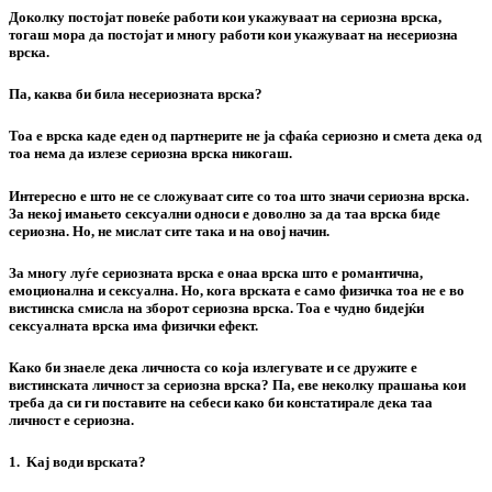
Доколку постојат повеќе работи кои укажуваат на сериозна врска,
тогаш мора да постојат и многу работи кои укажуваат на несериозна
врска.
Па, каква би била несериозната врска?
Тоа е врска каде еден од партнерите не ја сфаќа сериозно и смета дека од
тоа нема да излезе сериозна врска никогаш.
Интересно е што не се сложуваат сите со тоа што значи сериозна врска.
За некој имањето сексуални односи е доволно за да таа врска биде
сериозна. Но, не мислат сите така и на овој начин.
За многу луѓе сериозната врска е онаа врска што е романтична,
емоционална и сексуална. Но, кога врската е само физичка тоа не е во
вистинска смисла на зборот сериозна врска. Тоа е чудно бидејќи
сексуалната врска има физички ефект.
Како би знаеле дека личноста со која излегувате и се дружите е
вистинската личност за сериозна врска? Па, еве неколку прашања кои
треба да си ги поставите на себеси како би констатирале дека таа
личност е сериозна.
1. Kај води врската?