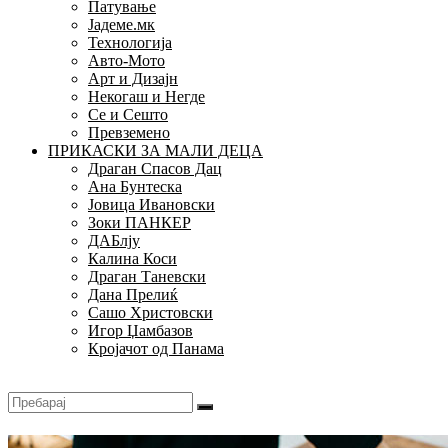
Патување
Јадеме.мк
Технологија
Авто-Мото
Арт и Дизајн
Некогаш и Негде
Се и Сешто
Превземено
ПРИКАСКИ ЗА МАЛИ ДЕЦА
Драган Спасов Дац
Ана Бунтеска
Јовица Ивановски
Зоки ПАНКЕР
ДАБлју
Калина Коси
Драган Таневски
Дана Прелиќ
Сашо Христовски
Игор Џамбазов
Кројачот од Панама