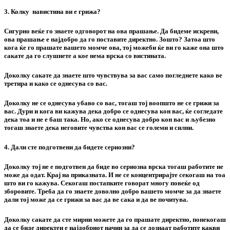
3. Колку навистина ви е грижа?
Сигурно веќе го знаете одговорот на ова прашање. Да бидеме искрени,
ова прашање е најдобро да го поставите директно. Зошто? Затоа што
кога ќе го прашате вашето момче ова, тој можеби ќе ви го каже она што
сакате да го слушнете а кое нема врска со вистината.
Доколку сакате да знаете што чувствува за вас само погледнете како ве
третира и како се однесува со вас.
Доколку не се однесува убаво со вас, тогаш тој воопшто не се грижи за
вас. Дури и кога ви кажува дека добро се однесува кон вас, ќе согледате
дека тоа и не е баш така. Но, ако се однесува добро кон вас и љубезно
тогаш знаете дека неговите чувства кон вас се големи и силни.
4. Дали сте подготвени да бидете сериозни?
Доколку тој не е подготвен да биде во сериозна врска тогаш работите не
може да одат. Крај на приказната. И не се концентрирајте секогаш на тоа
што ви го кажува. Секогаш постапките говорат многу повеќе од
зборовите. Треба да го знаете доволно добро вашето момче за да знаете
дали тој може да се грижи за вас да ве сака и да ве почитува.
Доколку сакате да сте мирни можете да го прашате директно, понекогаш
да се биде директен е најдобриот начин за да се дознаат работите какви