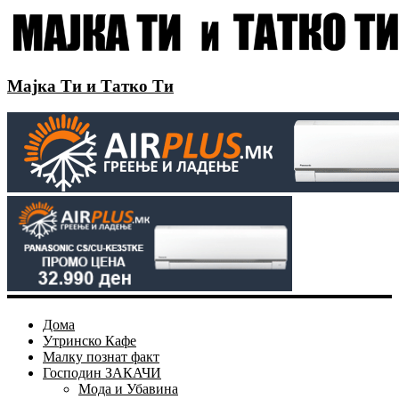
Мајка Ти и Татко Ти
Дома
Утринско Кафе
Малку познат факт
Господин ЗАКАЧИ
Мода и Убавина