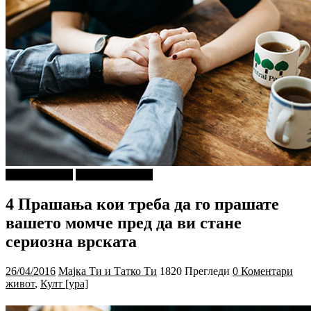
Ѕирни Внатре
Г-дин. ЗАКАЧИ
4 Прашања кои треба да го прашате
вашето момче пред да ви стане
сериозна врската
26/04/2016
Мајка Ти и Татко Ти
1820 Прегледи
0 Коментари
живот
,
Култ [ура]