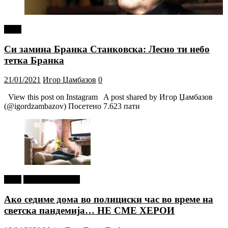
tweet
Си замина Бранка Станковска: Лесно ти небо
тетка Бранка
21/01/2021
Игор Џамбазов
0
View this post on Instagram A post shared by Игор Џамбазов
(@igordzambazov) Посетено 7.623 пати
tweet
Г-дин. ЗАКАЧИ
Ако седиме дома во полициски час во време на
светска пандемија… НЕ СМЕ ХЕРОИ