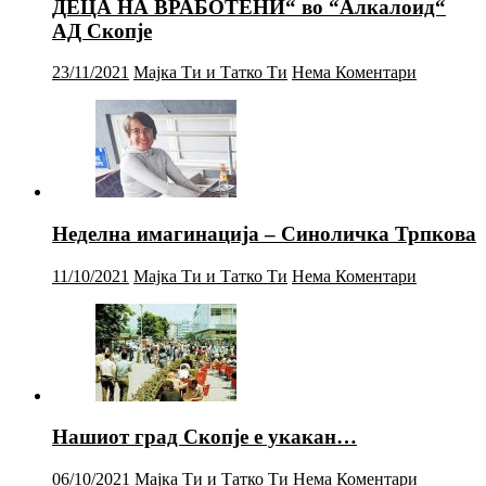
ДЕЦА НА ВРАБОТЕНИ“ во “Алкалоид“
АД Скопје
23/11/2021
Мајка Ти и Татко Ти
Нема Коментари
Неделна имагинација – Синоличка Трпкова
11/10/2021
Мајка Ти и Татко Ти
Нема Коментари
Нашиот град Скопје е укакан…
06/10/2021
Мајка Ти и Татко Ти
Нема Коментари