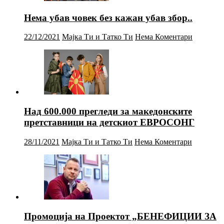
Нема убав човек без кажан убав збор..
22/12/2021
Мајка Ти и Татко Ти
Нема Коментари
Над 600.000 прегледи за македонските
претставници на детскиот ЕВРОСОНГ
28/11/2021
Мајка Ти и Татко Ти
Нема Коментари
Промоција на Проектот „БЕНЕФИЦИИ ЗА