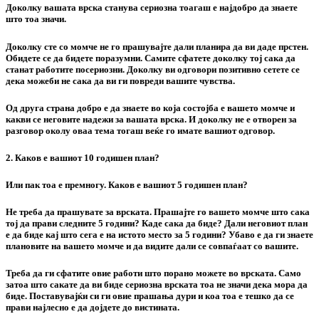
Доколку вашата врска станува сериозна тоагаш е најдобро да знаете
што тоа значи.
Доколку сте со момче не го прашувајте дали планира да ви даде прстен.
Обидете се да бидете поразумни. Самите сфатете доколку тој сака да
станат работите посериозни. Доколку ви одговори позитивно сетете се
дека можеби не сака да ви ги повреди вашите чувства.
Од друга страна добро е да знаете во која состојба е вашето момче и
какви се неговите надежи за вашата врска. И доколку не е отворен за
разговор околу оваа тема тогаш веќе го имате вашиот одговор.
2. Каков е вашиот 10 годишен план?
Или пак тоа е премногу. Каков е вашиот 5 годишен план?
Не треба да прашувате за врската. Прашајте го вашето момче што сака
тој да прави следните 5 години? Каде сака да биде? Дали неговиот план
е да биде кај што сега е на истото место за 5 години? Убаво е да ги знаете
плановите на вашето момче и да видите дали се совпаѓаат со вашите.
Треба да ги сфатите овие работи што порано можете во врската. Само
затоа што сакате да ви биде сериозна врската тоа не значи дека мора да
биде. Поставувајќи си ги овие прашања дури и коа тоа е тешко да се
прави најлесно е да дојдете до вистината.