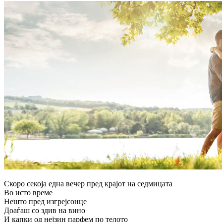
Скоро секоја една вечер пред крајот на седмицата
Во исто време
Нешто пред изгрејсонце
Доаѓаш со здив на вино
И капки од нејзин парфем по телото