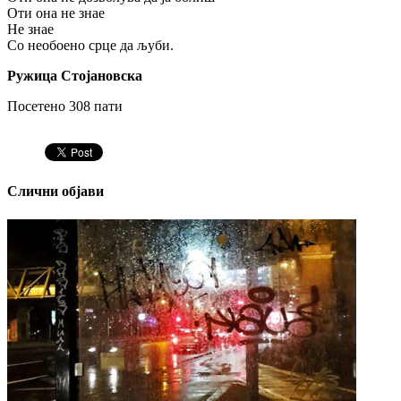
Оти она не знае
Не знае
Со необоено срце да љуби.
Ружица Стојановска
Посетено 308 пати
Слични објави