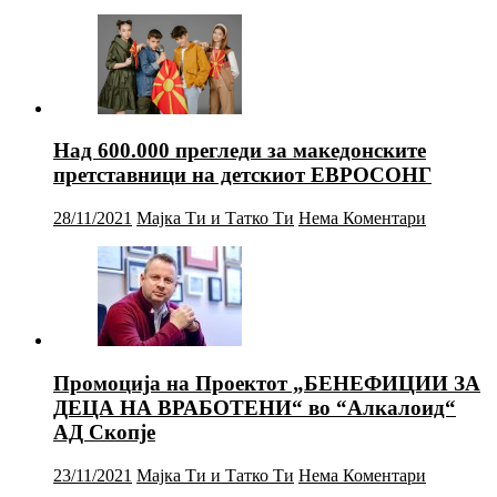
Над 600.000 прегледи за македонските
претставници на детскиот ЕВРОСОНГ
28/11/2021
Мајка Ти и Татко Ти
Нема Коментари
Промоција на Проектот „БЕНЕФИЦИИ ЗА
ДЕЦА НА ВРАБОТЕНИ“ во “Алкалоид“
АД Скопје
23/11/2021
Мајка Ти и Татко Ти
Нема Коментари