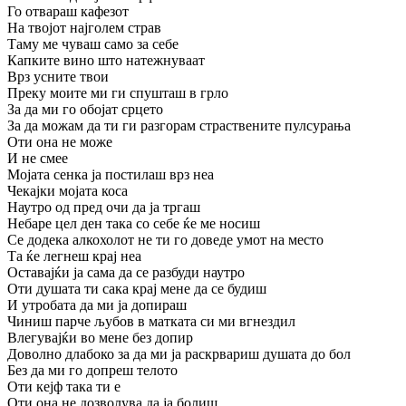
Го отвараш кафезот
На твојот најголем страв
Таму ме чуваш само за себе
Капките вино што натежнуваат
Врз усните твои
Преку моите ми ги спушташ в грло
За да ми го обојат срцето
За да можам да ти ги разгорам страствените пулсурања
Оти она не може
И не смее
Мојата сенка ја постилаш врз неа
Чекајки мојата коса
Наутро од пред очи да ја тргаш
Небаре цел ден така со себе ќе ме носиш
Се додека алкохолот не ти го доведе умот на место
Та ќе легнеш крај неа
Оставајќи ја сама да се разбуди наутро
Оти душата ти сака крај мене да се будиш
И утробата да ми ја допираш
Чиниш парче љубов в матката си ми вгнездил
Влегувајќи во мене без допир
Доволно длабоко за да ми ја раскрвариш душата до бол
Без да ми го допреш телото
Оти кејф така ти е
Оти она не дозволува да ја болиш