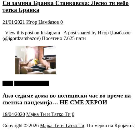
Си замина Бранка Станковска: Лесно ти небо
тетка Бранка
21/01/2021
Игор Џамбазов
0
View this post on Instagram A post shared by Игор Џамбазов
(@igordzambazov) Посетено 7.625 пати
tweet
Г-дин. ЗАКАЧИ
Ако седиме дома во полициски час во време на
светска пандемија… НЕ СМЕ ХЕРОИ
19/04/2020
Мајка Ти и Татко Ти
0
Copyright © 2026
Мајка Ти и Татко Ти
. По мерка на Кројачот.