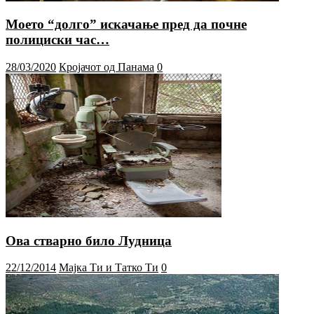
Моето “долго” искачање пред да почне
полициски час…
28/03/2020
Кројачот од Панама
0
Ова стварно било Лудница
22/12/2014
Мајка Ти и Татко Ти
0