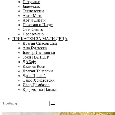
Патување
Јадеме.мк
Технологија
Авто-Мото
Арт и Дизајн
Некогаш и Негде
Се и Сешто
Превземено
ПРИКАСКИ ЗА МАЛИ ДЕЦА
Драган Спасов Дац
Ана Бунтеска
Јовица Ивановски
Зоки ПАНКЕР
ДАБлју
Калина Коси
Драган Таневски
Дана Прелиќ
Сашо Христовски
Игор Џамбазов
Кројачот од Панама