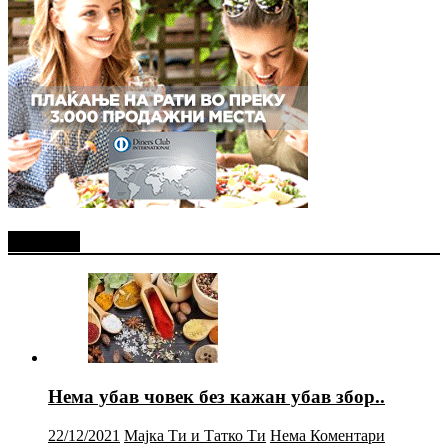
Најново
Нема убав човек без кажан убав збор..
22/12/2021
Мајка Ти и Татко Ти
Нема Коментари