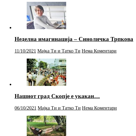
Неделна имагинација – Синоличка Трпкова
11/10/2021
Мајка Ти и Татко Ти
Нема Коментари
Нашиот град Скопје е укакан…
06/10/2021
Мајка Ти и Татко Ти
Нема Коментари