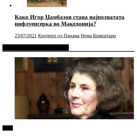
Како Игор Џамбазов стана најпознатата
инфлуенсерка во Македонија?
23/07/2021
Кројачот од Панама
Нема Коментари
Фејсбук Статус или Твит
tweet