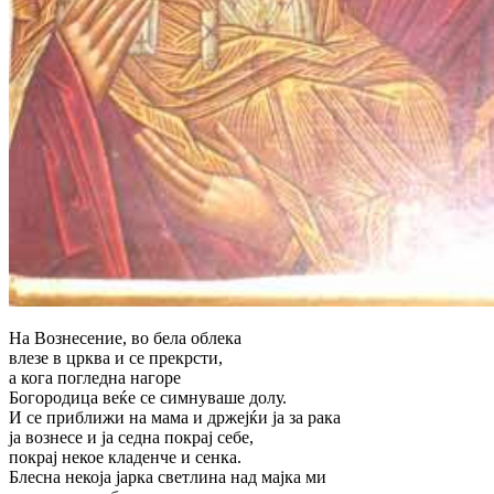
На Вознесение, во бела облека
влезе в црква и се прекрсти,
а кога погледна нагоре
Богородица веќе се симнуваше долу.
И се приближи на мама и држејќи ја за рака
ја вознесе и ја седна покрај себе,
покрај некое кладенче и сенка.
Блесна некоја јарка светлина над мајка ми