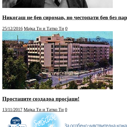
Никогаш не бев сиромав, но честопати бев без па
25/12/2016
Мајка Ти и Татко Ти
0
Простаците создадоа просјаци!
13/11/2017
Мајка Ти и Татко Ти
0