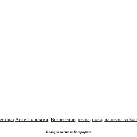
ентари
Анте Поповски
,
Вознесение
,
песна
,
поводна песна за Бо
Поводна песна за Богородица