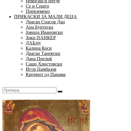
Некогаш и Негде
Се и Сешто
Превземено
ПРИКАСКИ ЗА МАЛИ ДЕЦА
Драган Спасов Дац
Ана Бунтеска
Јовица Ивановски
Зоки ПАНКЕР
ДАБлју
Калина Коси
Драган Таневски
Дана Прелиќ
Сашо Христовски
Игор Џамбазов
Кројачот од Панама