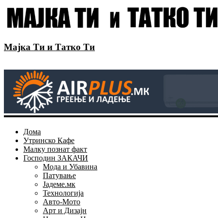
Мајка Ти и Татко Ти
Дома
Утринско Кафе
Малку познат факт
Господин ЗАКАЧИ
Мода и Убавина
Патување
Јадеме.мк
Технологија
Авто-Мото
Арт и Дизајн