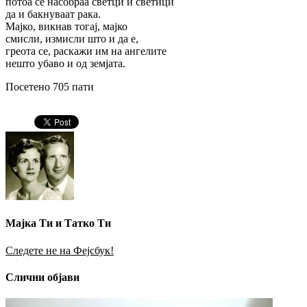
потоа се насобраа светци и светици
да и бакнуваат рака.
Мајко, викнав тогај, мајко
смисли, измисли што и да е,
греота се, раскажи им на ангелите
нешто убаво и од земјата.
Посетено 705 пати
Мајка Ти и Татко Ти
Следете не на Фејсбук!
Слични објави