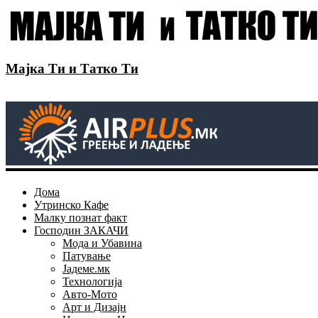
Мајка Ти и Татко Ти
Дома
Утринско Кафе
Малку познат факт
Господин ЗАКАЧИ
Мода и Убавина
Патување
Јадеме.мк
Технологија
Авто-Мото
Арт и Дизајн