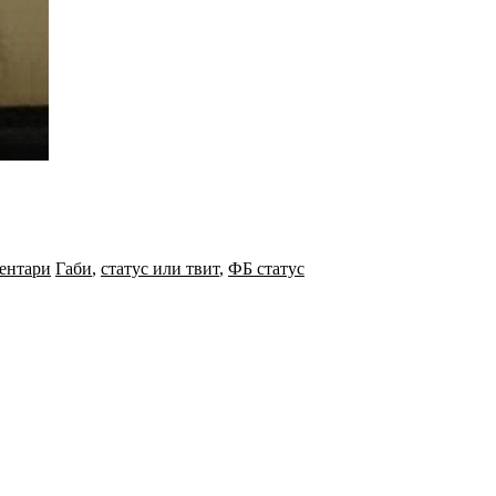
ентари
Габи
,
статус или твит
,
ФБ статус