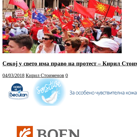
Секој у свето има право на протест – Кирил Стои
04/03/2018
Кирил Стоименов
0