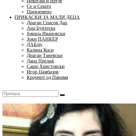
Некогаш и Негде
Се и Сешто
Превземено
ПРИКАСКИ ЗА МАЛИ ДЕЦА
Драган Спасов Дац
Ана Бунтеска
Јовица Ивановски
Зоки ПАНКЕР
ДАБлју
Калина Коси
Драган Таневски
Дана Прелиќ
Сашо Христовски
Игор Џамбазов
Кројачот од Панама