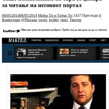
за читање на неговиот портал
06/05/2014
06/05/2014
Мајка Ти и Татко Ти
1437 Прегледи
0
Коментари
@Plavaaa
,
tweet
,
twitter
,
твит
,
Твитер
Мислам дека погрешно разбрал. Треба тој да ни даде за да го читаме