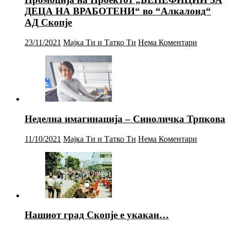
ДЕЦА НА ВРАБОТЕНИ“ во “Алкалоид“
АД Скопје
23/11/2021
Мајка Ти и Татко Ти
Нема Коментари
Неделна имагинација – Синоличка Трпкова
11/10/2021
Мајка Ти и Татко Ти
Нема Коментари
Нашиот град Скопје е укакан…