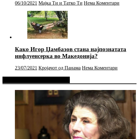
06/10/2021
Мајка Ти и Татко Ти
Нема Коментари
Како Игор Џамбазов стана најпознатата
инфлуенсерка во Македонија?
23/07/2021
Кројачот од Панама
Нема Коментари
Фејсбук Статус или Твит