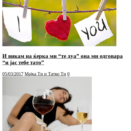
И викам на ќерка ми “те дуа” она ми одговара
“и јас тебе тато”
05/03/2017
Мајка Ти и Татко Ти
0