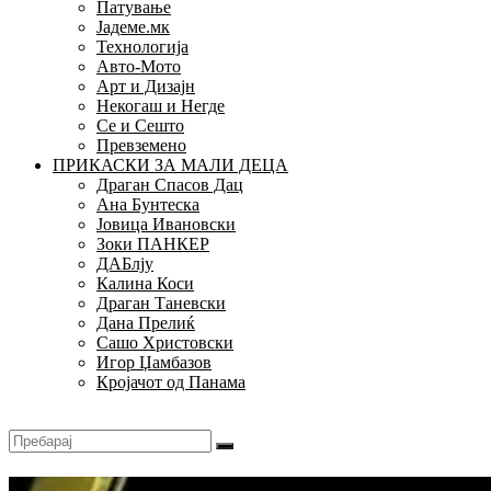
Патување
Јадеме.мк
Технологија
Авто-Мото
Арт и Дизајн
Некогаш и Негде
Се и Сешто
Превземено
ПРИКАСКИ ЗА МАЛИ ДЕЦА
Драган Спасов Дац
Ана Бунтеска
Јовица Ивановски
Зоки ПАНКЕР
ДАБлју
Калина Коси
Драган Таневски
Дана Прелиќ
Сашо Христовски
Игор Џамбазов
Кројачот од Панама