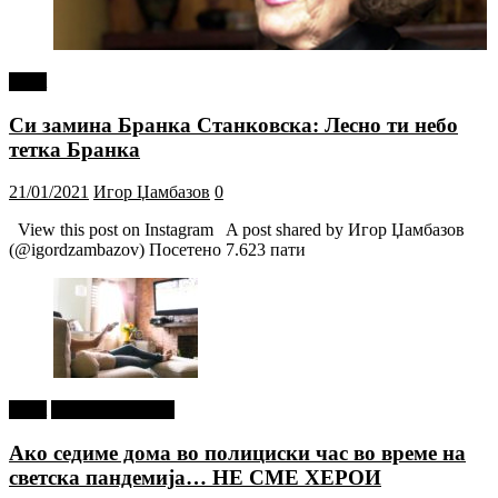
tweet
Си замина Бранка Станковска: Лесно ти небо
тетка Бранка
21/01/2021
Игор Џамбазов
0
View this post on Instagram A post shared by Игор Џамбазов
(@igordzambazov) Посетено 7.623 пати
tweet
Г-дин. ЗАКАЧИ
Ако седиме дома во полициски час во време на
светска пандемија… НЕ СМЕ ХЕРОИ