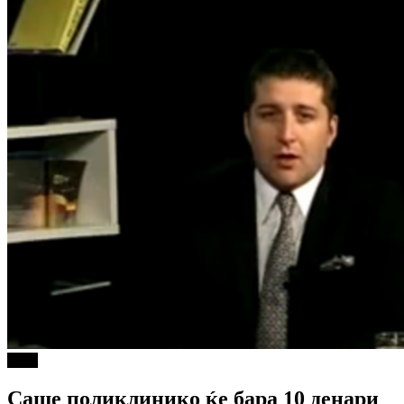
tweet
Саше поликлинико ќе бара 10 денари