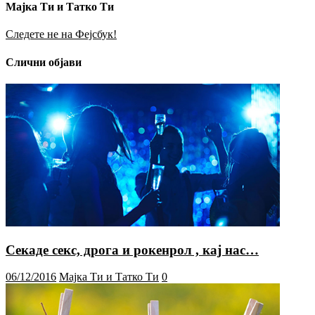
Мајка Ти и Татко Ти
Следете не на Фејсбук!
Слични објави
Секаде секс, дрога и рокенрол , кај нас…
06/12/2016
Мајка Ти и Татко Ти
0