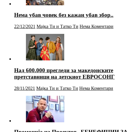
Нема убав човек без кажан убав збор..
22/12/2021
Мајка Ти и Татко Ти
Нема Коментари
Над 600.000 прегледи за македонските
претставници на детскиот ЕВРОСОНГ
28/11/2021
Мајка Ти и Татко Ти
Нема Коментари
Промоција на Проектот „БЕНЕФИЦИИ ЗА