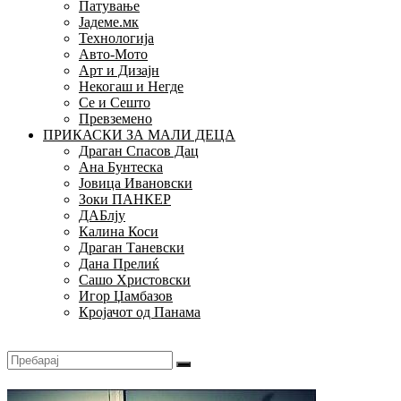
Патување
Јадеме.мк
Технологија
Авто-Мото
Арт и Дизајн
Некогаш и Негде
Се и Сешто
Превземено
ПРИКАСКИ ЗА МАЛИ ДЕЦА
Драган Спасов Дац
Ана Бунтеска
Јовица Ивановски
Зоки ПАНКЕР
ДАБлју
Калина Коси
Драган Таневски
Дана Прелиќ
Сашо Христовски
Игор Џамбазов
Кројачот од Панама