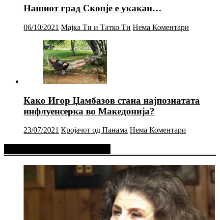
Нашиот град Скопје е укакан…
06/10/2021
Мајка Ти и Татко Ти
Нема Коментари
Како Игор Џамбазов стана најпознатата
инфлуенсерка во Македонија?
23/07/2021
Кројачот од Панама
Нема Коментари
Фејсбук Статус или Твит