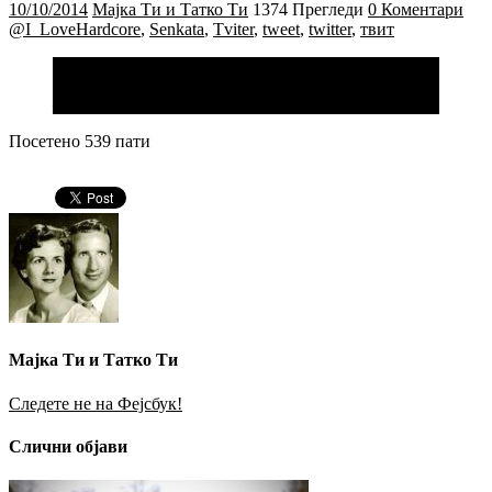
10/10/2014
Мајка Ти и Татко Ти
1374 Прегледи
0 Коментари
@I_LoveHardcore
,
Senkata
,
Tviter
,
tweet
,
twitter
,
твит
Во Македонија најголем извоз има на Македонци.
— Сенката (@I_LoveHardcore)
February 1, 2014
Посетено 539 пати
Мајка Ти и Татко Ти
Следете не на Фејсбук!
Слични објави