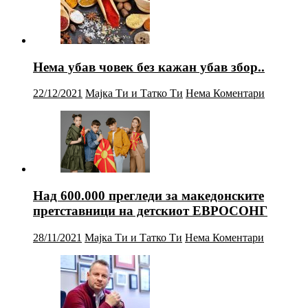
Нема убав човек без кажан убав збор..
22/12/2021
Мајка Ти и Татко Ти
Нема Коментари
Над 600.000 прегледи за македонските
претставници на детскиот ЕВРОСОНГ
28/11/2021
Мајка Ти и Татко Ти
Нема Коментари