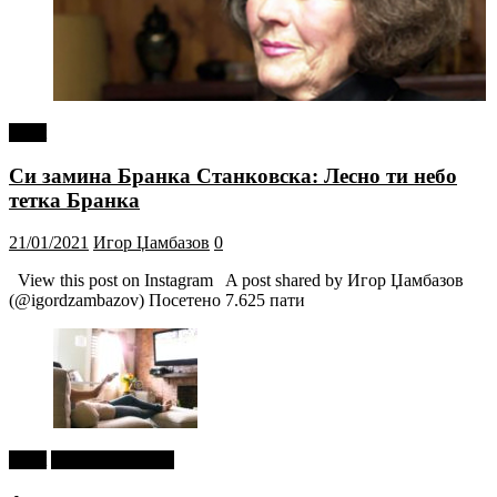
tweet
Си замина Бранка Станковска: Лесно ти небо
тетка Бранка
21/01/2021
Игор Џамбазов
0
View this post on Instagram A post shared by Игор Џамбазов
(@igordzambazov) Посетено 7.625 пати
tweet
Г-дин. ЗАКАЧИ