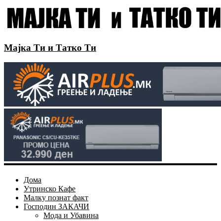
Мајка Ти и Татко Ти
Дома
Утринско Кафе
Малку познат факт
Господин ЗАКАЧИ
Мода и Убавина