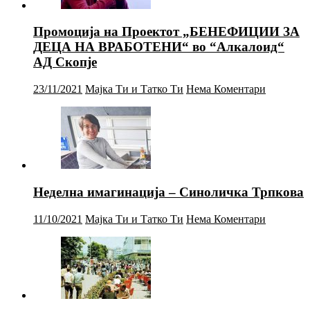
Промоција на Проектот „БЕНЕФИЦИИ ЗА
ДЕЦА НА ВРАБОТЕНИ“ во “Алкалоид“
АД Скопје
23/11/2021
Мајка Ти и Татко Ти
Нема Коментари
Неделна имагинација – Синоличка Трпкова
11/10/2021
Мајка Ти и Татко Ти
Нема Коментари