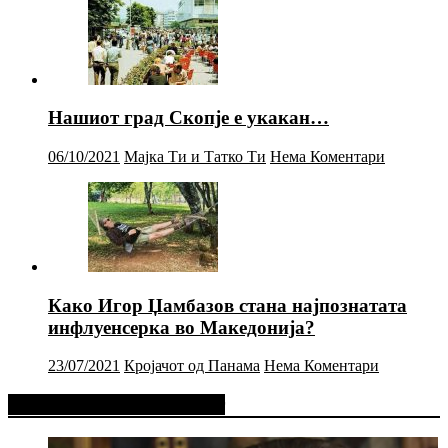
Нашиот град Скопје е укакан…
06/10/2021
Мајка Ти и Татко Ти
Нема Коментари
Како Игор Џамбазов стана најпознатата
инфлуенсерка во Македонија?
23/07/2021
Кројачот од Панама
Нема Коментари
Фејсбук Статус или Твит