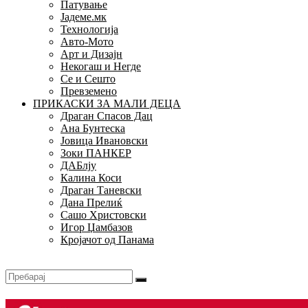
Патување
Јадеме.мк
Технологија
Авто-Мото
Арт и Дизајн
Некогаш и Негде
Се и Сешто
Превземено
ПРИКАСКИ ЗА МАЛИ ДЕЦА
Драган Спасов Дац
Ана Бунтеска
Јовица Ивановски
Зоки ПАНКЕР
ДАБлју
Калина Коси
Драган Таневски
Дана Прелиќ
Сашо Христовски
Игор Џамбазов
Кројачот од Панама