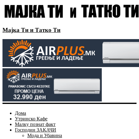
Мајка Ти и Татко Ти
Дома
Утринско Кафе
Малку познат факт
Господин ЗАКАЧИ
Мода и Убавина