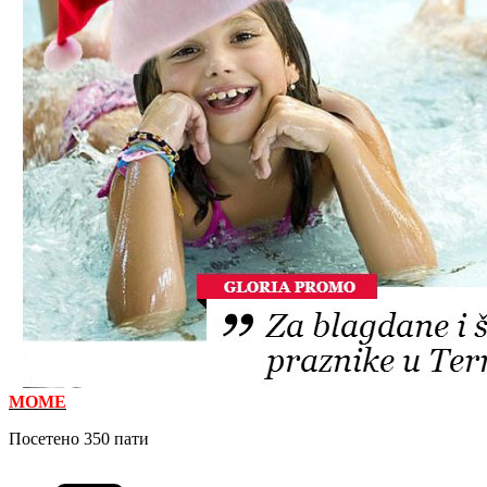
M
OME
Посетено 350 пати