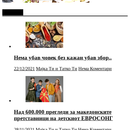
Најново
Нема убав човек без кажан убав збор..
22/12/2021
Мајка Ти и Татко Ти
Нема Коментари
Над 600.000 прегледи за македонските
претставници на детскиот ЕВРОСОНГ
28/11/2021
Мајка Ти и Татко Ти
Нема Коментари