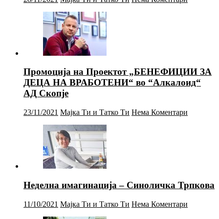
Промоција на Проектот „БЕНЕФИЦИИ ЗА
ДЕЦА НА ВРАБОТЕНИ“ во “Алкалоид“
АД Скопје
23/11/2021
Мајка Ти и Татко Ти
Нема Коментари
Неделна имагинација – Синоличка Трпкова
11/10/2021
Мајка Ти и Татко Ти
Нема Коментари