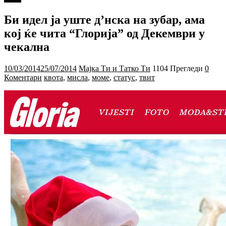
Би идел ја уште д’нска на зубар, ама
кој ќе чита “Глорија” од Декември у
чекална
10/03/2014
25/07/2014
Мајка Ти и Татко Ти
1104 Прегледи
0
Коментари
квота
,
мисла
,
моме
,
статус
,
твит