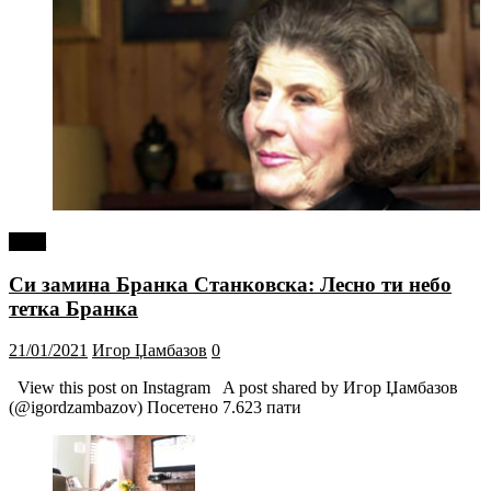
tweet
Си замина Бранка Станковска: Лесно ти небо
тетка Бранка
21/01/2021
Игор Џамбазов
0
View this post on Instagram A post shared by Игор Џамбазов
(@igordzambazov) Посетено 7.623 пати