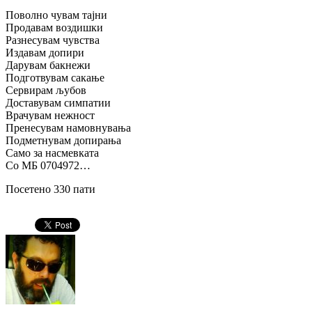
Поволно чувам тајни
Продавам воздишки
Разнесувам чувства
Издавам допири
Дарувам бакнежи
Подготвувам сакање
Сервирам љубов
Доставувам симпатии
Врачувам нежност
Пренесувам намовнувања
Подметнувам допирања
Само за насмевката
Со МБ 0704972…
Посетено 330 пати