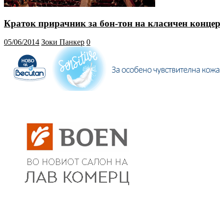
Краток прирачник за бон-тон на класичен конце
05/06/2014
Зоки Панкер
0