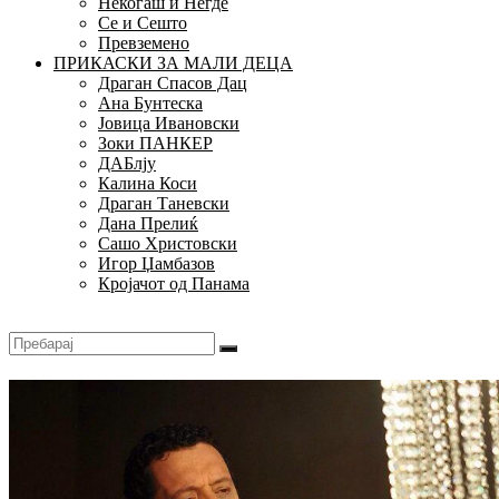
Некогаш и Негде
Се и Сешто
Превземено
ПРИКАСКИ ЗА МАЛИ ДЕЦА
Драган Спасов Дац
Ана Бунтеска
Јовица Ивановски
Зоки ПАНКЕР
ДАБлју
Калина Коси
Драган Таневски
Дана Прелиќ
Сашо Христовски
Игор Џамбазов
Кројачот од Панама