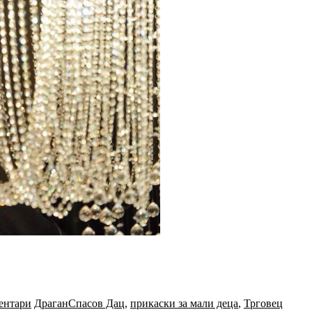
ентари
ДраганСпасов Дац
,
прикаски за мали деца
,
Трговец