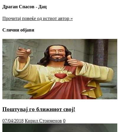
Драган Спасов - Дац
Прочитај повеќе од истиот автор »
Слични објави
Поштувај го ближниот свој!
07/04/2018
Кирил Стоименов
0