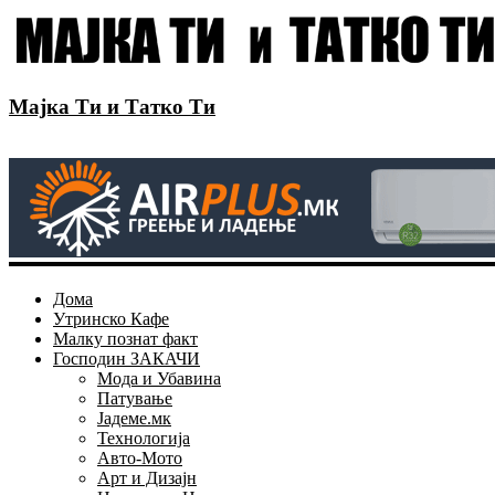
Мајка Ти и Татко Ти
Дома
Утринско Кафе
Малку познат факт
Господин ЗАКАЧИ
Мода и Убавина
Патување
Јадеме.мк
Технологија
Авто-Мото
Арт и Дизајн