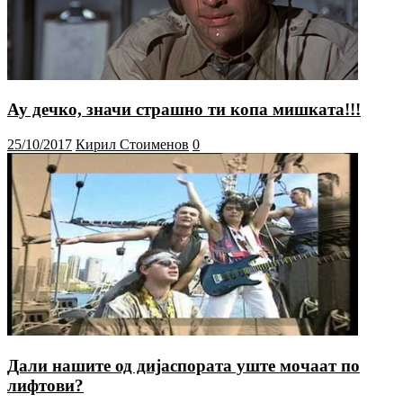
Ау дечко, значи страшно ти копа мишката!!!
25/10/2017
Кирил Стоименов
0
Дали нашите од дијаспората уште мочаат по
лифтови?