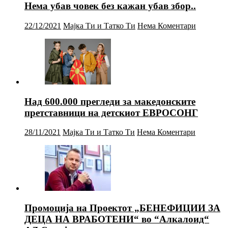
Нема убав човек без кажан убав збор..
22/12/2021
Мајка Ти и Татко Ти
Нема Коментари
Над 600.000 прегледи за македонските
претставници на детскиот ЕВРОСОНГ
28/11/2021
Мајка Ти и Татко Ти
Нема Коментари
Промоција на Проектот „БЕНЕФИЦИИ ЗА
ДЕЦА НА ВРАБОТЕНИ“ во “Алкалоид“