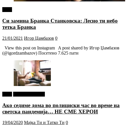
tweet
Си замина Бранка Станковска: Лесно ти небо
тетка Бранка
21/01/2021
Игор Џамбазов
0
View this post on Instagram A post shared by Игор Џамбазов
(@igordzambazov) Посетено 7.625 пати
tweet
Г-дин. ЗАКАЧИ
Ако седиме дома во полициски час во време на
светска пандемија… НЕ СМЕ ХЕРОИ
19/04/2020
Мајка Ти и Татко Ти
0