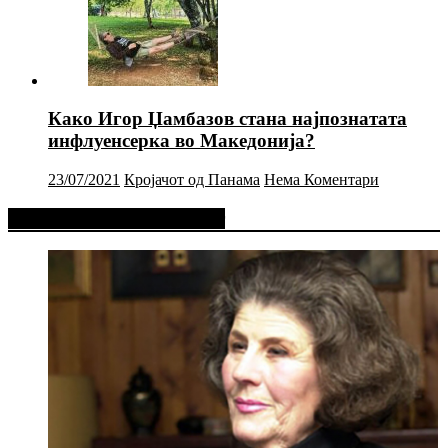
Како Игор Џамбазов стана најпознатата
инфлуенсерка во Македонија?
23/07/2021
Кројачот од Панама
Нема Коментари
Фејсбук Статус или Твит