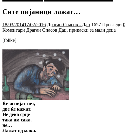
Сите пијаници лажат…
18/03/2014
17/02/2016
Драган Спасов - Дац
1657 Прегледи
0
Коментари
Драган Спасов Дац
,
прикаски за мали деца
[fblike]
Ќе испијат пет,
две ќе кажат.
Не дека срце
така им сака,
не…
Лажат од мака.