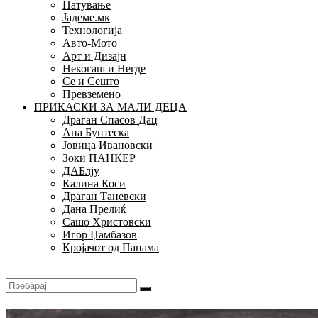
Патување
Јадеме.мк
Технологија
Авто-Мото
Арт и Дизајн
Некогаш и Негде
Се и Сешто
Превземено
ПРИКАСКИ ЗА МАЛИ ДЕЦА
Драган Спасов Дац
Ана Бунтеска
Јовица Ивановски
Зоки ПАНКЕР
ДАБлју
Калина Коси
Драган Таневски
Дана Прелиќ
Сашо Христовски
Игор Џамбазов
Кројачот од Панама