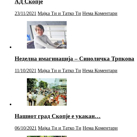
АД Скопје
23/11/2021
Мајка Ти и Татко Ти
Нема Коментари
Неделна имагинација – Синоличка Трпкова
11/10/2021
Мајка Ти и Татко Ти
Нема Коментари
Нашиот град Скопје е укакан…
06/10/2021
Мајка Ти и Татко Ти
Нема Коментари