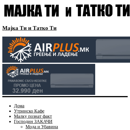
Мајка Ти и Татко Ти
Дома
Утринско Кафе
Малку познат факт
Господин ЗАКАЧИ
Мода и Убавина