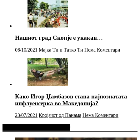
Нашиот град Скопје е укакан…
06/10/2021
Мајка Ти и Татко Ти
Нема Коментари
Како Игор Џамбазов стана најпознатата
инфлуенсерка во Македонија?
23/07/2021
Кројачот од Панама
Нема Коментари
Фејсбук Статус или Твит