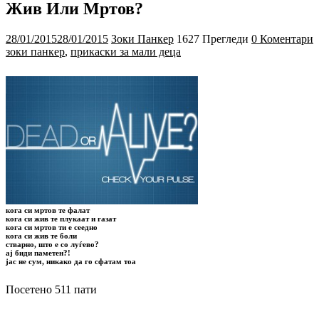
Жив Или Мртов?
28/01/2015
28/01/2015
Зоки Панкер
1627 Прегледи
0 Коментари
зоки панкер
,
прикаски за мали деца
кога си мртов те фалат
кога си жив те плукаат и газат
кога си мртов ти е сеедно
кога си жив те боли
стварно, што е со луѓево?
ај биди паметен?!
јас не сум, никако да го сфатам тоа
Посетено 511 пати