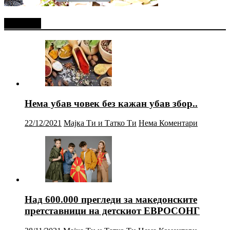
Најново
Нема убав човек без кажан убав збор..
22/12/2021
Мајка Ти и Татко Ти
Нема Коментари
Над 600.000 прегледи за македонските
претставници на детскиот ЕВРОСОНГ