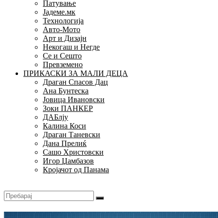
Патување
Јадеме.мк
Технологија
Авто-Мото
Арт и Дизајн
Некогаш и Негде
Се и Сешто
Превземено
ПРИКАСКИ ЗА МАЛИ ДЕЦА
Драган Спасов Дац
Ана Бунтеска
Јовица Ивановски
Зоки ПАНКЕР
ДАБлју
Калина Коси
Драган Таневски
Дана Прелиќ
Сашо Христовски
Игор Џамбазов
Кројачот од Панама