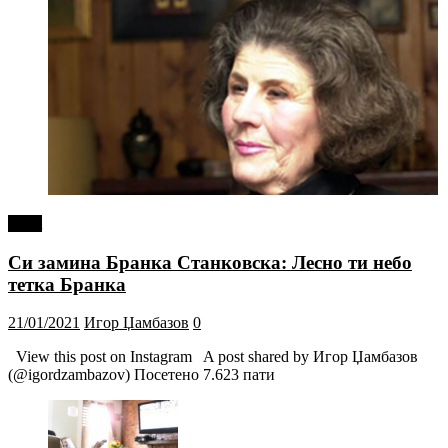
tweet
Си замина Бранка Станковска: Лесно ти небо
тетка Бранка
21/01/2021
Игор Џамбазов
0
View this post on Instagram A post shared by Игор Џамбазов
(@igordzambazov) Посетено 7.623 пати