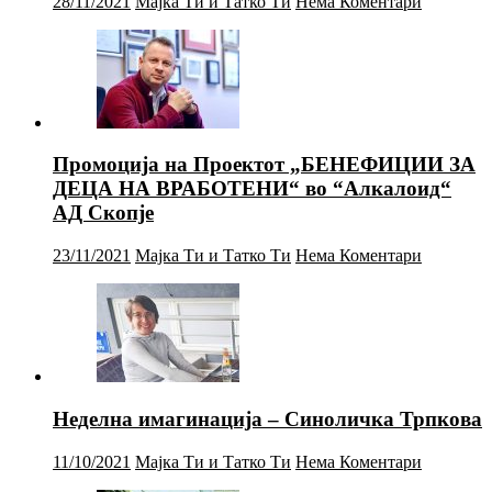
28/11/2021
Мајка Ти и Татко Ти
Нема Коментари
Промоција на Проектот „БЕНЕФИЦИИ ЗА
ДЕЦА НА ВРАБОТЕНИ“ во “Алкалоид“
АД Скопје
23/11/2021
Мајка Ти и Татко Ти
Нема Коментари
Неделна имагинација – Синоличка Трпкова
11/10/2021
Мајка Ти и Татко Ти
Нема Коментари