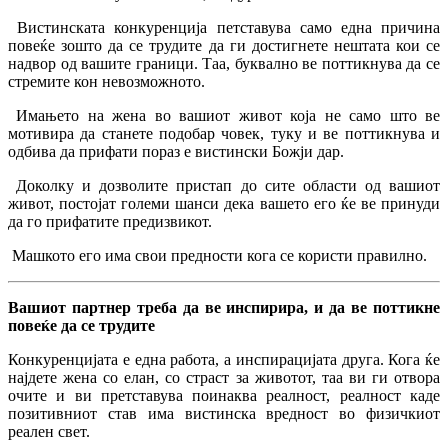
Вистинската конкуренција петставува само една причина
повеќе зошто да се трудите да ги достигнете нештата кои се
надвор од вашите граници. Таа, буквално ве поттикнува да се
стремите кон невозможното.
Имањето на жена во вашиот живот која не само што ве
мотивира да станете подобар човек, туку и ве поттикнува и
одбива да прифати пораз е вистински Божји дар.
Доколку и дозволите пристап до сите области од вашиот
живот, постојат големи шанси дека вашето его ќе ве принуди
да го прифатите предизвикот.
Машкото его има свои предности кога се користи правилно.
Вашиот партнер треба да ве инспирира, и да ве поттикне
повеќе да се трудите
Конкуренцијата е една работа, а инспирацијата друга. Кога ќе
најдете жена со елан, со страст за животот, таа ви ги отвора
очите и ви претставува поинаква реалност, реалност каде
позитивниот став има вистинска вредност во физичкиот
реален свет.