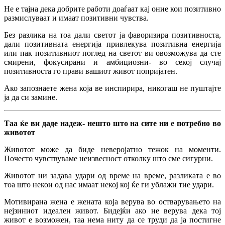
Не е тајна дека добрите работи доаѓаат кај оние кои позитивно
размислуваат и имаат позитивни чувства.
Без разлика на тоа дали светот ја фаворизира позитивноста,
дали позитивната енергија привлекува позитивна енергија
или пак позитивниот поглед на светот ви овозможува да сте
смирени, фокусирани и амбициозни- во секој случај
позитивноста го прави вашиот живот попријатен.
Ако запознаете жена која ве инспирира, никогаш не пуштајте
ја да си замине.
Таа ќе ви даде надеж- нешто што на сите ни е потребно во
животот
Животот може да биде неверојатно тежок на моменти.
Почесто чувствуваме неизвесност отколку што сме сигурни.
Животот ни задава удари од време на време, разликата е во
тоа што некои од нас имаат некој кој ќе ги ублажи тие удари.
Мотивирана жена е жената која верува во остварувањето на
нејзиниот идеален живот. Бидејќи ако не верува дека тој
живот е возможен, таа нема ниту да се труди да ја постигне