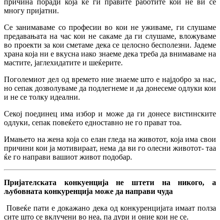
причина поради која ќе ги правите работите кои не ви се
многу пријатни.
Се занимаваме со професии во кои не уживаме, ги слушаме
предавањата на час кои не сакаме да ги слушаме, вложуваме
во проекти за кои сметаме дека се целосно бесполезни. Јадеме
храна која ни е вкусна иако знаеме дека треба да внимаваме на
мастите, јаглехидатите и шеќерите.
Поголемиот дел од времето ние знаеме што е најдобро за нас,
но сепак дозволуваме да подлегнеме и да донесеме одлуки кои
и не се толку идеални.
Секој поединец има избор и може да ги донесе вистинските
одлуки, сепак повеќето едноставно не го прават тоа.
Имањето на жена која со елан гледа на животот, која има свои
причини кои ја мотивираат, нема да ви го олесни животот- таа
ќе го направи вашиот живот подобар.
Пријателската конкуенција не штети на никого, а
љубовната конкуренција може да направи чуда
Повеќе пати е докажано дека од конкуренцијата имаат полза
сите што се вклучени во неа, па дури и оние кои не се.