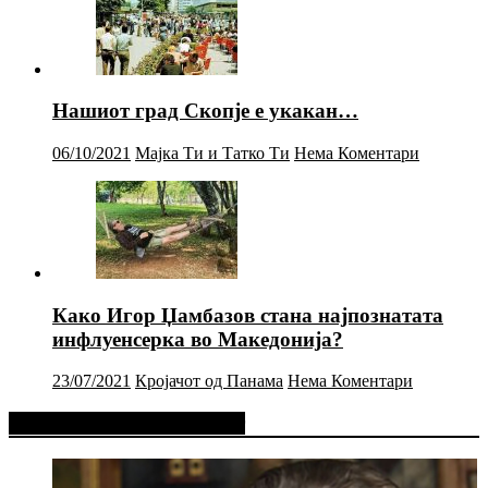
Нашиот град Скопје е укакан…
06/10/2021
Мајка Ти и Татко Ти
Нема Коментари
Како Игор Џамбазов стана најпознатата
инфлуенсерка во Македонија?
23/07/2021
Кројачот од Панама
Нема Коментари
Фејсбук Статус или Твит