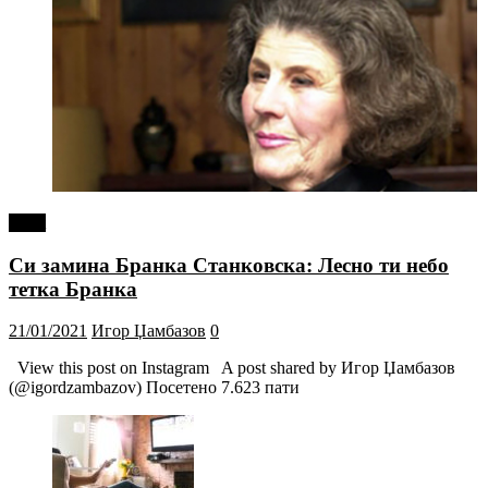
tweet
Си замина Бранка Станковска: Лесно ти небо
тетка Бранка
21/01/2021
Игор Џамбазов
0
View this post on Instagram A post shared by Игор Џамбазов
(@igordzambazov) Посетено 7.623 пати