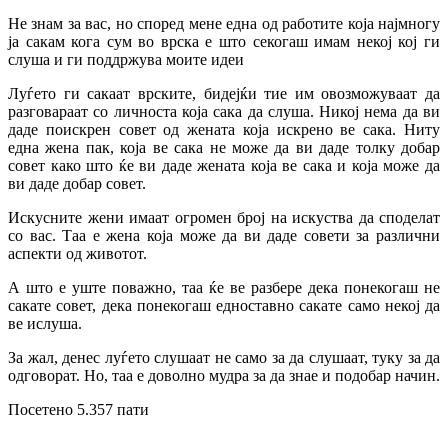
Не знам за вас, но според мене една од работите која најмногу
ја сакам кога сум во врска е што секогаш имам некој кој ги
слуша и ги поддржува моите идеи
Луѓето ги сакаат врските, бидејќи тие им овозможуваат да
разговараат со личноста која сака да слуша. Никој нема да ви
даде поискрен совет од жената која искрено ве сака. Ниту
една жена пак, која ве сака не може да ви даде толку добар
совет како што ќе ви даде жената која ве сака и која може да
ви даде добар совет.
Искусните жени имаат огромен број на искуства да споделат
со вас. Таа е жена која може да ви даде совети за различни
аспекти од животот.
А што е уште поважно, таа ќе ве разбере дека понекогаш не
сакате совет, дека понекогаш едноставно сакате само некој да
ве ислуша.
За жал, денес луѓето слушаат не само за да слушаат, туку за да
одговорат. Но, таа е доволно мудра за да знае и подобар начин.
Посетено 5.357 пати