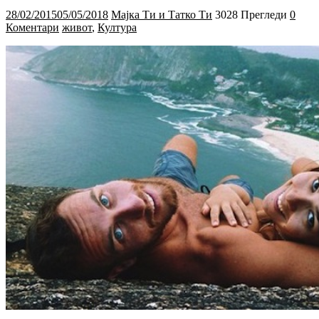
28/02/2015
05/05/2018
Мајка Ти и Татко Ти
3028 Прегледи
0
Коментари
живот
,
Култура