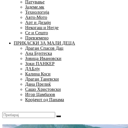
Патување
Јадеме.мк
Технологија
Авто-Мото
Арт и Дизајн
Некогаш и Негде
Се и Сешто
Превземено
ПРИКАСКИ ЗА МАЛИ ДЕЦА
Драган Спасов Дац
Ана Бунтеска
Јовица Ивановски
Зоки ПАНКЕР
ДАБлју
Калина Коси
Драган Таневски
Дана Прелиќ
Сашо Христовски
Игор Џамбазов
Кројачот од Панама