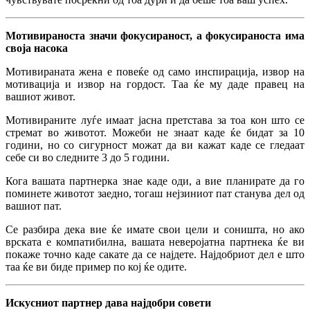
Мотивираноста значи фокусираност, а фокусираноста има
своја насока
Мотивираната жена е повеќе од само инспирација, извор на
мотивација и извор на гордост. Таа ќе му даде правец на
вашиот живот.
Мотивираните луѓе имаат јасна претстава за тоа кон што се
стремат во животот. Можеби не знаат каде ќе бидат за 10
години, но со сигурност можат да ви кажат каде се гледаат
себе си во следните 3 до 5 години.
Кога вашата партнерка знае каде оди, а вие планирате да го
поминете животот заедно, тогаш нејзиниот пат станува дел од
вашиот пат.
Се разбира дека вие ќе имате свои цели и соништа, но ако
врската е компатибилна, вашата неверојатна партнека ќе ви
покаже точно каде сакате да се најдете. Најдобриот дел е што
таа ќе ви биде пример по кој ќе одите.
Искусниот партнер дава најдобри совети