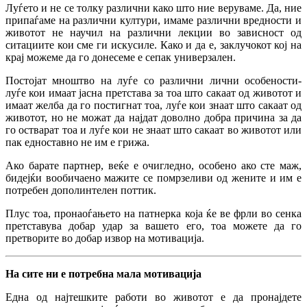
Луѓето и не се толку различни како што ние веруваме. Да, ние
припаѓаме на различни култури, имаме различни вредности и
животот не научил на различни лекции во зависност од
ситациите кои сме ги искусиле. Како и да е, заклучокот кој на
крај можеме да го донесеме е сепак универзален.
Постојат мноштво на луѓе со различни лични особености-
луѓе кои имаат јасна претстава за тоа што сакаат од животот и
имаат желба да го постигнат тоа, луѓе кои знаат што сакаат од
животот, но не можат да најдат доволно добра причина за да
го остварат тоа и луѓе кои не знаат што сакаат во животот или
пак едноставно не им е грижа.
Ако барате партнер, веќе е очигледно, особено ако сте маж,
бидејќи вообичаено мажите се помрзеливи од жените и им е
потребен дополинтелен поттик.
Плус тоа, пронаоѓањето на патнерка која ќе ве фрли во сенка
претставува добар удар за вашето его, тоа можете да го
претворите во добар извор на мотивација.
На сите ни е потребна мала мотивација
Една од најтешките работи во животот е да пронајдете