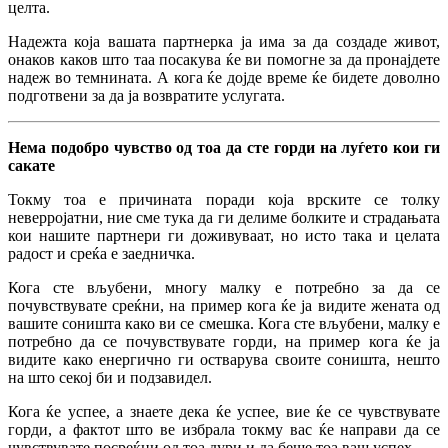
целта.
Надежта која вашата партнерка ја има за да создаде живот,
онаков каков што таа посакува ќе ви помогне за да пронајдете
надеж во темнината. А кога ќе дојде време ќе бидете доволно
подготвени за да ја возвратите услугата.
Нема подобро чувство од тоа да сте горди на луѓето кои ги
сакате
Токму тоа е причината поради која врските се толку
неверројатни, ние сме тука да ги делиме болките и страдањата
кои нашите партнери ги доживуваат, но исто така и целата
радост и среќа е заедничка.
Кога сте вљубени, многу малку е потребно за да се
почувствувате среќни, на пример кога ќе ја видите жената од
вашите соништа како ви се смешка. Кога сте вљубени, малку е
потребно да се почувствувате горди, на пример кога ќе ја
видите како енергично ги остварува своите соништа, нешто
на што секој би и подзавидел.
Кога ќе успее, а знаете дека ќе успее, вие ќе се чувствувате
горди, а фактот што ве избрала токму вас ќе направи да се
чувствувате посреќни од тоа дури и да беше тоа ваш успех.