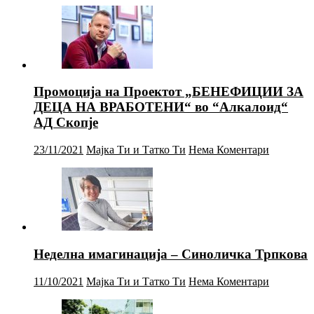
Промоција на Проектот „БЕНЕФИЦИИ ЗА
ДЕЦА НА ВРАБОТЕНИ“ во “Алкалоид“
АД Скопје
23/11/2021
Мајка Ти и Татко Ти
Нема Коментари
Неделна имагинација – Синоличка Трпкова
11/10/2021
Мајка Ти и Татко Ти
Нема Коментари