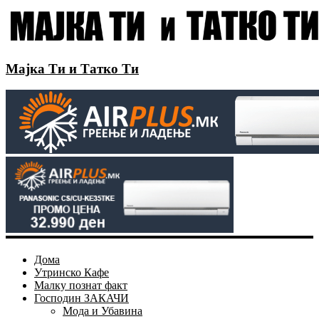
Мајка Ти и Татко Ти
Дома
Утринско Кафе
Малку познат факт
Господин ЗАКАЧИ
Мода и Убавина