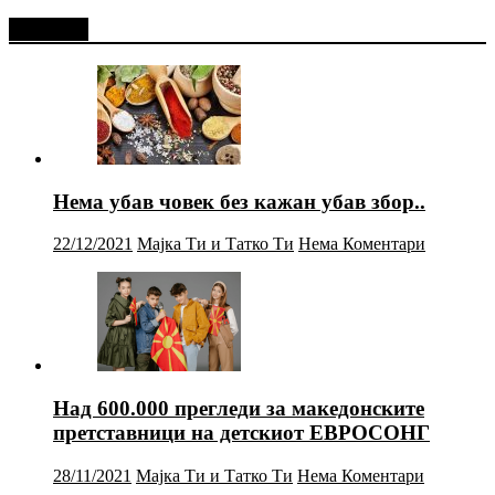
Најново
Нема убав човек без кажан убав збор..
22/12/2021
Мајка Ти и Татко Ти
Нема Коментари
Над 600.000 прегледи за македонските
претставници на детскиот ЕВРОСОНГ
28/11/2021
Мајка Ти и Татко Ти
Нема Коментари