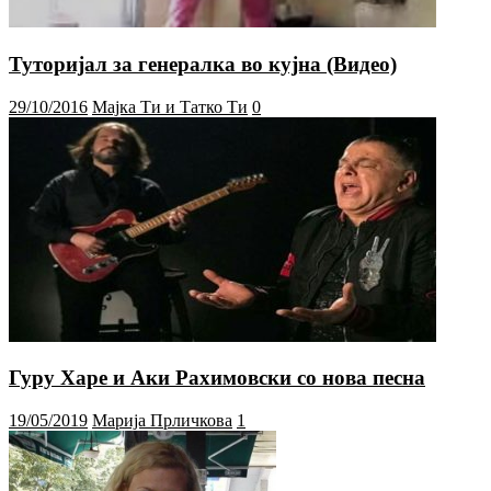
Туторијал за генералка во кујна (Видео)
29/10/2016
Мајка Ти и Татко Ти
0
Гуру Харе и Аки Рахимовски со нова песна
19/05/2019
Марија Прличкова
1