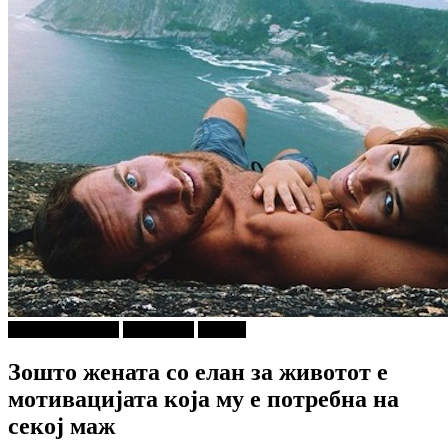
Г-дин. ЗАКАЧИ
КУЛТУРА
Објави
Зошто жената со елан за животот е
мотивацијата која му е потребна на
секој маж