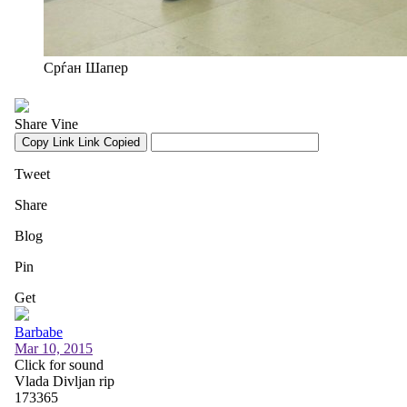
Срѓан Шапер