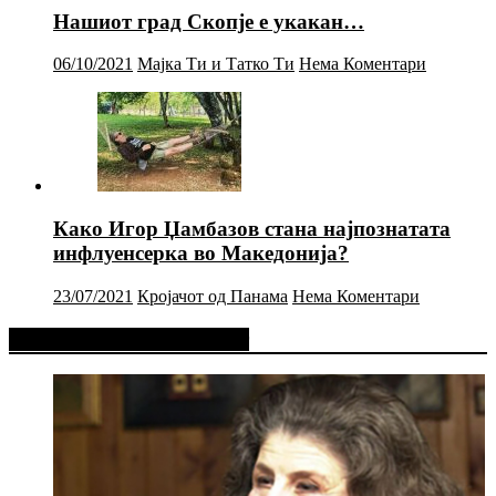
Нашиот град Скопје е укакан…
06/10/2021
Мајка Ти и Татко Ти
Нема Коментари
Како Игор Џамбазов стана најпознатата
инфлуенсерка во Македонија?
23/07/2021
Кројачот од Панама
Нема Коментари
Фејсбук Статус или Твит