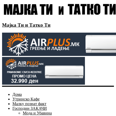
Мајка Ти и Татко Ти
Дома
Утринско Кафе
Малку познат факт
Господин ЗАКАЧИ
Мода и Убавина