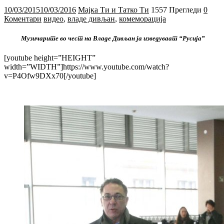
10/03/2015
10/03/2016
Мајка Ти и Татко Ти
1557 Прегледи
0
Коментари
видео
,
владе дивљан
,
комеморација
Музичарите во чест на Владе Дивљан ја изведуваат “Русија”
[youtube height=”HEIGHT”
width=”WIDTH”]https://www.youtube.com/watch?
v=P4Ofw9DXx70[/youtube]