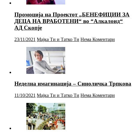
Промоција на Проектот „БЕНЕФИЦИИ ЗА
ДЕЦА НА ВРАБОТЕНИ“ во “Алкалоид“
АД Скопје
23/11/2021
Мајка Ти и Татко Ти
Нема Коментари
Неделна имагинација – Синоличка Трпкова
11/10/2021
Мајка Ти и Татко Ти
Нема Коментари