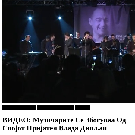
Г-дин. ЗАКАЧИ
ДОБРА МУЗИКА
Објави
ВИДЕО: Музичарите Се Збогуваа Од
Својот Пријател Влада Дивљан