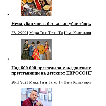
Нема убав човек без кажан убав збор..
22/12/2021
Мајка Ти и Татко Ти
Нема Коментари
Над 600.000 прегледи за македонските
претставници на детскиот ЕВРОСОНГ
28/11/2021
Мајка Ти и Татко Ти
Нема Коментари