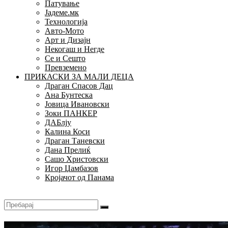
Патување
Јадеме.мк
Технологија
Авто-Мото
Арт и Дизајн
Некогаш и Негде
Се и Сешто
Превземено
ПРИКАСКИ ЗА МАЛИ ДЕЦА
Драган Спасов Дац
Ана Бунтеска
Јовица Ивановски
Зоки ПАНКЕР
ДАБлју
Калина Коси
Драган Таневски
Дана Прелиќ
Сашо Христовски
Игор Џамбазов
Кројачот од Панама