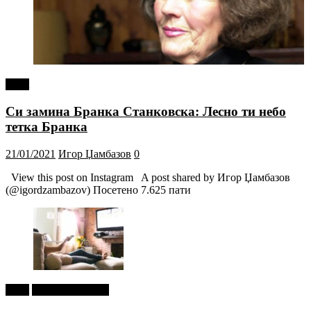
tweet
Си замина Бранка Станковска: Лесно ти небо
тетка Бранка
21/01/2021
Игор Џамбазов
0
View this post on Instagram A post shared by Игор Џамбазов
(@igordzambazov) Посетено 7.625 пати
tweet
Г-дин. ЗАКАЧИ