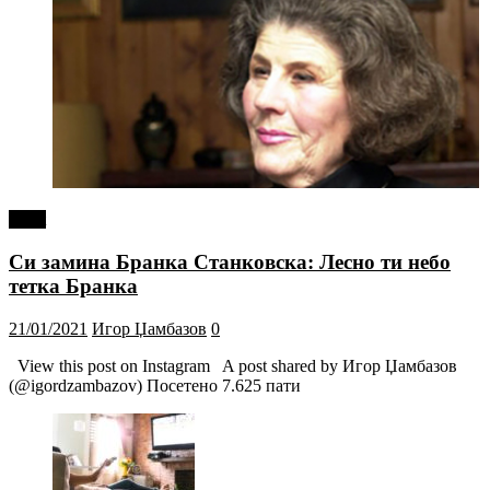
tweet
Си замина Бранка Станковска: Лесно ти небо
тетка Бранка
21/01/2021
Игор Џамбазов
0
View this post on Instagram A post shared by Игор Џамбазов
(@igordzambazov) Посетено 7.625 пати