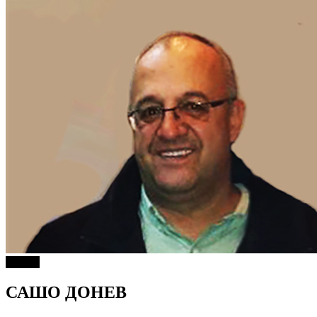
Објави
САШО ДОНЕВ