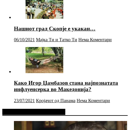
Нашиот град Скопје е укакан…
06/10/2021
Мајка Ти и Татко Ти
Нема Коментари
Како Игор Џамбазов стана најпознатата
инфлуенсерка во Македонија?
23/07/2021
Кројачот од Панама
Нема Коментари
Фејсбук Статус или Твит