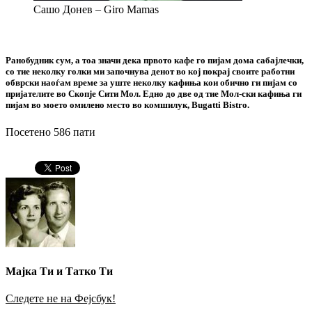
Сашо Донев – Giro Mamas
Ранобудник сум, а тоа значи дека првото кафе го пијам дома сабајлечки,
со тие неколку голки ми започнува денот во кој покрај своите работни
обврски наоѓам време за уште неколку кафиња кои обично ги пијам со
пријателите во Скопје Сити Мол. Едно до две од тие Мол-ски кафиња ги
пијам во моето омилено место во комшилук, Bugatti Bistro.
Посетено 586 пати
Мајка Ти и Татко Ти
Следете не на Фејсбук!