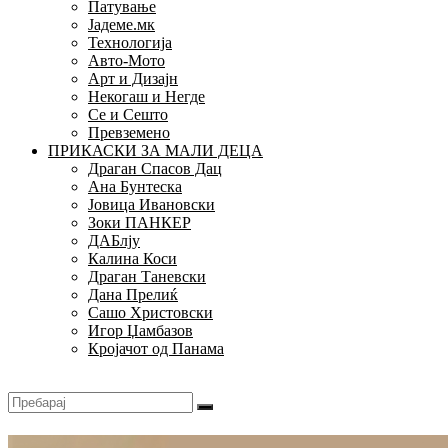
Патување
Јадеме.мк
Технологија
Авто-Мото
Арт и Дизајн
Некогаш и Негде
Се и Сешто
Превземено
ПРИКАСКИ ЗА МАЛИ ДЕЦА
Драган Спасов Дац
Ана Бунтеска
Јовица Ивановски
Зоки ПАНКЕР
ДАБлју
Калина Коси
Драган Таневски
Дана Прелиќ
Сашо Христовски
Игор Џамбазов
Кројачот од Панама