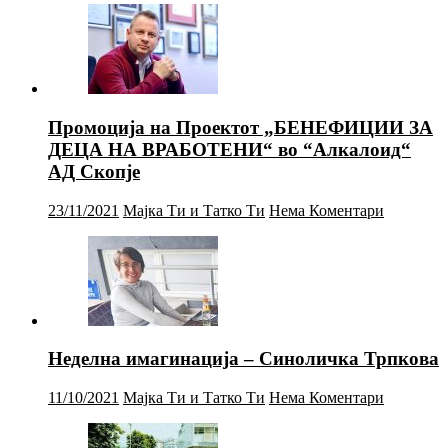
Промоција на Проектот „БЕНЕФИЦИИ ЗА
ДЕЦА НА ВРАБОТЕНИ“ во “Алкалоид“
АД Скопје
23/11/2021
Мајка Ти и Татко Ти
Нема Коментари
Неделна имагинација – Синоличка Трпкова
11/10/2021
Мајка Ти и Татко Ти
Нема Коментари