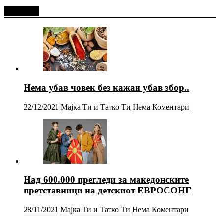
Најново
Нема убав човек без кажан убав збор..
22/12/2021
Мајка Ти и Татко Ти
Нема Коментари
Над 600.000 прегледи за македонските
претставници на детскиот ЕВРОСОНГ
28/11/2021
Мајка Ти и Татко Ти
Нема Коментари