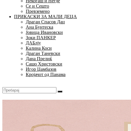
Некогаш и Негде
Се и Сешто
Превземено
ПРИКАСКИ ЗА МАЛИ ДЕЦА
Драган Спасов Дац
Ана Бунтеска
Јовица Ивановски
Зоки ПАНКЕР
ДАБлју
Калина Коси
Драган Таневски
Дана Прелиќ
Сашо Христовски
Игор Џамбазов
Кројачот од Панама