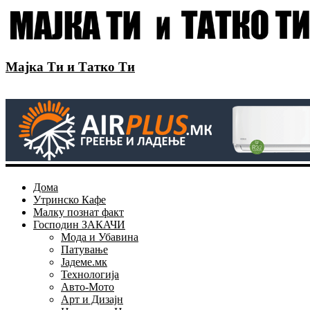
Мајка Ти и Татко Ти
Дома
Утринско Кафе
Малку познат факт
Господин ЗАКАЧИ
Мода и Убавина
Патување
Јадеме.мк
Технологија
Авто-Мото
Арт и Дизајн