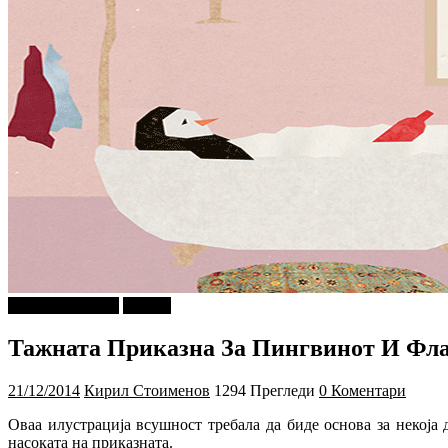
Г-дин. ЗАКАЧИ
Објави
Тажната Приказна За Пингвинот И Фл
21/12/2014
Кирил Стоименов
1294 Прегледи
0 Коментари
Оваа илустрација всушност требала да биде основа за некоја
насоката на приказната.