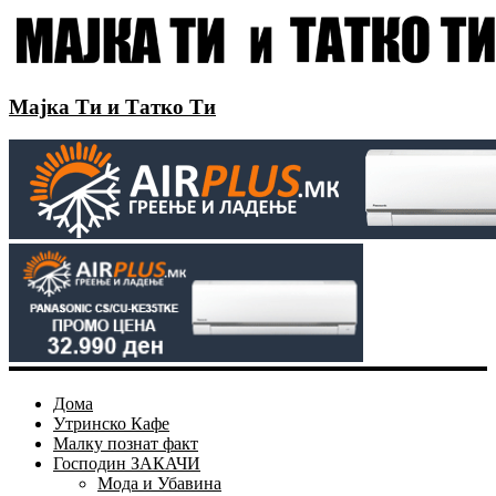
Мајка Ти и Татко Ти
Дома
Утринско Кафе
Малку познат факт
Господин ЗАКАЧИ
Мода и Убавина