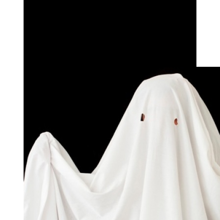
Прикаските се за “мали деца”, па да, можда се, ама
па зар ние шо сме, не ли сме деца, поголеми деца
од нас, здравје! – До сеа ќе склепав неколку
реченици, башка-башка, онака ко башка Тито-
башка Јованка, а и поише ќе кажев, ќе ги стаев на
неколку пути у она шо го викаат статус, ем
полесно, кратко и јасно, а вие ваљда поише ќе ме
разберевте.