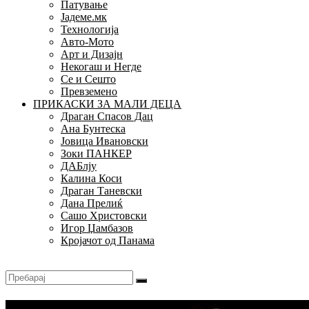
Патување
Јадеме.мк
Технологија
Авто-Мото
Арт и Дизајн
Некогаш и Негде
Се и Сешто
Превземено
ПРИКАСКИ ЗА МАЛИ ДЕЦА
Драган Спасов Дац
Ана Бунтеска
Јовица Ивановски
Зоки ПАНКЕР
ДАБлју
Калина Коси
Драган Таневски
Дана Прелиќ
Сашо Христовски
Игор Џамбазов
Кројачот од Панама