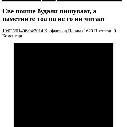
Све поише будали пишуваат, а
паметните тоа па не го ни читаат
19/02/2014
06/04/2014
Кројачот од Панама
1620 Прегледи
0
Коментари
Знам прикаски, знам и тоа многу, ама сакам да ги
раскажувам, не увек, само по некад и тоа усно,
вака пишувајќи, не. Сега па некои ми викаат:
“може бе и вака, исто е, земи пишувај ги”, е како
да не, исто било…Шије ми га Џура! Еве де, сеа го
праам тоа, мада не е ова никаква прикаска, ама шо
и да е, не е тоа-тоа…нели? Ми се збори бре луѓе,
знаете што е тоа зборење, се сеќавате ваљда како
се праеше тоа…кажуење било шо, ама у живо.
Муабет, оној муабет класичен, ко порано. Е јеби
га, шо да се праи, ќе пишуеме сеа ко луди, мада
викаат: будала памти, паметен запишуе…уф, тоа
беше за друго, ама ај. Туку тоа го има више сегде,
го има дури и превише, све поише будали
пишуваат, а паметните тоа па не го ни читаат, да
не знаеш кој е у право, кому да веруеш?!