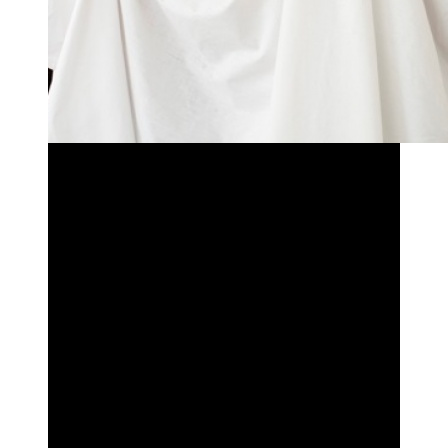
Некни чув за изразот “чаршаф”, фраза што се
употребуела за текст, текст дугачок у пизду матер,
нема крај…е тоа не го сакам, ама баш ич. Ова
моево почна све поише да заличуе на тоа.
Муабетот ми беше дека на веб страницава на
Мајка ти и Татко Ти(тазе отворена, уште чури од
шо е вруќа) ќе закачуеме прикаски, “прикаски за
мали деца”. Ете ќе ме има и мене, баш таму, ама не
веруем со волку дугачко распраање на некој
муабет за било што, ги има таму неколку ко мене,
за у старт, а се надам ќе ги има и поише. Дали со
постилање “чаршаф”, или па можда некој ќе почне
да тура и “јамболија(која можда ќе биде фраза за
вруќ текст)”…кој да ги знае?! Нек пишуе кој шо
сака, за секое тенџерче има и капаче, така викаат
старите, па ете да го кажам тоа и ја, стар сум веќе.
Можда ја претераФ со чаршаф у текстов, ако е