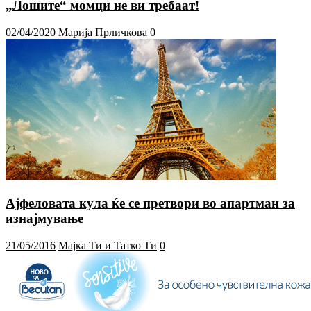
„Лошите“ момци не ви требаат!
02/04/2020
Марија Прличкова
0
Ајфеловата кула ќе се претвори во апартман за
изнајмување
21/05/2016
Мајка Ти и Татко Ти
0