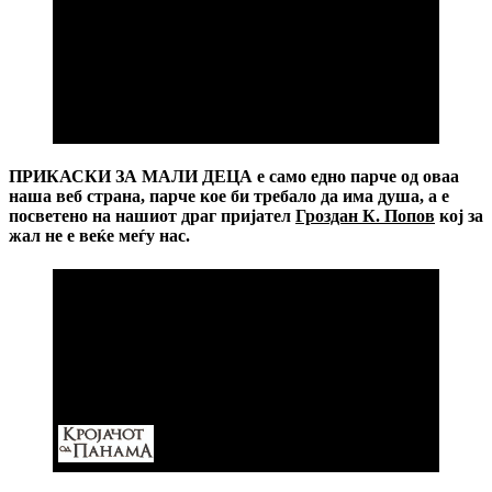
шкарт ќе треба да се покријам со јорган.
Једино чаршафите на Зоки Панкер иако се дугачки
ги читам, ама ете ми се бендисаа уште од прва, ми
се видоа некако шарени, џиџани па почнаа да ме
праат весел. Да се разбереме, не викам дека
другите чаршафи се лоши, ја си кажуем за себе,
онака дужински.
ПРИКАСКИ ЗА МАЛИ ДЕЦА е само едно парче од оваа
наша веб страна, парче кое би требало да има душа, а е
посветено на нашиот драг пријател
Гроздан К. Попов
кој за
жал не е веќе меѓу нас.
Се читаме пак, пошто зборење у живо више ко да
нема…како да го има коа сите почнавме да
искачаме по мрежи, тој искача на
Фејсбук
за да се
покаже дека е главен, таа искача на
Твитер
за да
не ја види никој, од шо е скромна, а и тие шо се на
сокак, божем се надвор, ама и они искочиле на
некоја мрежа.