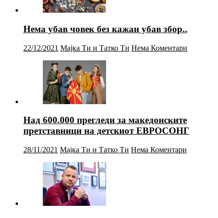
Нема убав човек без кажан убав збор..
22/12/2021
Мајка Ти и Татко Ти
Нема Коментари
Над 600.000 прегледи за македонските
претставници на детскиот ЕВРОСОНГ
28/11/2021
Мајка Ти и Татко Ти
Нема Коментари