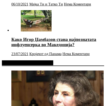
06/10/2021
Мајка Ти и Татко Ти
Нема Коментари
Како Игор Џамбазов стана најпознатата
инфлуенсерка во Македонија?
23/07/2021
Кројачот од Панама
Нема Коментари
Фејсбук Статус или Твит