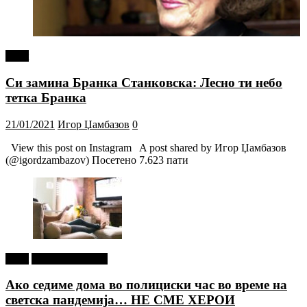
tweet
Си замина Бранка Станковска: Лесно ти небо
тетка Бранка
21/01/2021
Игор Џамбазов
0
View this post on Instagram A post shared by Игор Џамбазов
(@igordzambazov) Посетено 7.623 пати
tweet
Г-дин. ЗАКАЧИ
Ако седиме дома во полициски час во време на
светска пандемија… НЕ СМЕ ХЕРОИ