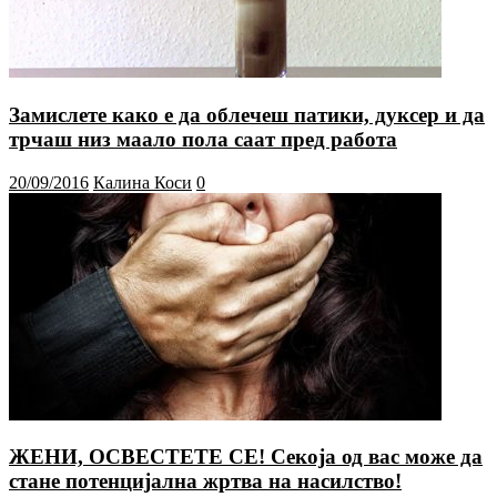
Замислете како е да облечеш патики, дуксер и да
трчаш низ маало пола саат пред работа
20/09/2016
Калина Коси
0
ЖЕНИ, ОСВЕСТЕТЕ СЕ! Секоја од вас може да
стане потенцијална жртва на насилство!