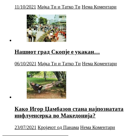
11/10/2021
Мајка Ти и Татко Ти
Нема Коментари
Нашиот град Скопје е укакан…
06/10/2021
Мајка Ти и Татко Ти
Нема Коментари
Како Игор Џамбазов стана најпознатата
инфлуенсерка во Македонија?
23/07/2021
Кројачот од Панама
Нема Коментари