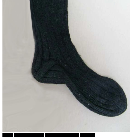
tweet
Ѕирни Внатре
Г-дин. ЗАКАЧИ
Објави