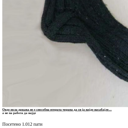
Овде пола држава не е способна втората чорапа да си ја најде насабајле…
а не па работа да најде
Посетено 1.012 пати