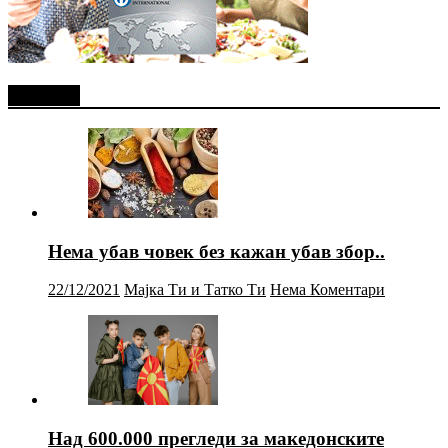
Најново
Нема убав човек без кажан убав збор..
22/12/2021
Мајка Ти и Татко Ти
Нема Коментари
Над 600.000 прегледи за македонските