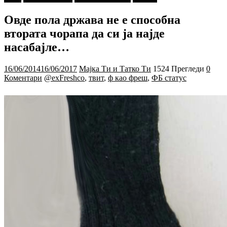
Овде пола држава не е способна
втората чорапа да си ја најде
насабајле…
16/06/2014
16/06/2017
Мајка Ти и Татко Ти
1524 Прегледи
0
Коментари
@exFreshco
,
твит
,
ф као фреш
,
ФБ статус