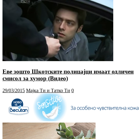
Еве зошто Шкотските полицајци имаат одличен
смисол за хумор (Видео)
29/03/2015
Мајка Ти и Татко Ти
0