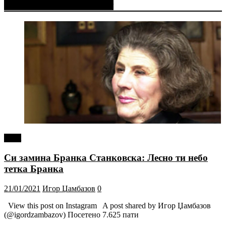
Фејсбук Статус или Твит
tweet
Си замина Бранка Станковска: Лесно ти небо
тетка Бранка
21/01/2021
Игор Џамбазов
0
View this post on Instagram A post shared by Игор Џамбазов
(@igordzambazov) Посетено 7.625 пати