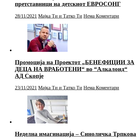
претставници на детскиот ЕВРОСОНГ
28/11/2021
Мајка Ти и Татко Ти
Нема Коментари
Промоција на Проектот „БЕНЕФИЦИИ ЗА
ДЕЦА НА ВРАБОТЕНИ“ во “Алкалоид“
АД Скопје
23/11/2021
Мајка Ти и Татко Ти
Нема Коментари
Неделна имагинација – Синоличка Трпкова