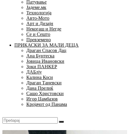
Патување
Јадеме.мк
Технологија
Авто-Мото
Арт и Дизајн
Некогаш и Негде
Се и Сешто
Превземено
ПРИКАСКИ ЗА МАЛИ ДЕЦА
Драган Спасов Дац
Ана Бунтеска
Јовица Ивановски
Зоки ПАНКЕР
ДАБлју
Калина Коси
Драган Таневски
Дана Прелиќ
Сашо Христовски
Игор Џамбазов
Кројачот од Панама