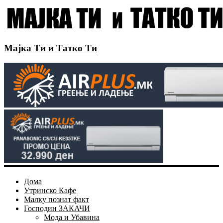
Мајка Ти и Татко Ти
Дома
Утринско Кафе
Малку познат факт
Господин ЗАКАЧИ
Мода и Убавина