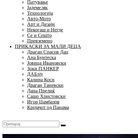
Патување
Јадеме.мк
Технологија
Авто-Мото
Арт и Дизајн
Некогаш и Негде
Се и Сешто
Превземено
ПРИКАСКИ ЗА МАЛИ ДЕЦА
Драган Спасов Дац
Ана Бунтеска
Јовица Ивановски
Зоки ПАНКЕР
ДАБлју
Калина Коси
Драган Таневски
Дана Прелиќ
Сашо Христовски
Игор Џамбазов
Кројачот од Панама