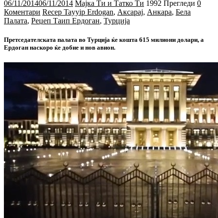
06/11/2014
06/11/2014
Мајка Ти и Татко Ти
1992 Прегледи
0
Коментари
Recep Tayyip Erdogan
,
Аксарај
,
Анкара
,
Бела
Палата
,
Реџеп Таип Ердоган
,
Турција
Претседателската палата во Турција ќе кошта 615 милиони долари, а
Ердоган наскоро ќе добие и нов авион.