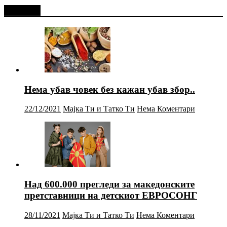
Најново
Нема убав човек без кажан убав збор..
22/12/2021
Мајка Ти и Татко Ти
Нема Коментари
Над 600.000 прегледи за македонските
претставници на детскиот ЕВРОСОНГ
28/11/2021
Мајка Ти и Татко Ти
Нема Коментари