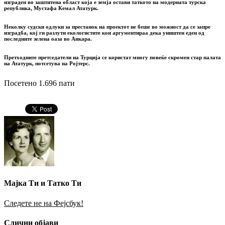
изграден во заштитена област која е земја остави таткото на модерната турска
република, Мустафа Кемал Ататурк.
Неколку судски одлуки за престанок на проектот не беше во можност да се запре
изградба, кој ги разлути екологистите кои аргументираа дека уништен еден од
последните зелена оаза во Анкара.
Претходните претседатели на Турција се користат многу повеќе скромен стар палата
на Ататурк
, потсетува на Ројтерс.
Посетено 1.696 пати
Мајка Ти и Татко Ти
Следете не на Фејсбук!
Слични објави