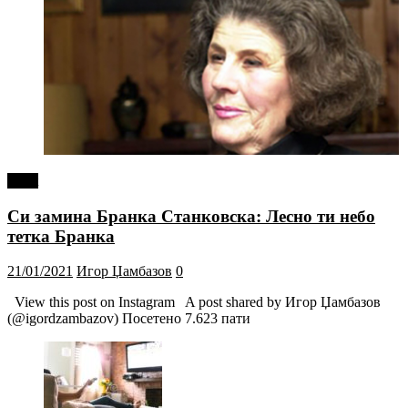
tweet
Си замина Бранка Станковска: Лесно ти небо
тетка Бранка
21/01/2021
Игор Џамбазов
0
View this post on Instagram A post shared by Игор Џамбазов
(@igordzambazov) Посетено 7.623 пати