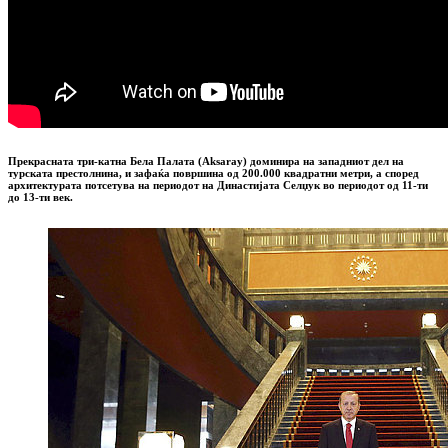
Прекрасната три-катна
Бела Палата
(
Aksaray
) доминира на западниот дел на
турската престолнина, и зафаќа површина од
200.000 квадратни метри
, а според
архитектурата потсетува на периодот на Династијата Селџук во периодот од 11-ти
до 13-ти век.