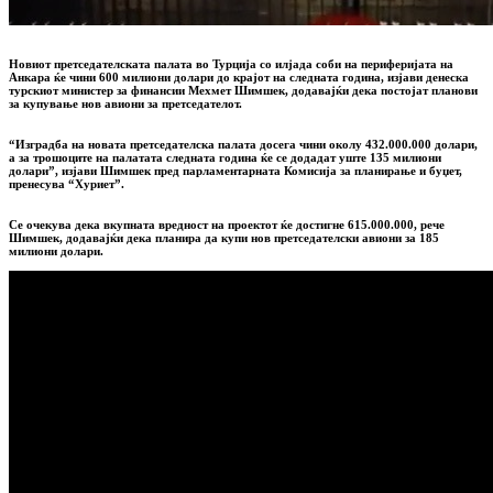
Новиот претседателската палата во Турција
со
илјада соби
на периферијата на
Анкара ќе чини
600 милиони долари
до крајот на следната година
, изјави денеска
турскиот министер за финансии Мехмет Шимшек, додавајќи дека постојат планови
за купување нов авиони за претседателот.
“Изградба на новата претседателска палата досега чини околу 432.000.000 долари,
а за трошоците на палатата следната година ќе се додадат уште 135 милиони
долари”, изјави Шимшек пред парламентарната Комисија за планирање и буџет,
пренесува “Хуриет”.
Се очекува дека вкупната вредност на проектот ќе достигне 615.000.000, рече
Шимшек, додавајќи дека планира да купи нов претседателски авиони за 185
милиони долари.