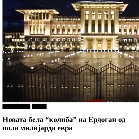
Арт и Дизајн
Објави
Новата бела “колиба” на Ердоган од
пола милијарда евра