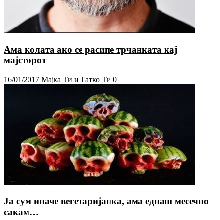
Ама колата ако се расипе трчанката кај
мајсторот
16/01/2017
Мајка Ти и Татко Ти
0
Ја сум иначе вегетаријанка, ама еднаш месечно
сакам…