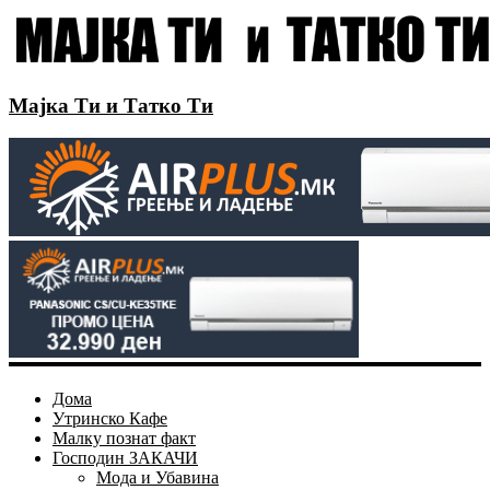
Мајка Ти и Татко Ти
Дома
Утринско Кафе
Малку познат факт
Господин ЗАКАЧИ
Мода и Убавина