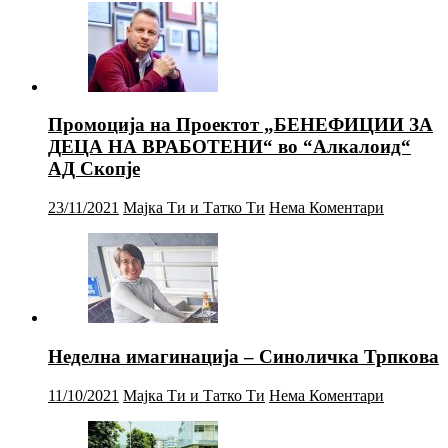
Промоција на Проектот „БЕНЕФИЦИИ ЗА
ДЕЦА НА ВРАБОТЕНИ“ во “Алкалоид“
АД Скопје
23/11/2021
Мајка Ти и Татко Ти
Нема Коментари
Неделна имагинација – Синоличка Трпкова
11/10/2021
Мајка Ти и Татко Ти
Нема Коментари