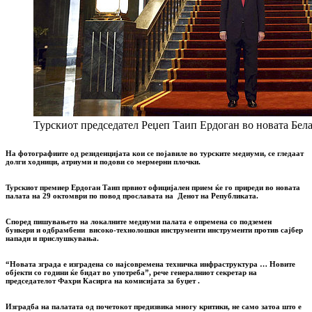
Турскиот председател Реџеп Таип Ердоган во новата Бела
На фотографиите од резиденцијата кои се појавиле во турските медиуми,
се гледаат
долги ходници, атриуми и подови со мермерни плочки.
Турскиот премиер Ердоган Таип првиот официјален прием ќе го приреди во новата
палата на 29 октомври по повод прославата на Денот на Републиката.
Според пишувањето на локалните медиуми
палата е опремена со подземен
бункери
и одбрамбени
високо-технолошки инструменти инструменти против сајбер
напади и прислушкувања.
“Новата зграда е изградена со најсовремена техничка инфраструктура … Новите
објекти со години ќе бидат во употреба”, рече генералниот секретар на
председателот Фахри Касирга на комисијата за буџет .
Изградба на палатата од почетокот предизвика многу критики, не само затоа што е