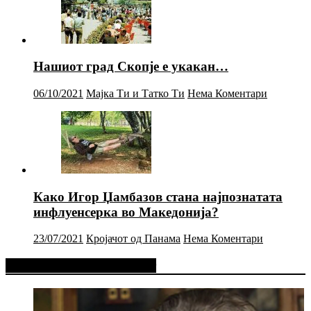
Нашиот град Скопје е укакан…
06/10/2021
Мајка Ти и Татко Ти
Нема Коментари
Како Игор Џамбазов стана најпознатата
инфлуенсерка во Македонија?
23/07/2021
Кројачот од Панама
Нема Коментари
Фејсбук Статус или Твит