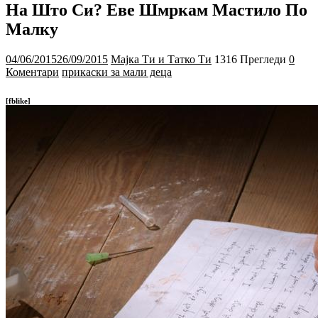
На Што Си? Еве Шмркам Мастило По
Малку
04/06/2015
26/09/2015
Мајка Ти и Татко Ти
1316 Прегледи
0
Коментари
прикаски за мали деца
[fblike]