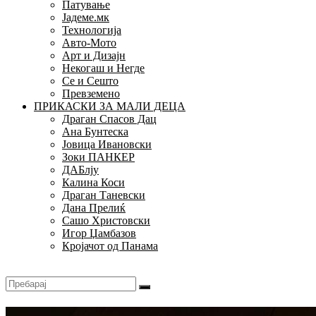
Патување
Јадеме.мк
Технологија
Авто-Мото
Арт и Дизајн
Некогаш и Негде
Се и Сешто
Превземено
ПРИКАСКИ ЗА МАЛИ ДЕЦА
Драган Спасов Дац
Ана Бунтеска
Јовица Ивановски
Зоки ПАНКЕР
ДАБлју
Калина Коси
Драган Таневски
Дана Прелиќ
Сашо Христовски
Игор Џамбазов
Кројачот од Панама