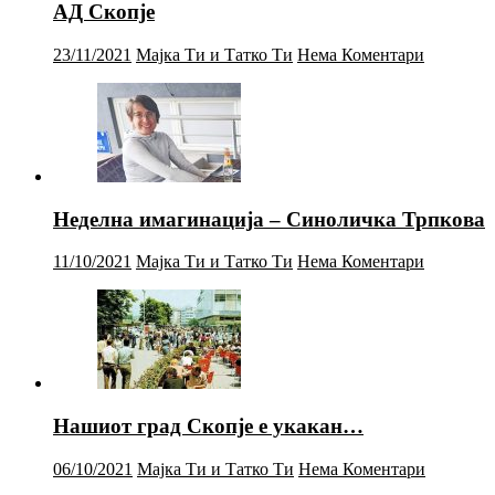
АД Скопје
23/11/2021
Мајка Ти и Татко Ти
Нема Коментари
Неделна имагинација – Синоличка Трпкова
11/10/2021
Мајка Ти и Татко Ти
Нема Коментари
Нашиот град Скопје е укакан…
06/10/2021
Мајка Ти и Татко Ти
Нема Коментари