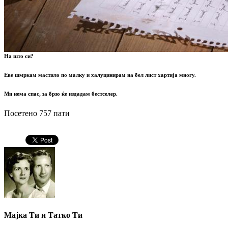
На што си?
Еве шмркам мастило по малку и халуцинирам на бел лист хартија многу.
Ми нема спас, за брзо ќе издадам бестселер.
Посетено 757 пати
Мајка Ти и Татко Ти