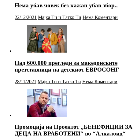
Нема убав човек без кажан убав збор..
22/12/2021
Мајка Ти и Татко Ти
Нема Коментари
Над 600.000 прегледи за македонските
претставници на детскиот ЕВРОСОНГ
28/11/2021
Мајка Ти и Татко Ти
Нема Коментари
Промоција на Проектот „БЕНЕФИЦИИ ЗА
ДЕЦА НА ВРАБОТЕНИ“ во “Алкалоид“