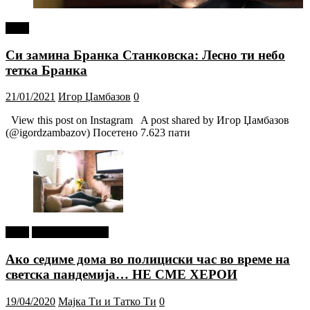
tweet
Си замина Бранка Станковска: Лесно ти небо
тетка Бранка
21/01/2021
Игор Џамбазов
0
View this post on Instagram A post shared by Игор Џамбазов
(@igordzambazov) Посетено 7.623 пати
tweet
Г-дин. ЗАКАЧИ
Ако седиме дома во полициски час во време на
светска пандемија… НЕ СМЕ ХЕРОИ
19/04/2020
Мајка Ти и Татко Ти
0