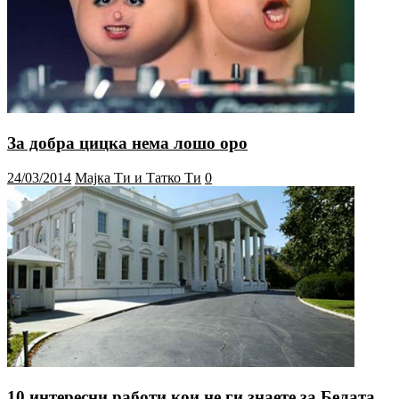
За добра цицка нема лошо оро
24/03/2014
Мајка Ти и Татко Ти
0
10 интересни работи кои не ги знаете за Белата