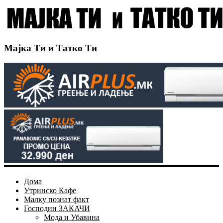
Мајка Ти и Татко Ти
Дома
Утринско Кафе
Малку познат факт
Господин ЗАКАЧИ
Мода и Убавина