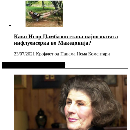
Како Игор Џамбазов стана најпознатата
инфлуенсерка во Македонија?
23/07/2021
Кројачот од Панама
Нема Коментари
Фејсбук Статус или Твит