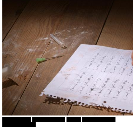
Ѕирни Внатре
Г-дин. ЗАКАЧИ
Објави
ПРИКАСКИ ЗА
"МАЛИ ДЕЦА"