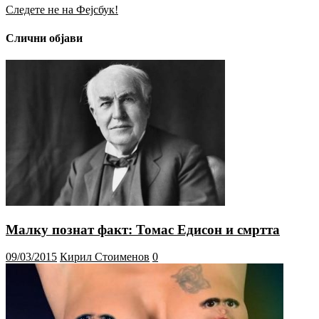
Следете не на Фејсбук!
Слични објави
Малку познат факт: Томас Едисон и смртта
09/03/2015
Кирил Стоименов
0