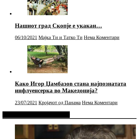
Нашиот град Скопје е укакан…
06/10/2021
Мајка Ти и Татко Ти
Нема Коментари
Како Игор Џамбазов стана најпознатата
инфлуенсерка во Македонија?
23/07/2021
Кројачот од Панама
Нема Коментари
Фејсбук Статус или Твит