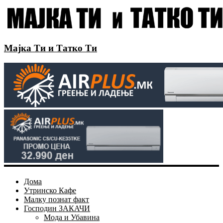
Мајка Ти и Татко Ти
Дома
Утринско Кафе
Малку познат факт
Господин ЗАКАЧИ
Мода и Убавина