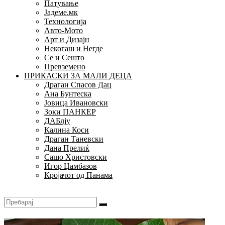
Патување
Јадеме.мк
Технологија
Авто-Мото
Арт и Дизајн
Некогаш и Негде
Се и Сешто
Превземено
ПРИКАСКИ ЗА МАЛИ ДЕЦА
Драган Спасов Дац
Ана Бунтеска
Јовица Ивановски
Зоки ПАНКЕР
ДАБлју
Калина Коси
Драган Таневски
Дана Прелиќ
Сашо Христовски
Игор Џамбазов
Кројачот од Панама