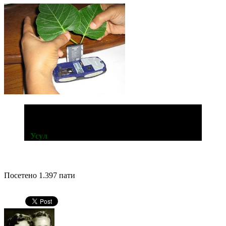
Треба да напишат на задната страна од
мобилниот од што е направен за да имаме што
да читаме додека сме во WC кога немаме Wi-Fi.
–
Усул
Посетено 1.397 пати