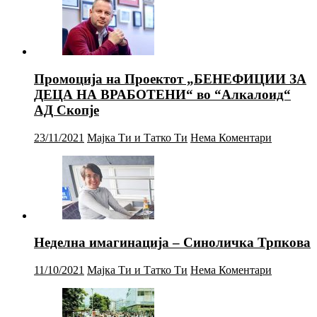
Промоција на Проектот „БЕНЕФИЦИИ ЗА
ДЕЦА НА ВРАБОТЕНИ“ во “Алкалоид“
АД Скопје
23/11/2021
Мајка Ти и Татко Ти
Нема Коментари
Неделна имагинација – Синоличка Трпкова
11/10/2021
Мајка Ти и Татко Ти
Нема Коментари