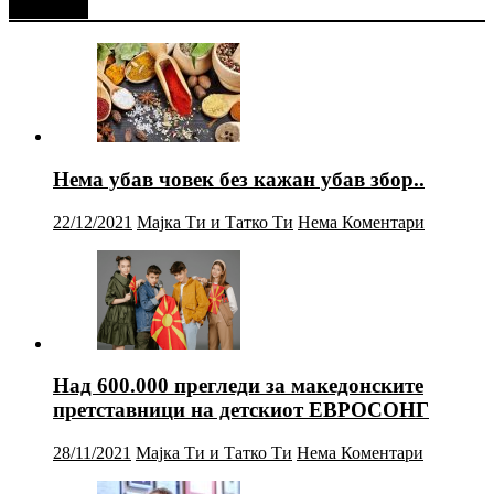
Најново
Нема убав човек без кажан убав збор..
22/12/2021
Мајка Ти и Татко Ти
Нема Коментари
Над 600.000 прегледи за македонските
претставници на детскиот ЕВРОСОНГ
28/11/2021
Мајка Ти и Татко Ти
Нема Коментари