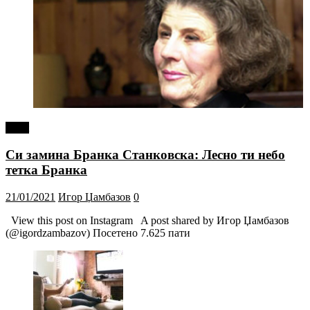
tweet
Си замина Бранка Станковска: Лесно ти небо
тетка Бранка
21/01/2021
Игор Џамбазов
0
View this post on Instagram A post shared by Игор Џамбазов
(@igordzambazov) Посетено 7.625 пати