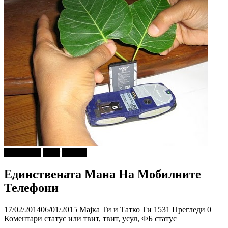
foto i video
tweet
Објави
Единствената Мана На Мобилните
Телефони
17/02/2014
06/01/2015
Мајка Ти и Татко Ти
1531 Прегледи
0
Коментари
статус или твит
,
твит
,
усул
,
ФБ статус