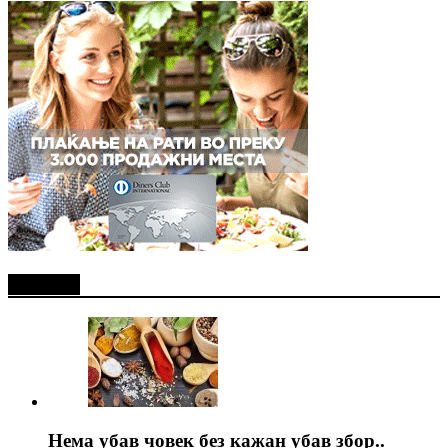
Најново
Нема убав човек без кажан убав збор..