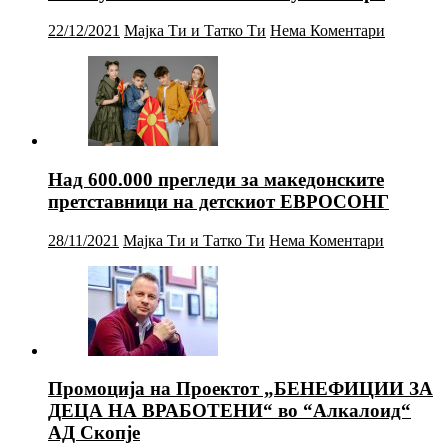
22/12/2021
Мајка Ти и Татко Ти
Нема Коментари
Над 600.000 прегледи за македонските
претставници на детскиот ЕВРОСОНГ
28/11/2021
Мајка Ти и Татко Ти
Нема Коментари
Промоција на Проектот „БЕНЕФИЦИИ ЗА
ДЕЦА НА ВРАБОТЕНИ“ во “Алкалоид“
АД Скопје