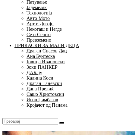
Патување
Јадеме.мк
Технологија
Авто-Мото
Арт и Дизајн
Некогаш и Негде
Се и Сешто
Превземено
ПРИКАСКИ ЗА МАЛИ ДЕЦА
Драган Спасов Дац
Ана Бунтеска
Јовица Ивановски
Зоки ПАНКЕР
ДАБлју
Калина Коси
Драган Таневски
Дана Прелиќ
Сашо Христовски
Игор Џамбазов
Кројачот од Панама