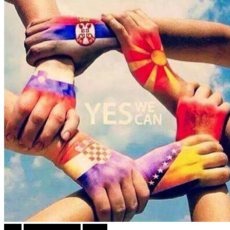
tweet
Г-дин. ЗАКАЧИ
Објави