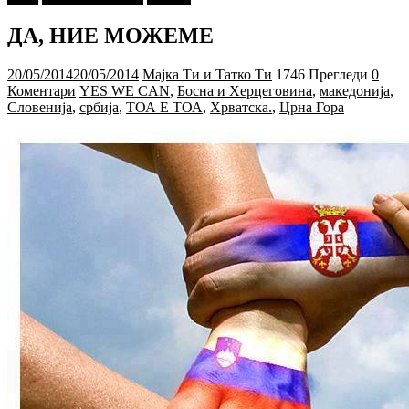
ДА, НИЕ МОЖЕМЕ
20/05/2014
20/05/2014
Мајка Ти и Татко Ти
1746 Прегледи
0
Коментари
YES WE CAN
,
Босна и Херцеговина
,
македонија
,
Словенија
,
србија
,
ТОА Е ТОА
,
Хрватска.
,
Црна Гора