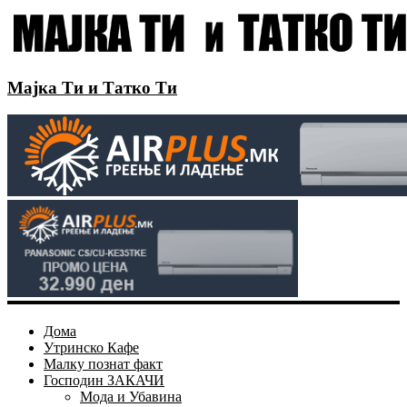
Мајка Ти и Татко Ти
Дома
Утринско Кафе
Малку познат факт
Господин ЗАКАЧИ
Мода и Убавина