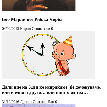
Боб Марли пее Рибља Чорба
04/02/2015
Кирил Стоименов
0
Дали ние на 31ви ќе испраќаме, ќе дочекуваме,
или и едно и друго… или ништо од тоа…
31/12/2016
Драган Спасов - Дац
0