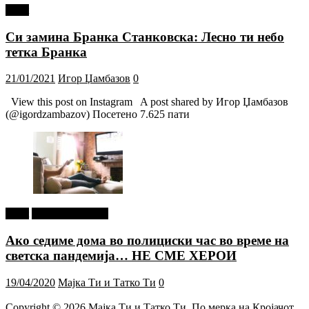
tweet
Си замина Бранка Станковска: Лесно ти небо
тетка Бранка
21/01/2021
Игор Џамбазов
0
View this post on Instagram A post shared by Игор Џамбазов
(@igordzambazov) Посетено 7.625 пати
tweet
Г-дин. ЗАКАЧИ
Ако седиме дома во полициски час во време на
светска пандемија… НЕ СМЕ ХЕРОИ
19/04/2020
Мајка Ти и Татко Ти
0
Copyright © 2026
Мајка Ти и Татко Ти
. По мерка на Кројачот.