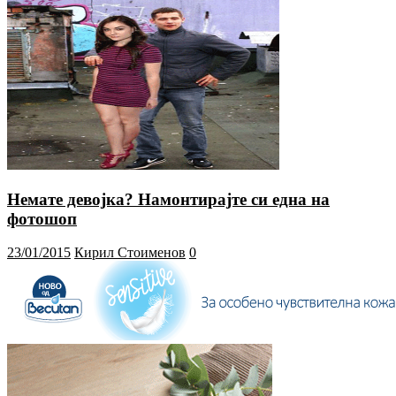
Немате девојка? Намонтирајте си една на
фотошоп
23/01/2015
Кирил Стоименов
0