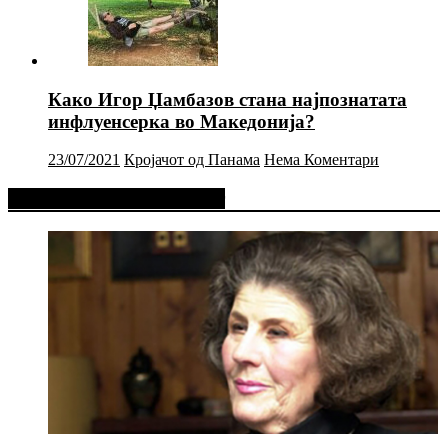
Како Игор Џамбазов стана најпознатата
инфлуенсерка во Македонија?
23/07/2021
Кројачот од Панама
Нема Коментари
Фејсбук Статус или Твит