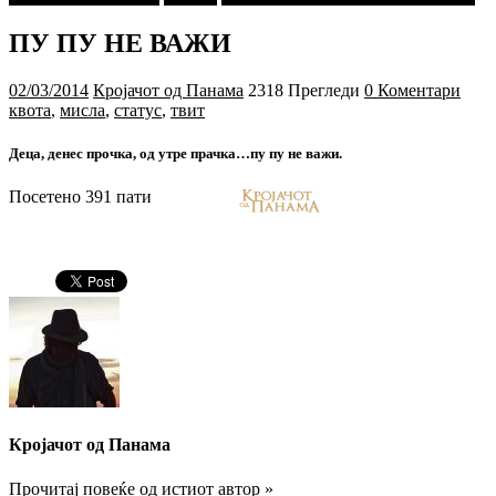
ПУ ПУ НЕ ВАЖИ
02/03/2014
Кројачот од Панама
2318 Прегледи
0 Коментари
квота
,
мисла
,
статус
,
твит
Деца, денес прочка, од утре прачка…пу пу не важи.
Посетено 391 пати
Кројачот од Панама
Прочитај повеќе од истиот автор »