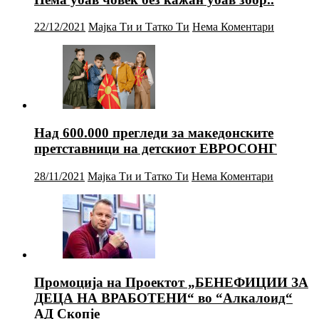
22/12/2021
Мајка Ти и Татко Ти
Нема Коментари
Над 600.000 прегледи за македонските
претставници на детскиот ЕВРОСОНГ
28/11/2021
Мајка Ти и Татко Ти
Нема Коментари
Промоција на Проектот „БЕНЕФИЦИИ ЗА
ДЕЦА НА ВРАБОТЕНИ“ во “Алкалоид“
АД Скопје