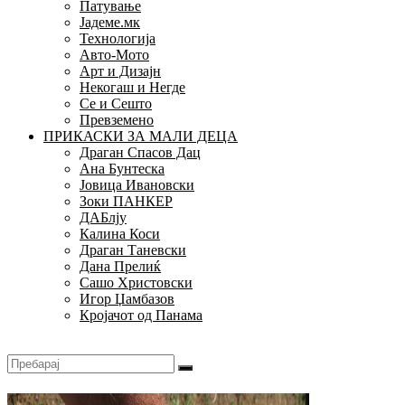
Патување
Јадеме.мк
Технологија
Авто-Мото
Арт и Дизајн
Некогаш и Негде
Се и Сешто
Превземено
ПРИКАСКИ ЗА МАЛИ ДЕЦА
Драган Спасов Дац
Ана Бунтеска
Јовица Ивановски
Зоки ПАНКЕР
ДАБлју
Калина Коси
Драган Таневски
Дана Прелиќ
Сашо Христовски
Игор Џамбазов
Кројачот од Панама