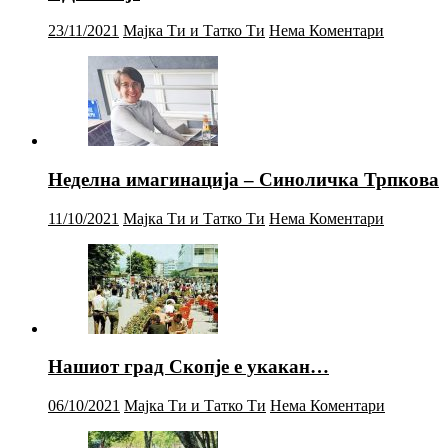
23/11/2021
Мајка Ти и Татко Ти
Нема Коментари
Неделна имагинација – Синоличка Трпкова
11/10/2021
Мајка Ти и Татко Ти
Нема Коментари
Нашиот град Скопје е укакан…
06/10/2021
Мајка Ти и Татко Ти
Нема Коментари