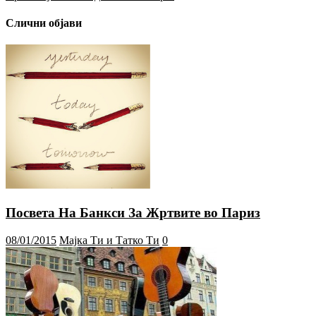
Слични објави
Посвета На Банкси За Жртвите во Париз
08/01/2015
Мајка Ти и Татко Ти
0