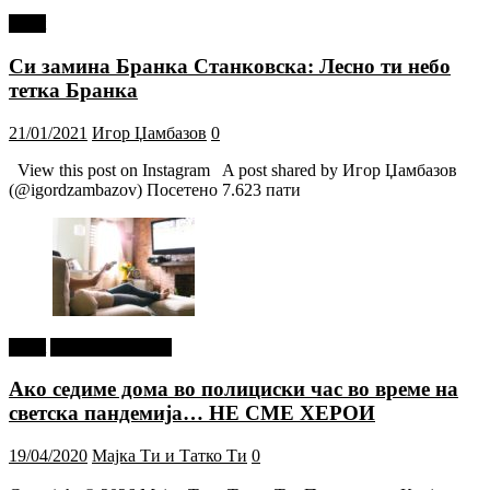
tweet
Си замина Бранка Станковска: Лесно ти небо
тетка Бранка
21/01/2021
Игор Џамбазов
0
View this post on Instagram A post shared by Игор Џамбазов
(@igordzambazov) Посетено 7.623 пати
tweet
Г-дин. ЗАКАЧИ
Ако седиме дома во полициски час во време на
светска пандемија… НЕ СМЕ ХЕРОИ
19/04/2020
Мајка Ти и Татко Ти
0