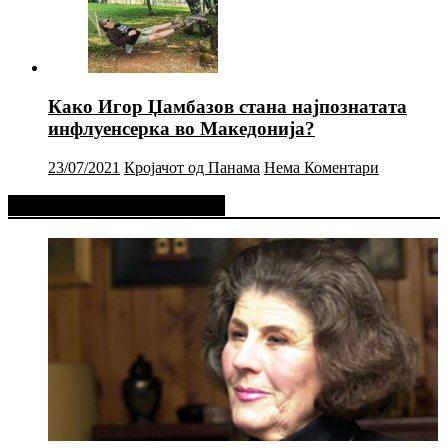
Како Игор Џамбазов стана најпознатата
инфлуенсерка во Македонија?
23/07/2021
Кројачот од Панама
Нема Коментари
Фејсбук Статус или Твит