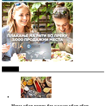
Најново
Нема убав човек без кажан убав збор..