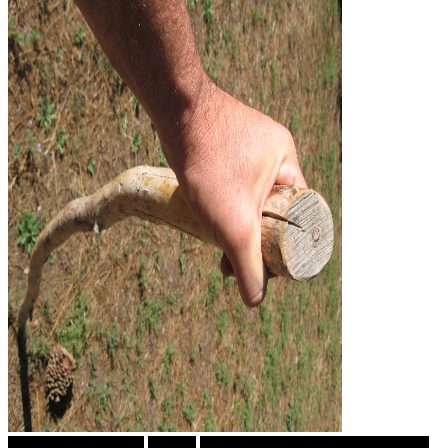
Кројачот од Панама
Објави
ПРИКАСКИ ЗА "МАЛИ ДЕЦА"