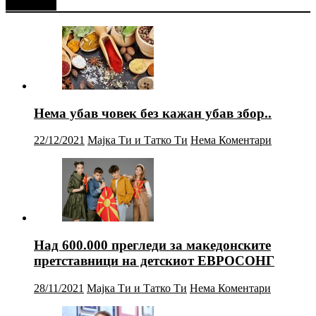
Најново
Нема убав човек без кажан убав збор..
22/12/2021
Мајка Ти и Татко Ти
Нема Коментари
Над 600.000 прегледи за македонските
претставници на детскиот ЕВРОСОНГ
28/11/2021
Мајка Ти и Татко Ти
Нема Коментари