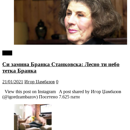
tweet
Си замина Бранка Станковска: Лесно ти небо
тетка Бранка
21/01/2021
Игор Џамбазов
0
View this post on Instagram A post shared by Игор Џамбазов
(@igordzambazov) Посетено 7.625 пати