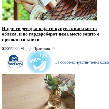
Најди си девојка која си купува книги место
облека, и во гардероберот нема место зошто е
преполн со книги
02/05/2020
Марија Прличкова
0