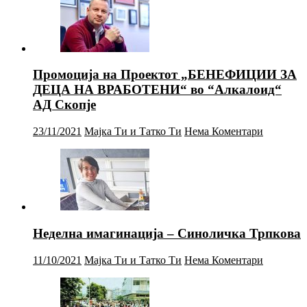
Промоција на Проектот „БЕНЕФИЦИИ ЗА
ДЕЦА НА ВРАБОТЕНИ“ во “Алкалоид“
АД Скопје
23/11/2021
Мајка Ти и Татко Ти
Нема Коментари
Неделна имагинација – Синоличка Трпкова
11/10/2021
Мајка Ти и Татко Ти
Нема Коментари