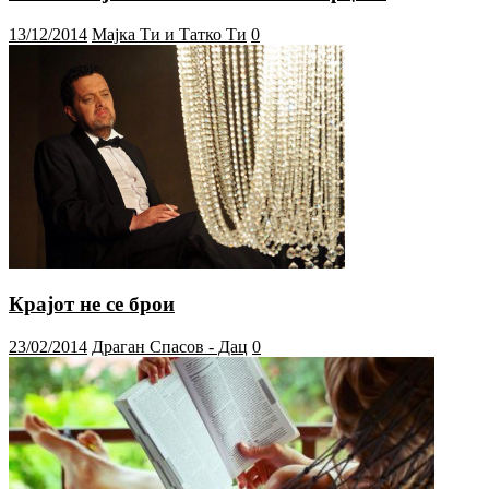
13/12/2014
Мајка Ти и Татко Ти
0
Крајот не се брои
23/02/2014
Драган Спасов - Дац
0