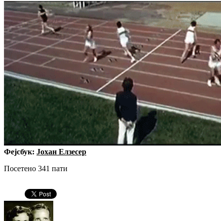
Фејсбук:
Јохан Елзесер
Посетено 341 пати