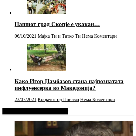
Нашиот град Скопје е укакан…
06/10/2021
Мајка Ти и Татко Ти
Нема Коментари
Како Игор Џамбазов стана најпознатата
инфлуенсерка во Македонија?
23/07/2021
Кројачот од Панама
Нема Коментари
Фејсбук Статус или Твит