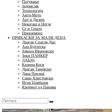
Патување
Јадеме.мк
Технологија
Авто-Мото
Арт и Дизајн
Некогаш и Негде
Се и Сешто
Превземено
ПРИКАСКИ ЗА МАЛИ ДЕЦА
Драган Спасов Дац
Ана Бунтеска
Јовица Ивановски
Зоки ПАНКЕР
ДАБлју
Калина Коси
Драган Таневски
Дана Прелиќ
Сашо Христовски
Игор Џамбазов
Кројачот од Панама