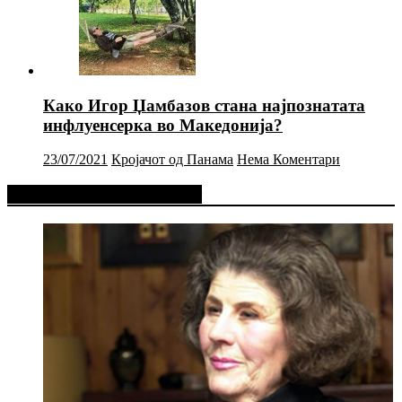
Како Игор Џамбазов стана најпознатата
инфлуенсерка во Македонија?
23/07/2021
Кројачот од Панама
Нема Коментари
Фејсбук Статус или Твит