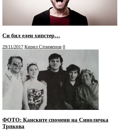
Си бил еден хипстер…
29/11/2017
Кирил Стоименов
0
ФОТО: Канските спомени на Синоличка
Трпкова