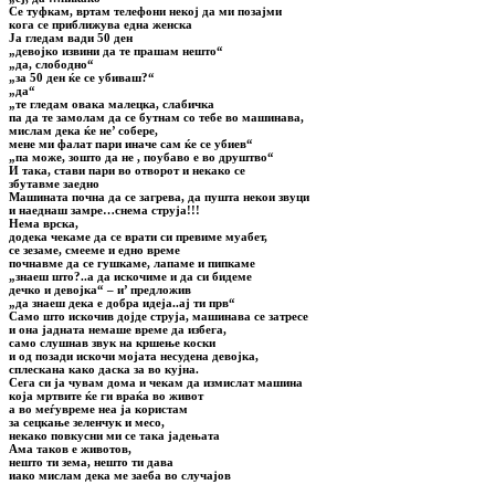
Се туфкам, вртам телефони некој да ми позајми
кога се приближува една женска
Ја гледам вади 50 ден
„девојко извини да те прашам нешто“
„да, слободно“
„за 50 ден ќе се убиваш?“
„да“
„те гледам овака малецка, слабичка
па да те замолам да се бутнам со тебе во машинава,
мислам дека ќе не’ собере,
мене ми фалат пари иначе сам ќе се убиев“
„па може, зошто да не , поубаво е во друштво“
И така, стави пари во отворот и некако се
збутавме заедно
Машината почна да се загрева, да пушта некои звуци
и наеднаш замре…снема струја!!!
Нема врска,
додека чекаме да се врати си превиме муабет,
се зезаме, смееме и едно време
почнавме да се гушкаме, лапаме и пипкаме
„знаеш што?..а да искочиме и да си бидеме
дечко и девојка“ – и’ предложив
„да знаеш дека е добра идеја..ај ти прв“
Само што искочив дојде струја, машинава се затресе
и она јадната немаше време да избега,
само слушнав звук на кршење коски
и од позади искочи мојата несудена девојка,
сплескана како даска за во кујна.
Сега си ја чувам дома и чекам да измислат машина
која мртвите ќе ги враќа во живот
а во меѓувреме неа ја користам
за сецкање зеленчук и месо,
некако повкусни ми се така јадењата
Ама таков е животов,
нешто ти зема, нешто ти дава
иако мислам дека ме заеба во случајов