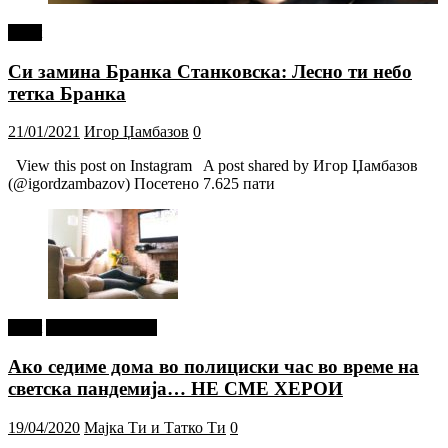
tweet
Си замина Бранка Станковска: Лесно ти небо
тетка Бранка
21/01/2021
Игор Џамбазов
0
View this post on Instagram A post shared by Игор Џамбазов
(@igordzambazov) Посетено 7.625 пати
tweet
Г-дин. ЗАКАЧИ
Ако седиме дома во полициски час во време на
светска пандемија… НЕ СМЕ ХЕРОИ
19/04/2020
Мајка Ти и Татко Ти
0