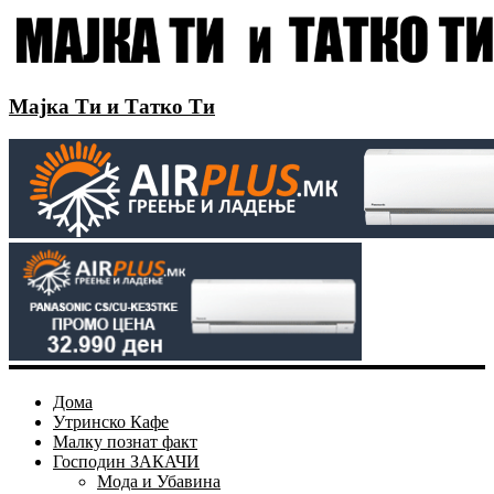
Мајка Ти и Татко Ти
Дома
Утринско Кафе
Малку познат факт
Господин ЗАКАЧИ
Мода и Убавина