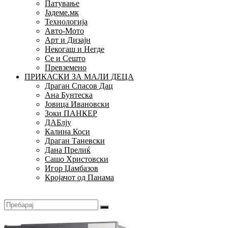
Патување
Јадеме.мк
Технологија
Авто-Мото
Арт и Дизајн
Некогаш и Негде
Се и Сешто
Превземено
ПРИКАСКИ ЗА МАЛИ ДЕЦА
Драган Спасов Дац
Ана Бунтеска
Јовица Ивановски
Зоки ПАНКЕР
ДАБлју
Калина Коси
Драган Таневски
Дана Прелиќ
Сашо Христовски
Игор Џамбазов
Кројачот од Панама