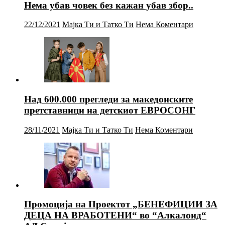
Нема убав човек без кажан убав збор..
22/12/2021
Мајка Ти и Татко Ти
Нема Коментари
Над 600.000 прегледи за македонските
претставници на детскиот ЕВРОСОНГ
28/11/2021
Мајка Ти и Татко Ти
Нема Коментари
Промоција на Проектот „БЕНЕФИЦИИ ЗА
ДЕЦА НА ВРАБОТЕНИ“ во “Алкалоид“