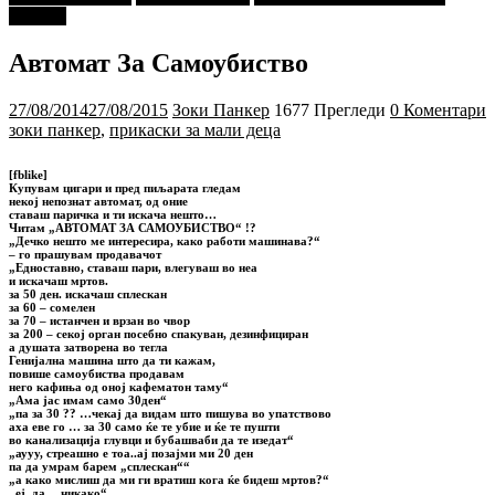
ДЕЦА"
Автомат За Самоубиство
27/08/2014
27/08/2015
Зоки Панкер
1677 Прегледи
0 Коментари
зоки панкер
,
прикаски за мали деца
[fblike]
Купувам цигари и пред пиљарата гледам
некој непознат автомат, од оние
ставаш паричка и ти искача нешто…
Читам „АВТОМАТ ЗА САМОУБИСТВО“ !?
„Дечко нешто ме интересира, како работи машинава?“
– го прашувам продавачот
„Едноставно, ставаш пари, влегуваш во неа
и искачаш мртов.
за 50 ден. искачаш сплескан
за 60 – сомелен
за 70 – истанчен и врзан во чвор
за 200 – секој орган посебно спакуван, дезинфициран
а душата затворена во тегла
Генијална машина што да ти кажам,
повише самоубиства продавам
него кафиња од оној кафематон таму“
„Ама јас имам само 30ден“
„па за 30 ?? …чекај да видам што пишува во упатствово
аха еве го … за 30 само ќе те убие и ќе те пушти
во канализација глувци и бубашваби да те изедат“
„аууу, стреашно е тоа..ај позајми ми 20 ден
па да умрам барем „сплескан““
„а како мислиш да ми ги вратиш кога ќе бидеш мртов?“
„еј, да …никако“