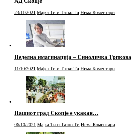
АД Скопје
23/11/2021
Мајка Ти и Татко Ти
Нема Коментари
Неделна имагинација – Синоличка Трпкова
11/10/2021
Мајка Ти и Татко Ти
Нема Коментари
Нашиот град Скопје е укакан…
06/10/2021
Мајка Ти и Татко Ти
Нема Коментари