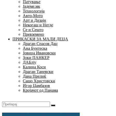
Патување
Јадеме.мк
Технологија
Авто-Мото
Арт и Дизајн
Некогаш и Негде
Се и Сешто
Превземено
ПРИКАСКИ ЗА МАЛИ ДЕЦА
Драган Спасов Дац
Ана Бунтеска
Јовица Ивановски
Зоки ПАНКЕР
ДАБлју
Калина Коси
Драган Таневски
Дана Прелиќ
Сашо Христовски
Игор Џамбазов
Кројачот од Панама