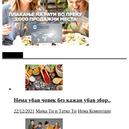
Најново
Нема убав човек без кажан убав збор..
22/12/2021
Мајка Ти и Татко Ти
Нема Коментари