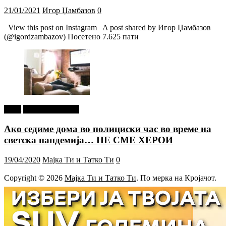
21/01/2021
Игор Џамбазов
0
View this post on Instagram A post shared by Игор Џамбазов
(@igordzambazov) Посетено 7.625 пати
tweet
Г-дин. ЗАКАЧИ
Ако седиме дома во полициски час во време на
светска пандемија… НЕ СМЕ ХЕРОИ
19/04/2020
Мајка Ти и Татко Ти
0
Copyright © 2026
Мајка Ти и Татко Ти
. По мерка на Кројачот.