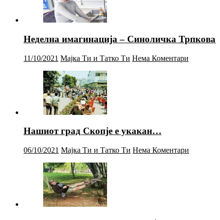
Неделна имагинација – Синоличка Трпкова
11/10/2021
Мајка Ти и Татко Ти
Нема Коментари
Нашиот град Скопје е укакан…
06/10/2021
Мајка Ти и Татко Ти
Нема Коментари