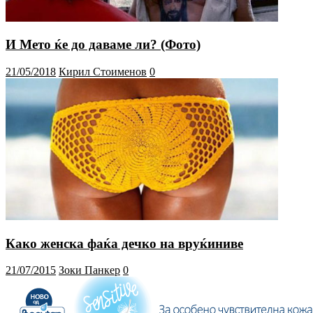
И Мето ќе до даваме ли? (Фото)
21/05/2018
Кирил Стоименов
0
Како женска фаќа дечко на вруќиниве
21/07/2015
Зоки Панкер
0