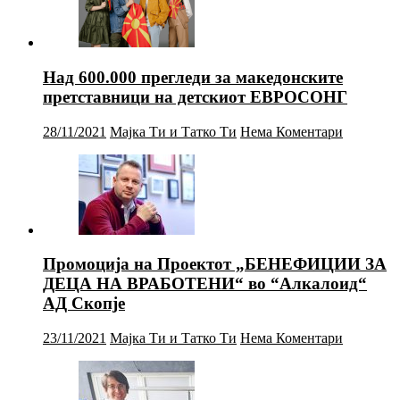
Над 600.000 прегледи за македонските
претставници на детскиот ЕВРОСОНГ
28/11/2021
Мајка Ти и Татко Ти
Нема Коментари
Промоција на Проектот „БЕНЕФИЦИИ ЗА
ДЕЦА НА ВРАБОТЕНИ“ во “Алкалоид“
АД Скопје
23/11/2021
Мајка Ти и Татко Ти
Нема Коментари