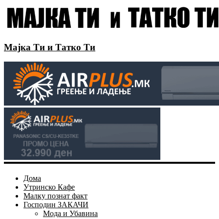
Мајка Ти и Татко Ти
Дома
Утринско Кафе
Малку познат факт
Господин ЗАКАЧИ
Мода и Убавина