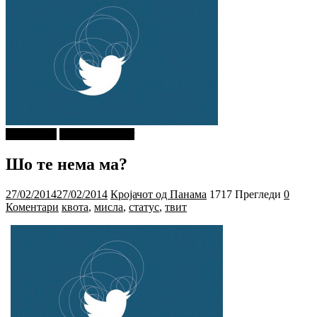
foto i video
najava-za-slajder
Шо те нема ма?
27/02/2014
27/02/2014
Кројачот од Панама
1717 Прегледи
0
Коментари
квота
,
мисла
,
статус
,
твит