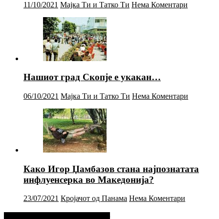
11/10/2021
Мајка Ти и Татко Ти
Нема Коментари
Нашиот град Скопје е укакан…
06/10/2021
Мајка Ти и Татко Ти
Нема Коментари
Како Игор Џамбазов стана најпознатата
инфлуенсерка во Македонија?
23/07/2021
Кројачот од Панама
Нема Коментари
Фејсбук Статус или Твит