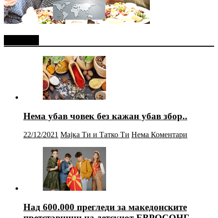
Најново
Нема убав човек без кажан убав збор..
22/12/2021
Мајка Ти и Татко Ти
Нема Коментари
Над 600.000 прегледи за македонските
претставници на детскиот ЕВРОСОНГ