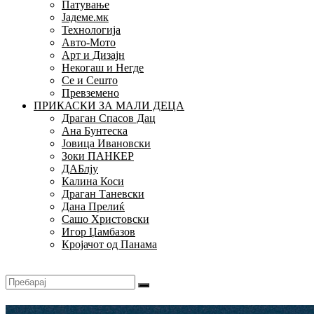
Патување
Јадеме.мк
Технологија
Авто-Мото
Арт и Дизајн
Некогаш и Негде
Се и Сешто
Превземено
ПРИКАСКИ ЗА МАЛИ ДЕЦА
Драган Спасов Дац
Ана Бунтеска
Јовица Ивановски
Зоки ПАНКЕР
ДАБлју
Калина Коси
Драган Таневски
Дана Прелиќ
Сашо Христовски
Игор Џамбазов
Кројачот од Панама