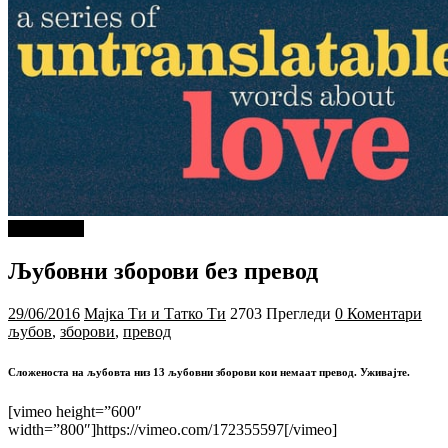
PIXEL.MK
Љубовни зборови без превод
29/06/2016
Мајка Ти и Татко Ти
2703 Прегледи
0 Коментари
љубов
,
зборови
,
превод
Сложеноста на љубовта низ 13 љубовни зборови кои немаат превод. Уживајте.
[vimeo height=”600″
width=”800″]https://vimeo.com/172355597[/vimeo]