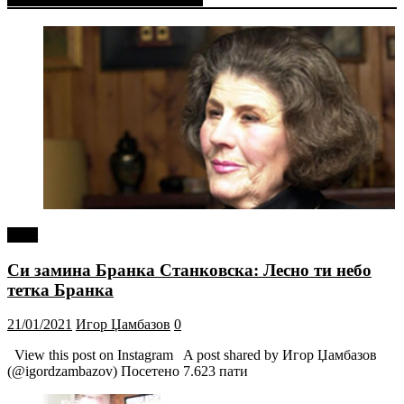
tweet
Си замина Бранка Станковска: Лесно ти небо
тетка Бранка
21/01/2021
Игор Џамбазов
0
View this post on Instagram A post shared by Игор Џамбазов
(@igordzambazov) Посетено 7.623 пати