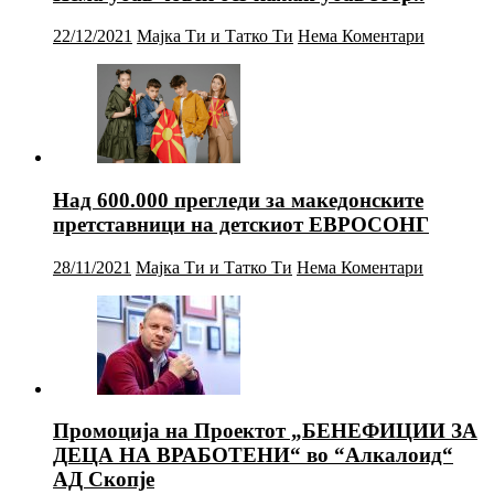
22/12/2021
Мајка Ти и Татко Ти
Нема Коментари
Над 600.000 прегледи за македонските
претставници на детскиот ЕВРОСОНГ
28/11/2021
Мајка Ти и Татко Ти
Нема Коментари
Промоција на Проектот „БЕНЕФИЦИИ ЗА
ДЕЦА НА ВРАБОТЕНИ“ во “Алкалоид“
АД Скопје