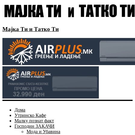
Мајка Ти и Татко Ти
Дома
Утринско Кафе
Малку познат факт
Господин ЗАКАЧИ
Мода и Убавина