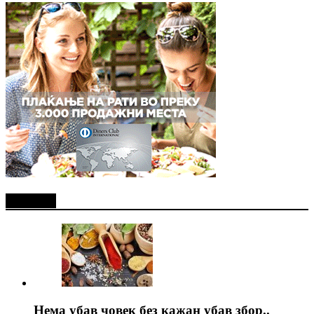
Најново
Нема убав човек без кажан убав збор..