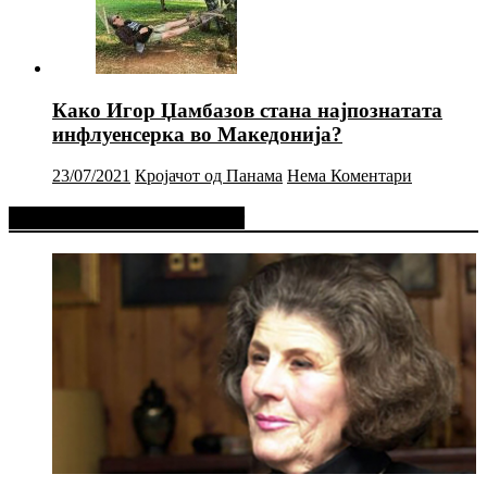
Како Игор Џамбазов стана најпознатата
инфлуенсерка во Македонија?
23/07/2021
Кројачот од Панама
Нема Коментари
Фејсбук Статус или Твит