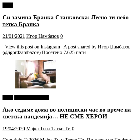
tweet
Си замина Бранка Станковска: Лесно ти небо
тетка Бранка
21/01/2021
Игор Џамбазов
0
View this post on Instagram A post shared by Игор Џамбазов
(@igordzambazov) Посетено 7.625 пати
tweet
Г-дин. ЗАКАЧИ
Ако седиме дома во полициски час во време на
светска пандемија… НЕ СМЕ ХЕРОИ
19/04/2020
Мајка Ти и Татко Ти
0
Copyright © 2026
Мајка Ти и Татко Ти
. По мерка на Кројачот.