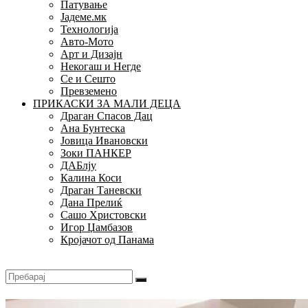
Патување
Јадеме.мк
Технологија
Авто-Мото
Арт и Дизајн
Некогаш и Негде
Се и Сешто
Превземено
ПРИКАСКИ ЗА МАЛИ ДЕЦА
Драган Спасов Дац
Ана Бунтеска
Јовица Ивановски
Зоки ПАНКЕР
ДАБлју
Калина Коси
Драган Таневски
Дана Прелиќ
Сашо Христовски
Игор Џамбазов
Кројачот од Панама