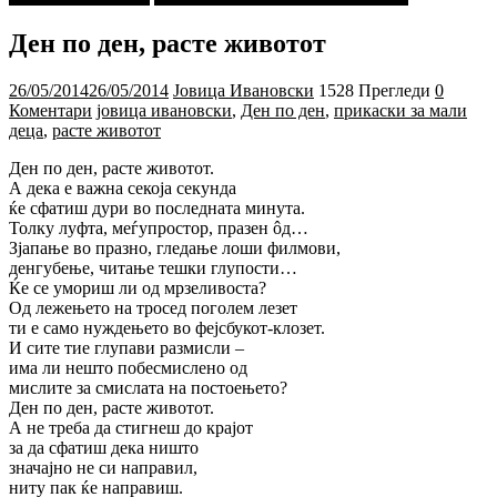
Ден по ден, расте животот
26/05/2014
26/05/2014
Јовица Ивановски
1528 Прегледи
0
Коментари
јовица ивановски
,
Ден по ден
,
прикаски за мали
деца
,
расте животот
Ден по ден, расте животот.
А дека е важна секоја секунда
ќе сфатиш дури во последната минута.
Толку луфта, меѓупростор, празен ôд…
Зјапање во празно, гледање лоши филмови,
денгубење, читање тешки глупости…
Ќе се умориш ли од мрзеливоста?
Од лежењето на тросед поголем лезет
ти е само нуждењето во фејсбукот-клозет.
И сите тие глупави размисли –
има ли нешто побесмислено од
мислите за смислата на постоењето?
Ден по ден, расте животот.
А не треба да стигнеш до крајот
за да сфатиш дека ништо
значајно не си направил,
ниту пак ќе направиш.