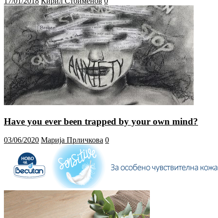
17/01/2018
Кирил Стоименов
0
Have you ever been trapped by your own mind?
03/06/2020
Марија Прличкова
0