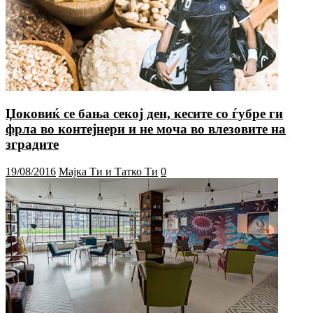
Џоковиќ се бања секој ден, кесите со ѓубре ги
фрла во контејнери и не моча во влезовите на
зградите
19/08/2016
Мајка Ти и Татко Ти
0