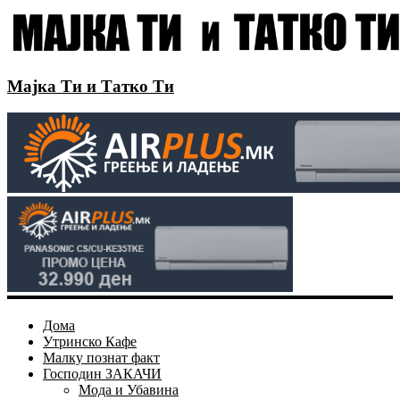
Мајка Ти и Татко Ти
Дома
Утринско Кафе
Малку познат факт
Господин ЗАКАЧИ
Мода и Убавина