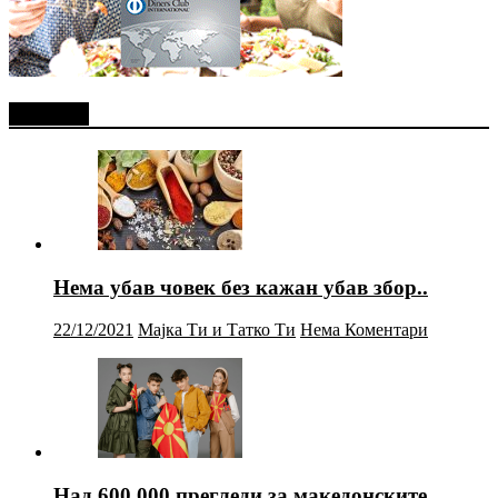
Најново
Нема убав човек без кажан убав збор..
22/12/2021
Мајка Ти и Татко Ти
Нема Коментари
Над 600.000 прегледи за македонските