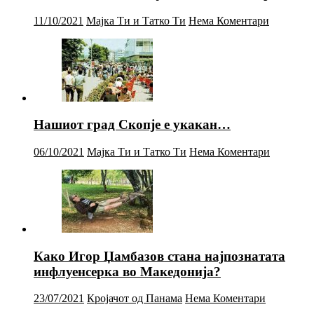
11/10/2021
Мајка Ти и Татко Ти
Нема Коментари
Нашиот град Скопје е укакан…
06/10/2021
Мајка Ти и Татко Ти
Нема Коментари
Како Игор Џамбазов стана најпознатата
инфлуенсерка во Македонија?
23/07/2021
Кројачот од Панама
Нема Коментари