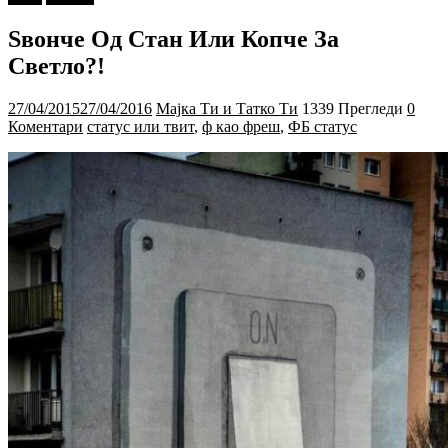
Sвонче Од Стан Или Копче За
Светло?!
27/04/2015
27/04/2016
Мајка Ти и Татко Ти
1339 Прегледи
0
Коментари
статус или твит
,
ф као фреш
,
ФБ статус