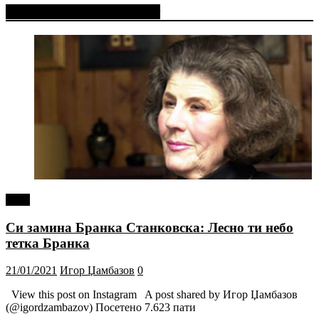
Фејсбук Статус или Твит
tweet
Си замина Бранка Станковска: Лесно ти небо
тетка Бранка
21/01/2021
Игор Џамбазов
0
View this post on Instagram A post shared by Игор Џамбазов
(@igordzambazov) Посетено 7.623 пати