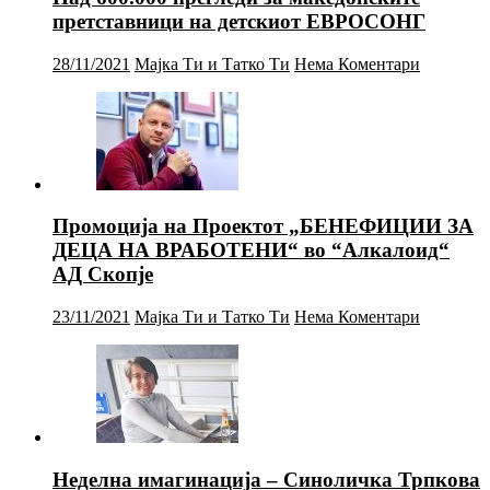
претставници на детскиот ЕВРОСОНГ
28/11/2021
Мајка Ти и Татко Ти
Нема Коментари
Промоција на Проектот „БЕНЕФИЦИИ ЗА
ДЕЦА НА ВРАБОТЕНИ“ во “Алкалоид“
АД Скопје
23/11/2021
Мајка Ти и Татко Ти
Нема Коментари
Неделна имагинација – Синоличка Трпкова