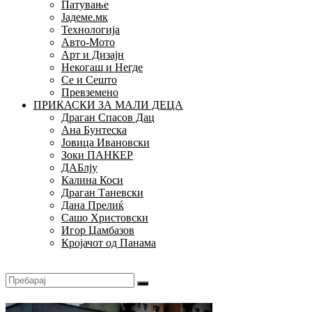
Патување
Јадеме.мк
Технологија
Авто-Мото
Арт и Дизајн
Некогаш и Негде
Се и Сешто
Превземено
ПРИКАСКИ ЗА МАЛИ ДЕЦА
Драган Спасов Дац
Ана Бунтеска
Јовица Ивановски
Зоки ПАНКЕР
ДАБлју
Калина Коси
Драган Таневски
Дана Прелиќ
Сашо Христовски
Игор Џамбазов
Кројачот од Панама