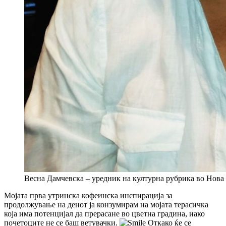
Весна Дамчевска – уредник на културна рубрика во Нова
Мојата прва утринска кофеинска инспирација за
продолжување на денот ја конзумирам на мојата терасичка
која има потенцијал да прерасане во цветна градина, иако
почетоците не се баш ветувачки.
Откако ќе се