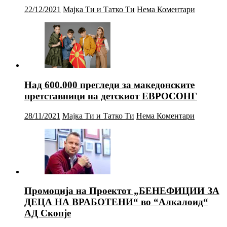
22/12/2021
Мајка Ти и Татко Ти
Нема Коментари
Над 600.000 прегледи за македонските
претставници на детскиот ЕВРОСОНГ
28/11/2021
Мајка Ти и Татко Ти
Нема Коментари
Промоција на Проектот „БЕНЕФИЦИИ ЗА
ДЕЦА НА ВРАБОТЕНИ“ во “Алкалоид“
АД Скопје