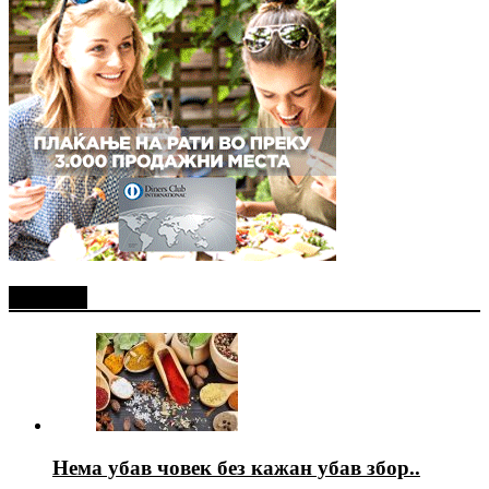
Најново
Нема убав човек без кажан убав збор..