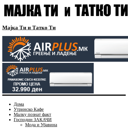
Мајка Ти и Татко Ти
Дома
Утринско Кафе
Малку познат факт
Господин ЗАКАЧИ
Мода и Убавина