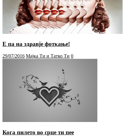
Е па на здρавје фотκање!
29/07/2016
Мајка Ти и Татко Ти
0
Кога пилето во срце ти пее