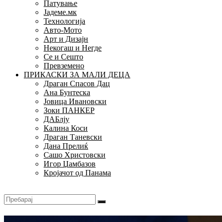
Патување
Јадеме.мк
Технологија
Авто-Мото
Арт и Дизајн
Некогаш и Негде
Се и Сешто
Превземено
ПРИКАСКИ ЗА МАЛИ ДЕЦА
Драган Спасов Дац
Ана Бунтеска
Јовица Ивановски
Зоки ПАНКЕР
ДАБлју
Калина Коси
Драган Таневски
Дана Прелиќ
Сашо Христовски
Игор Џамбазов
Кројачот од Панама