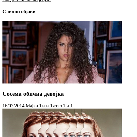
Слични објави
Сосема обична девојка
16/07/2014
Мајка Ти и Татко Ти
1