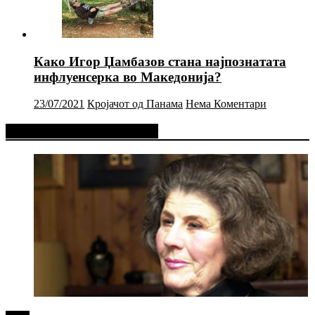
Како Игор Џамбазов стана најпознатата
инфлуенсерка во Македонија?
23/07/2021
Кројачот од Панама
Нема Коментари
Фејсбук Статус или Твит