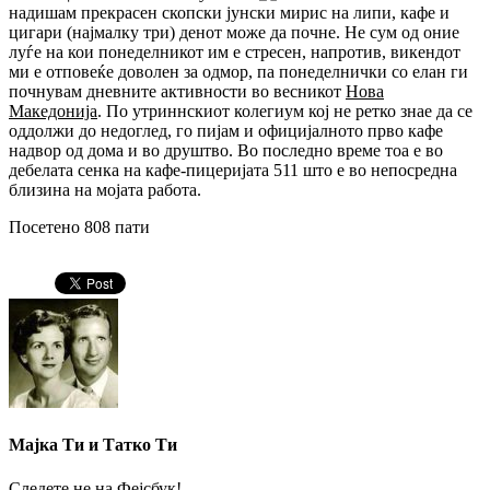
надишам прекрасен скопски јунски мирис на липи, кафе и
цигари (најмалку три) денот може да почне. Не сум од оние
луѓе на кои понеделникот им е стресен, напротив, викендот
ми е отповеќе доволен за одмор, па понеделнички со елан ги
почнувам дневните активности во весникот
Нова
Македонија
. По утриннскиот колегиум кој не ретко знае да се
оддолжи до недоглед, го пијам и официјалното прво кафе
надвор од дома и во друштво. Во последно време тоа е во
дебелата сенка на кафе-пицеријата 511 што е во непосредна
близина на мојата работа.
Посетено 808 пати
Мајка Ти и Татко Ти
Следете не на Фејсбук!