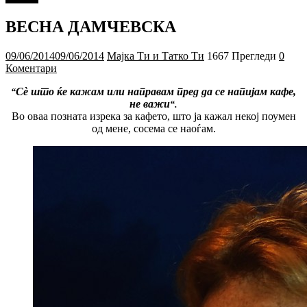
ВЕСНА ДАМЧЕВСКА
09/06/2014
09/06/2014
Мајка Ти и Татко Ти
1667 Прегледи
0
Коментари
Сè што ќе кажам или направам пред да се напијам кафе,
“
не важи
“.
Во оваа позната изрека за кафето, што ја кажал некој поумен
од мене, сосема се наоѓам.