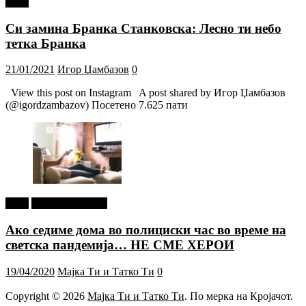
tweet
Си замина Бранка Станковска: Лесно ти небо
тетка Бранка
21/01/2021
Игор Џамбазов
0
View this post on Instagram A post shared by Игор Џамбазов
(@igordzambazov) Посетено 7.625 пати
tweet
Г-дин. ЗАКАЧИ
Ако седиме дома во полициски час во време на
светска пандемија… НЕ СМЕ ХЕРОИ
19/04/2020
Мајка Ти и Татко Ти
0
Copyright © 2026
Мајка Ти и Татко Ти
. По мерка на Кројачот.