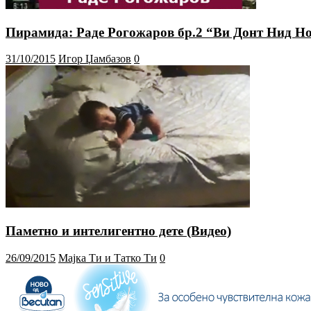
Пирамида: Раде Рогожаров бр.2 “Ви Донт Нид Н
31/10/2015
Игор Џамбазов
0
Паметно и интелигентно дете (Видео)
26/09/2015
Мајка Ти и Татко Ти
0