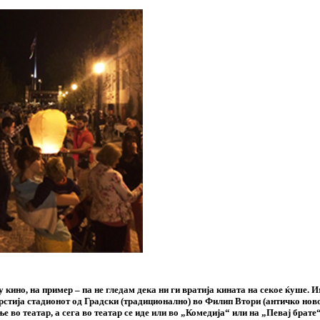
кино, на пример – па не гледам дека ни ги вратија кината на секое ќуше. И
екрстија стадионот од Градски (традиционално) во Филип Втори (античко но
 во театар, а сега во театар се иде или во „Комедија“ или на „Певај брате