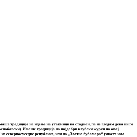
маше традиција на идење на утакмици на стадион, па не гледам дека ни го
воснобовски). Имаше традиција на најдобри клубски журки на овој
“ из северносуседне републике, или на „Златна бубамара“ (знаете има