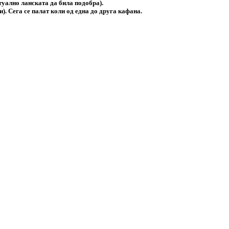
нтуално ланската да била подобра).
. Сега се палат коли од една до друга кафана.