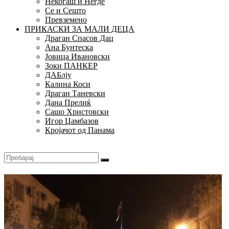
Некогаш и Негде
Се и Сешто
Превземено
ПРИКАСКИ ЗА МАЛИ ДЕЦА
Драган Спасов Дац
Ана Бунтеска
Јовица Ивановски
Зоки ПАНКЕР
ДАБлју
Калина Коси
Драган Таневски
Дана Прелиќ
Сашо Христовски
Игор Џамбазов
Кројачот од Панама