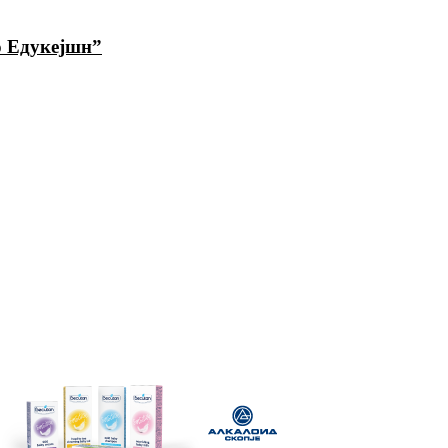
о Едукејшн”