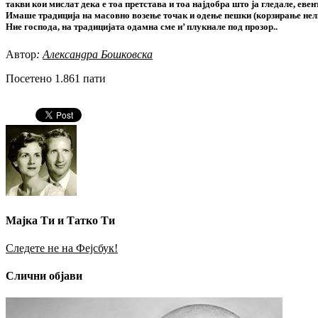
такви кои мислат дека е тоа претстава и тоа најдобра што ја гледале, еве
Имаше традиција на масовно возење точак и одење пешки (корзирање нели)
Ние господа, на традицијата одамна сме и’ плукнале под прозор..
Автор
:
Александра Бошковска
Посетено 1.861 пати
Мајка Ти и Татко Ти
Следете не на Фејсбук!
Слични објави