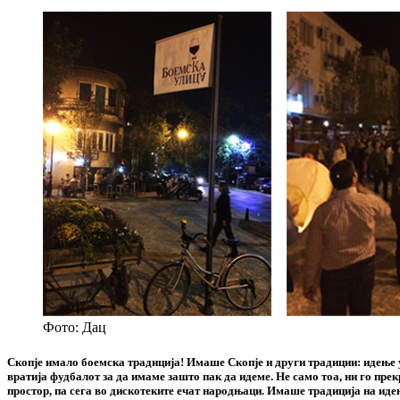
Фото: Дац
Скопје имало боемска традиција! Имаше Скопје и други традиции: идење у 
вратија фудбалот за да имаме зашто пак да идеме. Не само тоа, ни го пр
простор, па сега во дискотеките ечат народњаци. Имаше традиција на идење