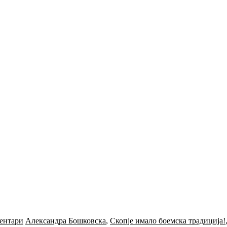
ентари
Александра Бошковска
,
Скопје имало боемска традиција!