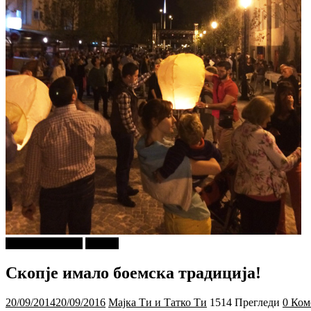
Г-дин. ЗАКАЧИ
Објави
Скопје имало боемска традиција!
20/09/2014
20/09/2016
Мајка Ти и Татко Ти
1514 Прегледи
0 Ком