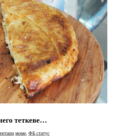
 него теткеве…
ентари
моме
,
ФБ статус