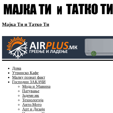
Мајка Ти и Татко Ти
Дома
Утринско Кафе
Малку познат факт
Господин ЗАКАЧИ
Мода и Убавина
Патување
Јадеме.мк
Технологија
Авто-Мото
Арт и Дизајн