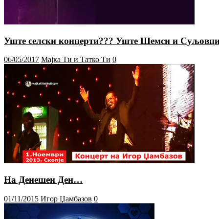
Уште селски концерти??? Уште Шемси и Суљовц
06/05/2017
Мајка Ти и Татко Ти
0
На Денешен Ден…
01/11/2015
Игор Џамбазов
0