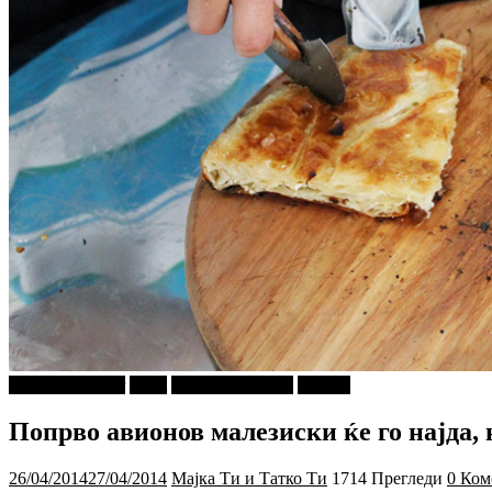
najava-za-slajder
tweet
Г-дин. ЗАКАЧИ
Објави
Попрво авионов малезиски ќе го најда,
26/04/2014
27/04/2014
Мајка Ти и Татко Ти
1714 Прегледи
0 Ком