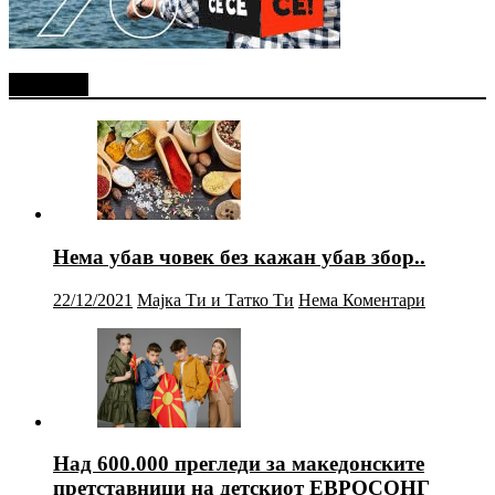
Најново
Нема убав човек без кажан убав збор..
22/12/2021
Мајка Ти и Татко Ти
Нема Коментари
Над 600.000 прегледи за македонските
претставници на детскиот ЕВРОСОНГ