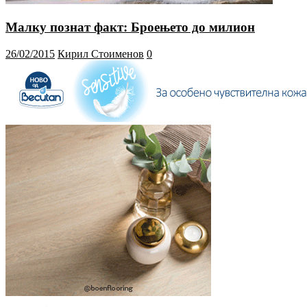
Малку познат факт: Броењето до милион
26/02/2015
Кирил Стоименов
0