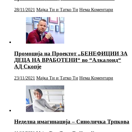
28/11/2021
Мајка Ти и Татко Ти
Нема Коментари
Промоција на Проектот „БЕНЕФИЦИИ ЗА
ДЕЦА НА ВРАБОТЕНИ“ во “Алкалоид“
АД Скопје
23/11/2021
Мајка Ти и Татко Ти
Нема Коментари
Неделна имагинација – Синоличка Трпкова