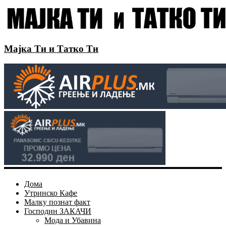
Мајка Ти и Татко Ти
Дома
Утринско Кафе
Малку познат факт
Господин ЗАКАЧИ
Мода и Убавина