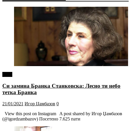
tweet
Си замина Бранка Станковска: Лесно ти небо
тетка Бранка
21/01/2021
Игор Џамбазов
0
View this post on Instagram A post shared by Игор Џамбазов
(@igordzambazov) Посетено 7.625 пати