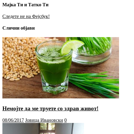
Мајка Ти и Татко Ти
Следете не на Фејсбук!
Слични објави
Немојте да ме труете со здрав живот!
08/06/2017
Јовица Ивановски
0