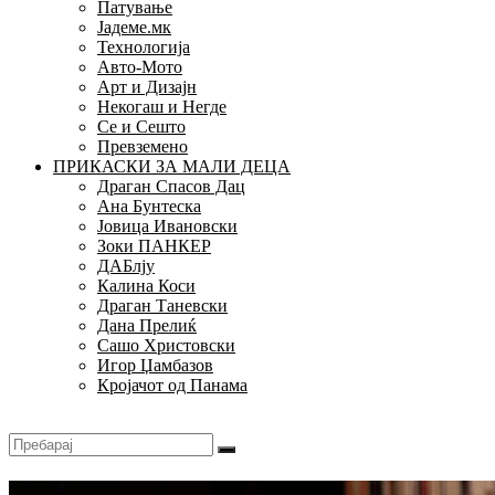
Патување
Јадеме.мк
Технологија
Авто-Мото
Арт и Дизајн
Некогаш и Негде
Се и Сешто
Превземено
ПРИКАСКИ ЗА МАЛИ ДЕЦА
Драган Спасов Дац
Ана Бунтеска
Јовица Ивановски
Зоки ПАНКЕР
ДАБлју
Калина Коси
Драган Таневски
Дана Прелиќ
Сашо Христовски
Игор Џамбазов
Кројачот од Панама