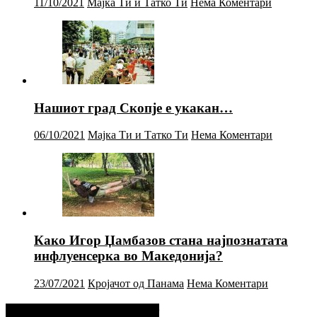
11/10/2021
Мајка Ти и Татко Ти
Нема Коментари
Нашиот град Скопје е укакан…
06/10/2021
Мајка Ти и Татко Ти
Нема Коментари
Како Игор Џамбазов стана најпознатата
инфлуенсерка во Македонија?
23/07/2021
Кројачот од Панама
Нема Коментари
Фејсбук Статус или Твит