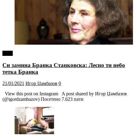
tweet
Си замина Бранка Станковска: Лесно ти небо
тетка Бранка
21/01/2021
Игор Џамбазов
0
View this post on Instagram A post shared by Игор Џамбазов
(@igordzambazov) Посетено 7.623 пати