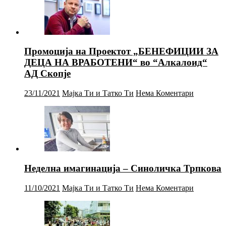
Промоција на Проектот „БЕНЕФИЦИИ ЗА
ДЕЦА НА ВРАБОТЕНИ“ во “Алкалоид“
АД Скопје
23/11/2021
Мајка Ти и Татко Ти
Нема Коментари
Неделна имагинација – Синоличка Трпкова
11/10/2021
Мајка Ти и Татко Ти
Нема Коментари