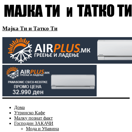
Мајка Ти и Татко Ти
Дома
Утринско Кафе
Малку познат факт
Господин ЗАКАЧИ
Мода и Убавина