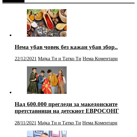
Нема убав човек без кажан убав збор..
22/12/2021
Мајка Ти и Татко Ти
Нема Коментари
Над 600.000 прегледи за македонските
претставници на детскиот ЕВРОСОНГ
28/11/2021
Мајка Ти и Татко Ти
Нема Коментари