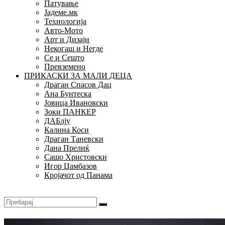
Патување
Јадеме.мк
Технологија
Авто-Мото
Арт и Дизајн
Некогаш и Негде
Се и Сешто
Превземено
ПРИКАСКИ ЗА МАЛИ ДЕЦА
Драган Спасов Дац
Ана Бунтеска
Јовица Ивановски
Зоки ПАНКЕР
ДАБлју
Калина Коси
Драган Таневски
Дана Прелиќ
Сашо Христовски
Игор Џамбазов
Кројачот од Панама