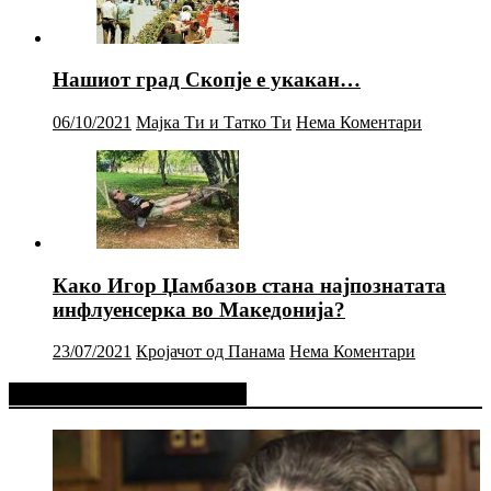
Нашиот град Скопје е укакан…
06/10/2021
Мајка Ти и Татко Ти
Нема Коментари
Како Игор Џамбазов стана најпознатата
инфлуенсерка во Македонија?
23/07/2021
Кројачот од Панама
Нема Коментари
Фејсбук Статус или Твит