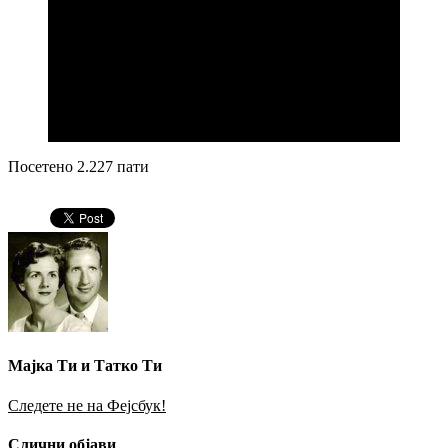
се омилени. Пијам кафе дома пред да ми започне
денот, потоа пред проба во театар, па на проба во
театар, па пред снимање во студио, па во текот на
сниманјето, па дома…
Но пијам и многу вода и витамини бидејќи знам
дека сепак кафето не е еден од најздравите
напитоци ….хахаххааааааааааххаа….
Посетено 2.227 пати
Мајка Ти и Татко Ти
Следете не на Фејсбук!
Слични објави