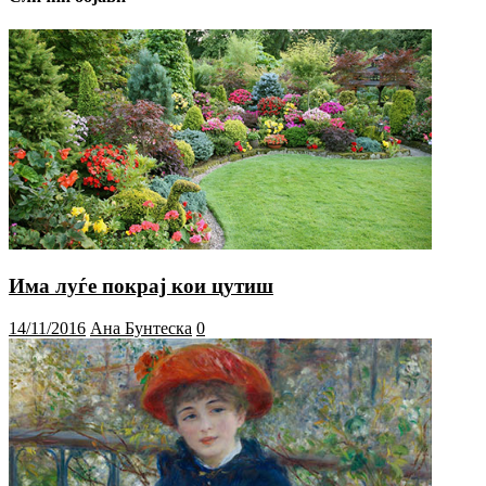
Има луѓе покрај кои цутиш
14/11/2016
Ана Бунтеска
0