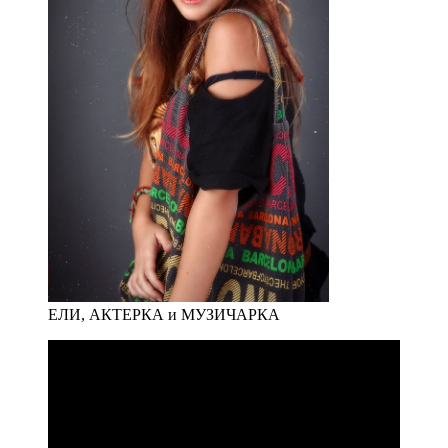
ЕЛИ, АКТЕРКА и МУЗИЧАРКА
Јас сум голем обожавател на кафе. Денот ми е
динмичен и долг, исполнет со многу
професионални и приватни обврски и затоа
мислам дека коефеинот му е потребен на мојот
организам. Единствено кафе кое неможам да го
консумирам е Еспресо, додека Нес и турското ми