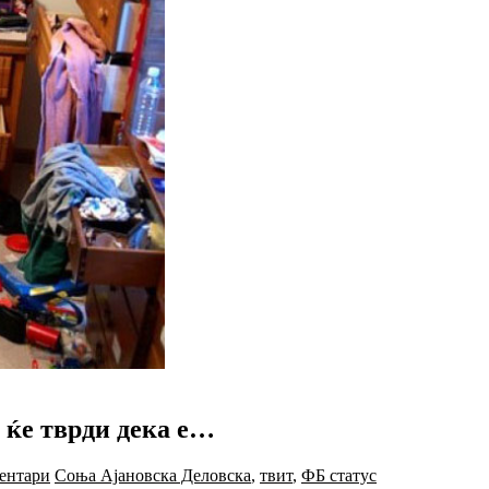
к ќе тврди дека е…
ентари
Соња Ајановска Деловска
,
твит
,
ФБ статус