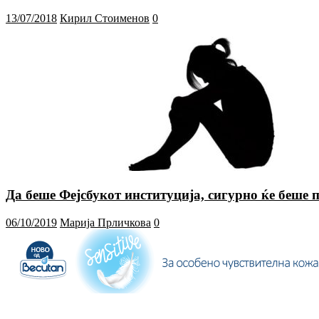
13/07/2018
Кирил Стоименов
0
Да беше Фејсбукот институција, сигурно ќе беше п
06/10/2019
Марија Прличкова
0