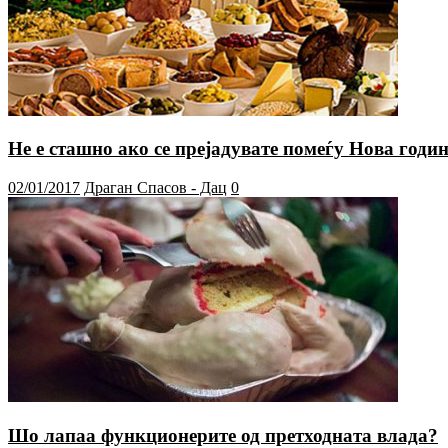
Не е сташно ако се прејадувате помеѓу Нова годи
02/01/2017
Драган Спасов - Дац
0
Шо лапаа функционерите од претходната влада?