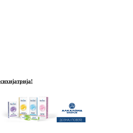
сихијатрија!