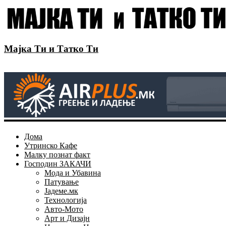
Мајка Ти и Татко Ти
Дома
Утринско Кафе
Малку познат факт
Господин ЗАКАЧИ
Мода и Убавина
Патување
Јадеме.мк
Технологија
Авто-Мото
Арт и Дизајн