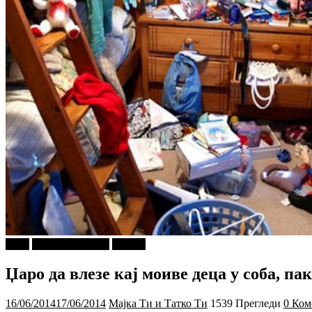
tweet
Г-дин. ЗАКАЧИ
Објави
Џаро да влезе кај моиве деца у соба, па
16/06/2014
17/06/2014
Мајка Ти и Татко Ти
1539 Прегледи
0 Ком