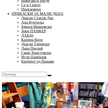
Некогаш и Негде
Се и Сешто
Превземено
ПРИКАСКИ ЗА МАЛИ ДЕЦА
Драган Спасов Дац
Ана Бунтеска
Јовица Ивановски
Зоки ПАНКЕР
ДАБлју
Калина Коси
Драган Таневски
Дана Прелиќ
Сашо Христовски
Игор Џамбазов
Кројачот од Панама