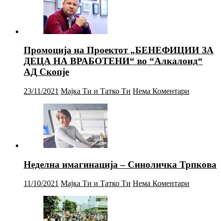
Промоција на Проектот „БЕНЕФИЦИИ ЗА
ДЕЦА НА ВРАБОТЕНИ“ во “Алкалоид“
АД Скопје
23/11/2021
Мајка Ти и Татко Ти
Нема Коментари
Неделна имагинација – Синоличка Трпкова
11/10/2021
Мајка Ти и Татко Ти
Нема Коментари