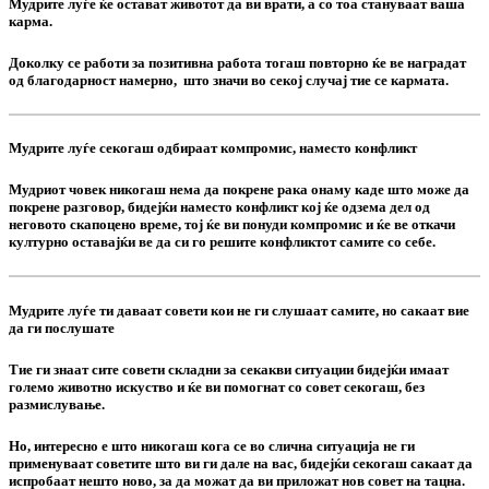
Мудрите луѓе ќе остават животот да ви врати, а со тоа стануваат ваша
карма.
Доколку се работи за позитивна работа тогаш повторно ќе ве наградат
од благодарност намерно, што значи во секој случај тие се кармата.
Мудрите луѓе секогаш одбираат компромис, наместо конфликт
Мудриот човек никогаш нема да покрене рака онаму каде што може да
покрене разговор, бидејќи наместо конфликт кој ќе одзема дел од
неговото скапоцено време, тој ќе ви понуди компромис и ќе ве откачи
културно оставајќи ве да си го решите конфликтот самите со себе.
Мудрите луѓе ти даваат совети кои не ги слушаат самите, но сакаат вие
да ги послушате
Тие ги знаат сите совети складни за секакви ситуации бидејќи имаат
големо животно искуство и ќе ви помогнат со совет секогаш, без
размислување.
Но, интересно е што никогаш кога се во слична ситуација не ги
применуваат советите што ви ги дале на вас, бидејќи секогаш сакаат да
испробаат нешто ново, за да можат да ви приложат нов совет на тацна.