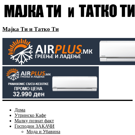
Мајка Ти и Татко Ти
Дома
Утринско Кафе
Малку познат факт
Господин ЗАКАЧИ
Мода и Убавина