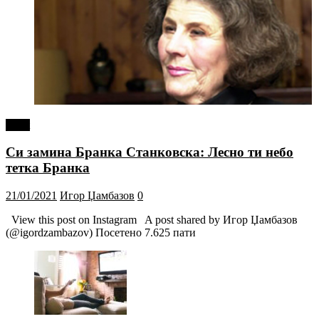
tweet
Си замина Бранка Станковска: Лесно ти небо
тетка Бранка
21/01/2021
Игор Џамбазов
0
View this post on Instagram A post shared by Игор Џамбазов
(@igordzambazov) Посетено 7.625 пати