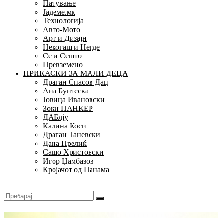
Патување
Јадеме.мк
Технологија
Авто-Мото
Арт и Дизајн
Некогаш и Негде
Се и Сешто
Превземено
ПРИКАСКИ ЗА МАЛИ ДЕЦА
Драган Спасов Дац
Ана Бунтеска
Јовица Ивановски
Зоки ПАНКЕР
ДАБлју
Калина Коси
Драган Таневски
Дана Прелиќ
Сашо Христовски
Игор Џамбазов
Кројачот од Панама