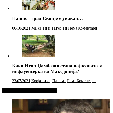
Нашиот град Скопје е укакан…
06/10/2021
Мајка Ти и Татко Ти
Нема Коментари
Како Игор Џамбазов стана најпознатата
инфлуенсерка во Македонија?
23/07/2021
Кројачот од Панама
Нема Коментари
Фејсбук Статус или Твит