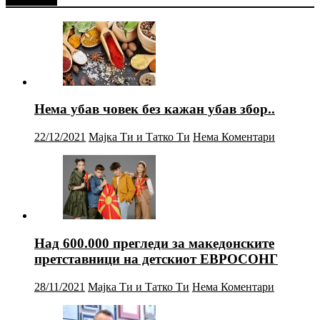
Нема убав човек без кажан убав збор..
22/12/2021
Мајка Ти и Татко Ти
Нема Коментари
Над 600.000 прегледи за македонските
претставници на детскиот ЕВРОСОНГ
28/11/2021
Мајка Ти и Татко Ти
Нема Коментари