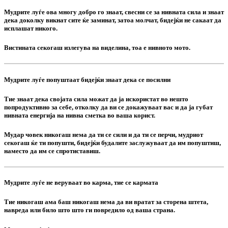
Мудрите луѓе ова многу добро го знаат, свесни се за нивната сила и знаат
дека доколку викнат сите ќе заминат, затоа молчат, бидејќи не сакаат да
исплашат никого.
Вистината секогаш излегува на виделина, тоа е нивното мото.
Мудрите луѓе попуштаат бидејќи знаат дека се посилни
Тие знаат дека својата сила можат да ја искористат во нешто
попродуктивно за себе, отколку да ви се докажуваат вас и да ја губат
нивната енергија на нивна сметка во ваша корист.
Мудар човек никогаш нема да ти се сили и да ти се перчи, мудриот
секогаш ќе ти попушти, бидејќи будалите заслужуваат да им попуштиш,
наместо да им се спротиставиш.
Мудрите луѓе не веруваат во карма, тие се кармата
Тие никогаш ама баш никогаш нема да ви вратат за сторена штета,
навреда или било што што ги повредило од ваша страна.