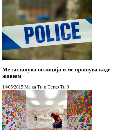
Ме застанува полиција и ме прашува каде
живеам
14/05/2015
Мајка Ти и Татко Ти
0