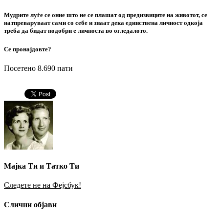
Мудрите луѓе се оние што не се плашат од предизвиците на животот, се
натпреваруваат сами со себе и знаат дека единствена личност одкоја
треба да бидат подобри е личноста во огледалото.
Се пронајдовте?
Посетено 8.690 пати
Мајка Ти и Татко Ти
Следете не на Фејсбук!
Слични објави