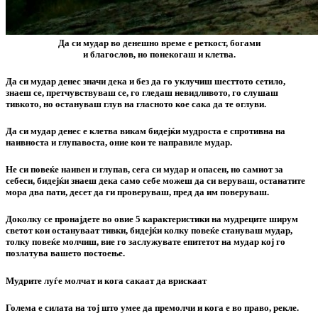
Да си мудар во денешно време е реткост, богами
и благослов, но понекогаш и клетва.
Да си мудар денес значи дека и без да го уклучиш шесттото сетило,
знаеш се, претчувствуваш се, го гледаш невидливото, го слушаш
тивкото, но остануваш глув на гласното кое сака да те оглуви.
Да си мудар денес е клетва викам бидејќи мудроста е спротивна на
наивноста и глупавоста, оние кои те направиле мудар.
Не си повеќе наивен и глупав, сега си мудар и опасен, но самиот за
себеси, бидејќи знаеш дека само себе можеш да си веруваш, останатите
мора два пати, десет да ги проверуваш, пред да им поверуваш.
Доколку се пронајдете во овие
5 карактеристики на мудреците
ширум
светот кои остануваат тивки, бидејќи колку повеќе стануваш мудар,
толку повеќе молчиш, вие го заслужувате епитетот на мудар кој го
позлатува вашето постоење.
Мудрите луѓе молчат и кога сакаат да врискаат
Голема е силата на тој што умее да премолчи и кога е во право, рекле.