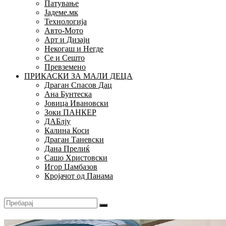
Патување
Јадеме.мк
Технологија
Авто-Мото
Арт и Дизајн
Некогаш и Негде
Се и Сешто
Превземено
ПРИКАСКИ ЗА МАЛИ ДЕЦА
Драган Спасов Дац
Ана Бунтеска
Јовица Ивановски
Зоки ПАНКЕР
ДАБлју
Калина Коси
Драган Таневски
Дана Прелиќ
Сашо Христовски
Игор Џамбазов
Кројачот од Панама