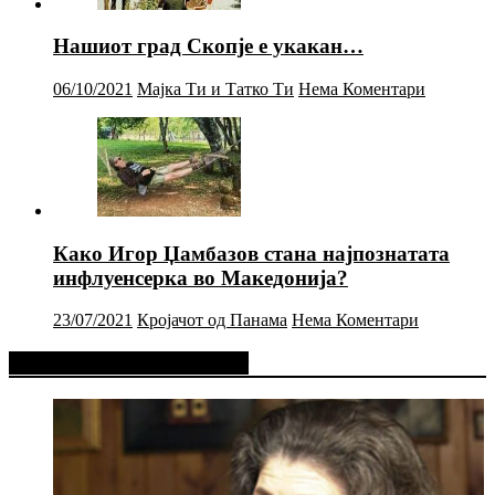
Нашиот град Скопје е укакан…
06/10/2021
Мајка Ти и Татко Ти
Нема Коментари
Како Игор Џамбазов стана најпознатата
инфлуенсерка во Македонија?
23/07/2021
Кројачот од Панама
Нема Коментари
Фејсбук Статус или Твит