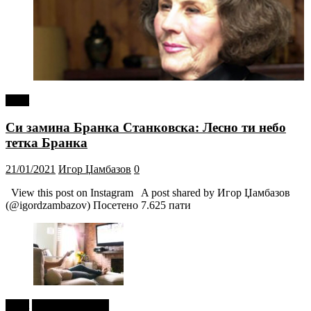
tweet
Си замина Бранка Станковска: Лесно ти небо
тетка Бранка
21/01/2021
Игор Џамбазов
0
View this post on Instagram A post shared by Игор Џамбазов
(@igordzambazov) Посетено 7.625 пати
tweet
Г-дин. ЗАКАЧИ