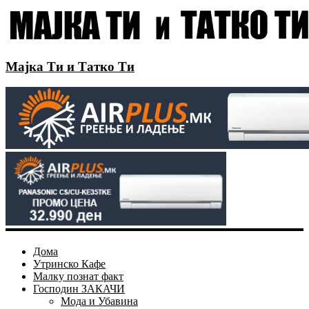
Мајка Ти и Татко Ти
Дома
Утринско Кафе
Малку познат факт
Господин ЗАКАЧИ
Мода и Убавина