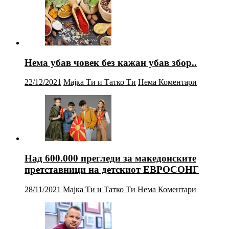
Нема убав човек без кажан убав збор..
22/12/2021
Мајка Ти и Татко Ти
Нема Коментари
Над 600.000 прегледи за македонските
претставници на детскиот ЕВРОСОНГ
28/11/2021
Мајка Ти и Татко Ти
Нема Коментари