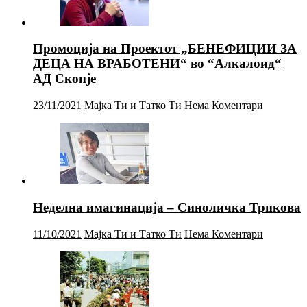
Промоција на Проектот „БЕНЕФИЦИИ ЗА
ДЕЦА НА ВРАБОТЕНИ“ во “Алкалоид“
АД Скопје
23/11/2021
Мајка Ти и Татко Ти
Нема Коментари
Неделна имагинација – Синоличка Трпкова
11/10/2021
Мајка Ти и Татко Ти
Нема Коментари