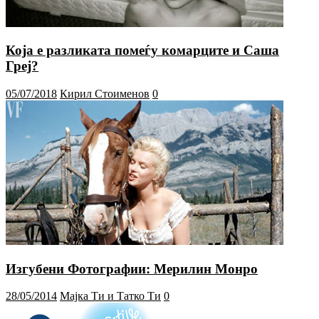
Која е разликата помеѓу комарците и Саша
Греј?
05/07/2018
Кирил Стоименов
0
Изгубени Фотографии: Мерилин Монро
28/05/2014
Мајка Ти и Татко Ти
0