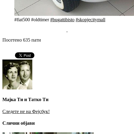
#fiat500 #oldtimer
#bugattibisto
#skopjecitymall
Посетено 635 пати
Мајка Ти и Татко Ти
Следете не на Фејсбук!
Слични објави