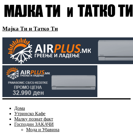
Мајка Ти и Татко Ти
Дома
Утринско Кафе
Малку познат факт
Господин ЗАКАЧИ
Мода и Убавина