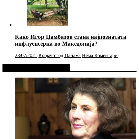
Како Игор Џамбазов стана најпознатата
инфлуенсерка во Македонија?
23/07/2021
Кројачот од Панама
Нема Коментари
Фејсбук Статус или Твит