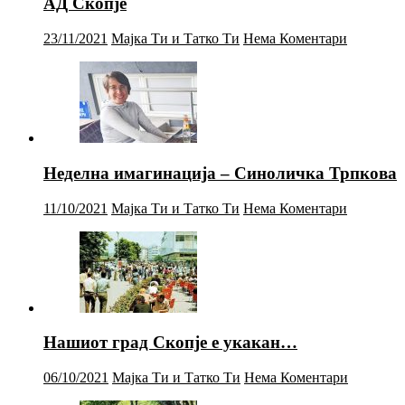
АД Скопје
23/11/2021
Мајка Ти и Татко Ти
Нема Коментари
Неделна имагинација – Синоличка Трпкова
11/10/2021
Мајка Ти и Татко Ти
Нема Коментари
Нашиот град Скопје е укакан…
06/10/2021
Мајка Ти и Татко Ти
Нема Коментари