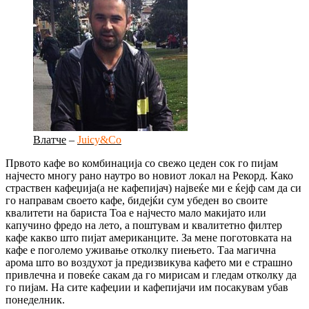
Влатче
–
Juicy&Co
Првото кафе во комбинација со свежо цеден сок го пијам
најчесто многу рано наутро во новиот локал на Рекорд. Како
страствен кафеџија(а не кафепијач) највеќе ми е ќејф сам да си
го направам своето кафе, бидејќи сум убеден во своите
квалитети на бариста Тоа е најчесто мало макијато или
капучино фредо на лето, а поштувам и квалитетно филтер
кафе какво што пијат американците. За мене поготовката на
кафе е поголемо уживање отколку пиењето. Таа магична
арома што во воздухот ја предизвикува кафето ми е страшно
привлечна и повеќе сакам да го мирисам и гледам отколку да
го пијам. На сите кафеџии и кафепијачи им посакувам убав
понеделник.