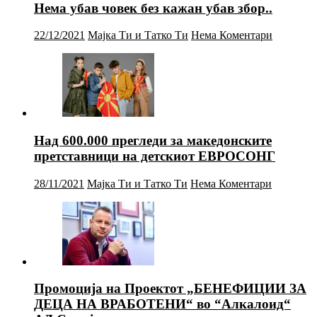
Нема убав човек без кажан убав збор..
22/12/2021
Мајка Ти и Татко Ти
Нема Коментари
Над 600.000 прегледи за македонските
претставници на детскиот ЕВРОСОНГ
28/11/2021
Мајка Ти и Татко Ти
Нема Коментари
Промоција на Проектот „БЕНЕФИЦИИ ЗА
ДЕЦА НА ВРАБОТЕНИ“ во “Алкалоид“