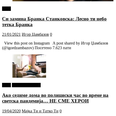
tweet
Си замина Бранка Станковска: Лесно ти небо
тетка Бранка
21/01/2021
Игор Џамбазов
0
View this post on Instagram A post shared by Игор Џамбазов
(@igordzambazov) Посетено 7.623 пати
tweet
Г-дин. ЗАКАЧИ
Ако седиме дома во полициски час во време на
светска пандемија… НЕ СМЕ ХЕРОИ
19/04/2020
Мајка Ти и Татко Ти
0