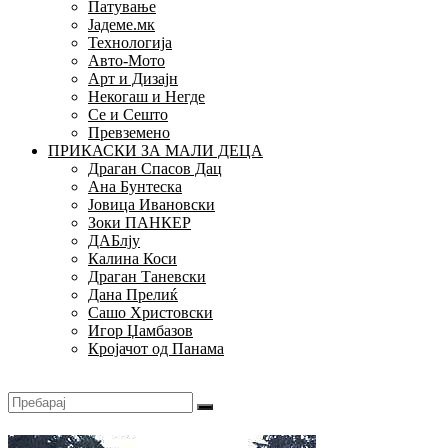
Патување
Јадеме.мк
Технологија
Авто-Мото
Арт и Дизајн
Некогаш и Негде
Се и Сешто
Превземено
ПРИКАСКИ ЗА МАЛИ ДЕЦА
Драган Спасов Дац
Ана Бунтеска
Јовица Ивановски
Зоки ПАНКЕР
ДАБлју
Калина Коси
Драган Таневски
Дана Прелиќ
Сашо Христовски
Игор Џамбазов
Кројачот од Панама