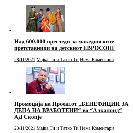
Над 600.000 прегледи за македонските
претставници на детскиот ЕВРОСОНГ
28/11/2021
Мајка Ти и Татко Ти
Нема Коментари
Промоција на Проектот „БЕНЕФИЦИИ ЗА
ДЕЦА НА ВРАБОТЕНИ“ во “Алкалоид“
АД Скопје
23/11/2021
Мајка Ти и Татко Ти
Нема Коментари