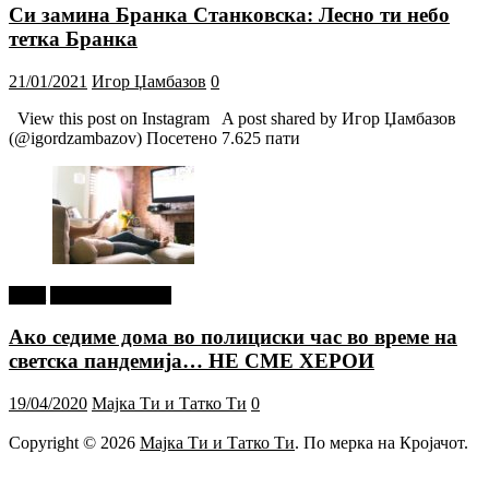
Си замина Бранка Станковска: Лесно ти небо
тетка Бранка
21/01/2021
Игор Џамбазов
0
View this post on Instagram A post shared by Игор Џамбазов
(@igordzambazov) Посетено 7.625 пати
tweet
Г-дин. ЗАКАЧИ
Ако седиме дома во полициски час во време на
светска пандемија… НЕ СМЕ ХЕРОИ
19/04/2020
Мајка Ти и Татко Ти
0
Copyright © 2026
Мајка Ти и Татко Ти
. По мерка на Кројачот.