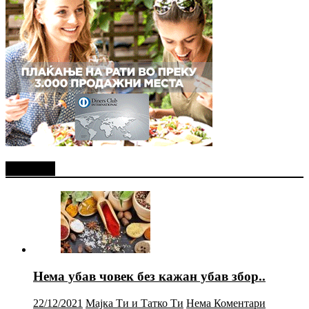
Најново
Нема убав човек без кажан убав збор..
22/12/2021
Мајка Ти и Татко Ти
Нема Коментари