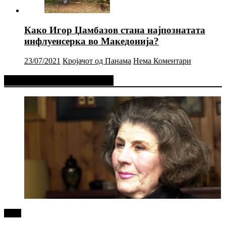
Како Игор Џамбазов стана најпознатата
инфлуенсерка во Македонија?
23/07/2021
Кројачот од Панама
Нема Коментари
Фејсбук Статус или Твит
tweet