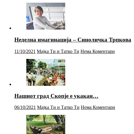
Неделна имагинација – Синоличка Трпкова
11/10/2021
Мајка Ти и Татко Ти
Нема Коментари
Нашиот град Скопје е укакан…
06/10/2021
Мајка Ти и Татко Ти
Нема Коментари