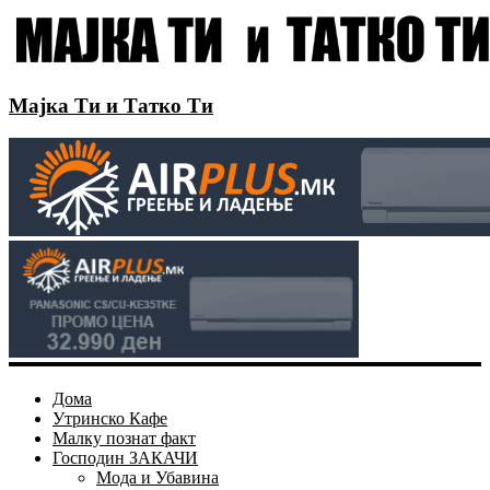
Мајка Ти и Татко Ти
Дома
Утринско Кафе
Малку познат факт
Господин ЗАКАЧИ
Мода и Убавина