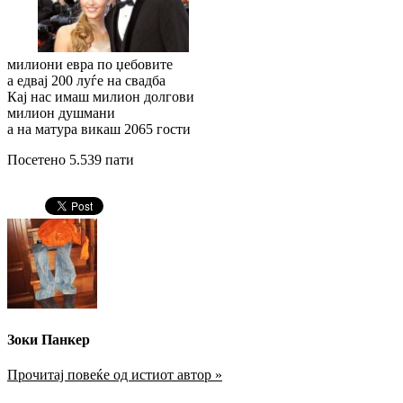
милиони евра по џебовите
а едвај 200 луѓе на свадба
Кај нас имаш милион долгови
милион душмани
а на матура викаш 2065 гости
Посетено 5.539 пати
Зоки Панкер
Прочитај повеќе од истиот автор »