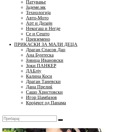
Патување
Јадеме.мк
Технологија
Авто-Мото
Арт и Дизајн
Некогаш и Негде
Се и Сешто
Превземено
ПРИКАСКИ ЗА МАЛИ ДЕЦА
Драган Спасов Дац
Ана Бунтеска
Јовица Ивановски
Зоки ПАНКЕР
ДАБлју
Калина Коси
Драган Таневски
Дана Прелиќ
Сашо Христовски
Игор Џамбазов
Кројачот од Панама