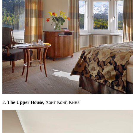
2.
The Upper House
, Хонг Конг, Кина