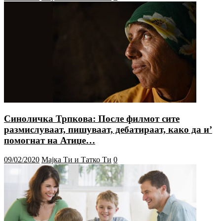
Синоличка Трпкова: После филмот сите
размислуваат, пишуваат, дебатираат, како да и’
помогнат на Атиџе…
09/02/2020
Мајка Ти и Татко Ти
0