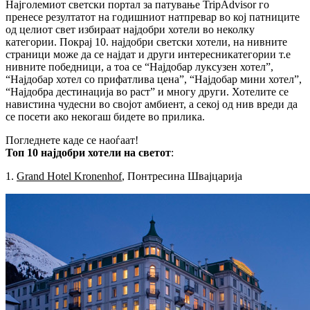
Најголемиот светски портал за патување TripAdvisor го
пренесе резултатот на годишниот натпревар во кој патниците
од целиот свет избираат најдобри хотели во неколку
категории. Покрај 10. најдобри светски хотели, на нивните
страници може да се најдат и други интересникатегории т.е
нивните победници, а тоа се “Најдобар луксузен хотел”,
“Најдобар хотел со прифатлива цена”, “Најдобар мини хотел”,
“Најдобра дестинација во раст” и многу други. Хотелите се
навистина чудесни во својот амбиент, а секој од нив вреди да
се посети ако некогаш бидете во прилика.
Погледнете каде се наоѓаат!
Топ 10 најдобри хотели на светот
:
1.
Grand Hotel Kronenhof
, Понтресина Швајцарија