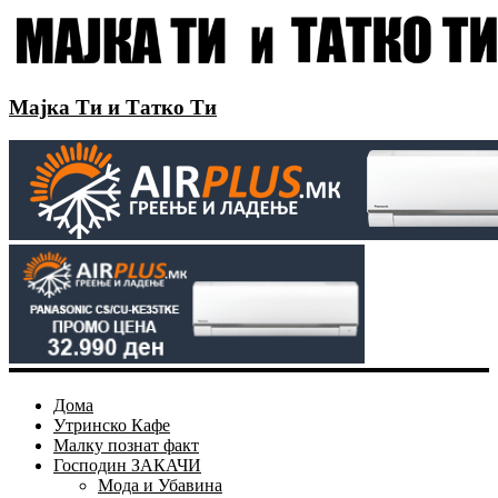
Мајка Ти и Татко Ти
Дома
Утринско Кафе
Малку познат факт
Господин ЗАКАЧИ
Мода и Убавина