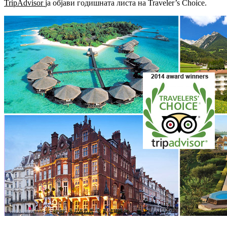
TripAdvisor
ја објави годишната листа на Traveler’s Choice.