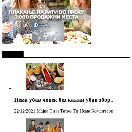
Најново
Нема убав човек без кажан убав збор..
22/12/2021
Мајка Ти и Татко Ти
Нема Коментари