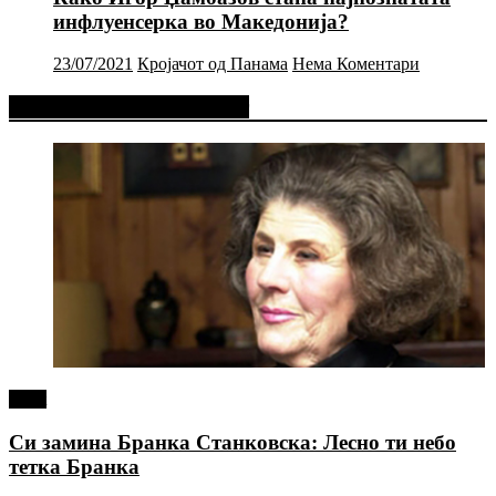
инфлуенсерка во Македонија?
23/07/2021
Кројачот од Панама
Нема Коментари
Фејсбук Статус или Твит
tweet
Си замина Бранка Станковска: Лесно ти небо
тетка Бранка