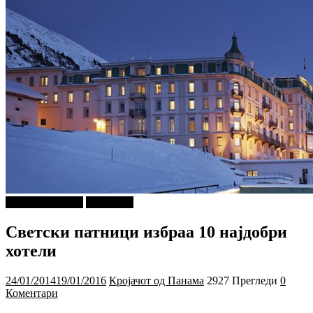
Г-дин. ЗАКАЧИ
Патување
Светски патници избраа 10 најдобри
хотели
24/01/2014
19/01/2016
Кројачот од Панама
2927 Прегледи
0
Коментари