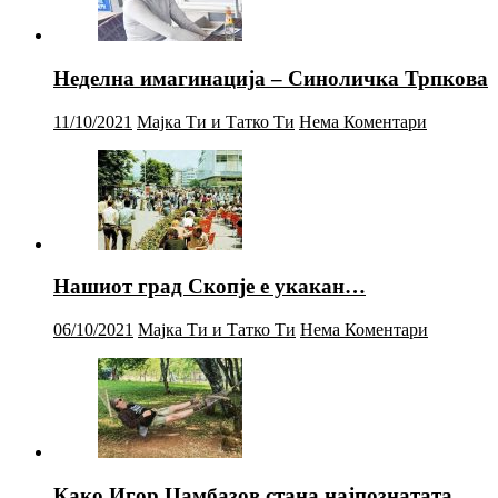
Неделна имагинација – Синоличка Трпкова
11/10/2021
Мајка Ти и Татко Ти
Нема Коментари
Нашиот град Скопје е укакан…
06/10/2021
Мајка Ти и Татко Ти
Нема Коментари
Како Игор Џамбазов стана најпознатата