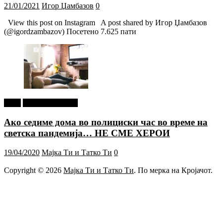
21/01/2021
Игор Џамбазов
0
View this post on Instagram A post shared by Игор Џамбазов
(@igordzambazov) Посетено 7.625 пати
tweet
Г-дин. ЗАКАЧИ
Ако седиме дома во полициски час во време на
светска пандемија… НЕ СМЕ ХЕРОИ
19/04/2020
Мајка Ти и Татко Ти
0
Copyright © 2026
Мајка Ти и Татко Ти
. По мерка на Кројачот.