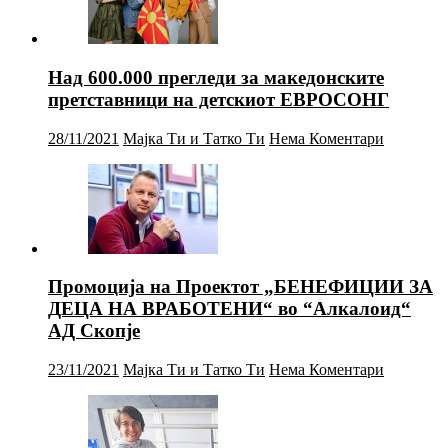
Над 600.000 прегледи за македонските
претставници на детскиот ЕВРОСОНГ
28/11/2021
Мајка Ти и Татко Ти
Нема Коментари
Промоција на Проектот „БЕНЕФИЦИИ ЗА
ДЕЦА НА ВРАБОТЕНИ“ во “Алкалоид“
АД Скопје
23/11/2021
Мајка Ти и Татко Ти
Нема Коментари