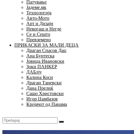
Патување
Јадеме.мк
Технологија
Авто-Мото
Арт и Дизајн
Некогаш и Негде
Се и Сешто
Превземено
ПРИКАСКИ ЗА МАЛИ ДЕЦА
Драган Спасов Дац
Ана Бунтеска
Јовица Ивановски
Зоки ПАНКЕР
ДАБлју
Калина Коси
Драган Таневски
Дана Прелиќ
Сашо Христовски
Игор Џамбазов
Кројачот од Панама