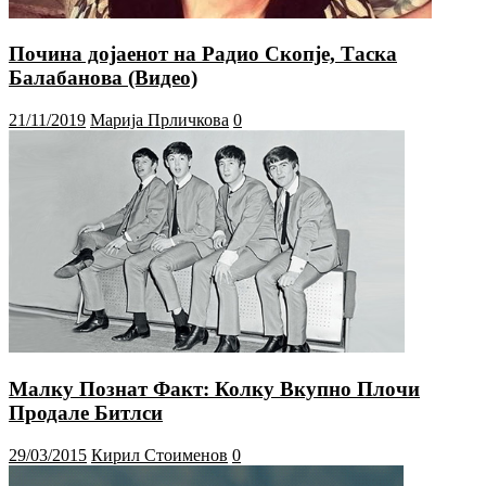
Почина дојаенот на Радио Скопје, Таска
Балабанова (Видео)
21/11/2019
Марија Прличкова
0
Малку Познат Факт: Колку Вкупно Плочи
Продале Битлси
29/03/2015
Кирил Стоименов
0