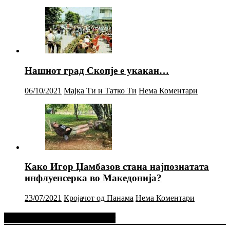
Нашиот град Скопје е укакан…
06/10/2021
Мајка Ти и Татко Ти
Нема Коментари
Како Игор Џамбазов стана најпознатата
инфлуенсерка во Македонија?
23/07/2021
Кројачот од Панама
Нема Коментари
Фејсбук Статус или Твит