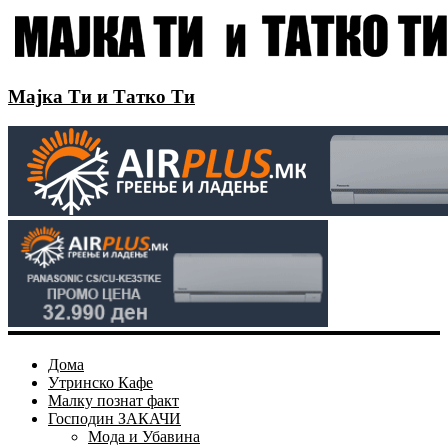
Мајка Ти и Татко Ти
Дома
Утринско Кафе
Малку познат факт
Господин ЗАКАЧИ
Мода и Убавина