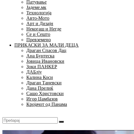
Патување
Јадеме.мк
Технологија
Авто-Мото
Арт и Дизајн
Некогаш и Негде
Се и Сешто
Превземено
ПРИКАСКИ ЗА МАЛИ ДЕЦА
Драган Спасов Дац
Ана Бунтеска
Јовица Ивановски
Зоки ПАНКЕР
ДАБлју
Калина Коси
Драган Таневски
Дана Прелиќ
Сашо Христовски
Игор Џамбазов
Кројачот од Панама