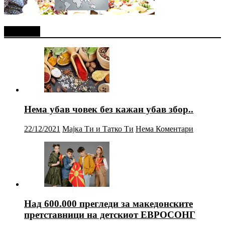
Најново
Нема убав човек без кажан убав збор..
22/12/2021
Мајка Ти и Татко Ти
Нема Коментари
Над 600.000 прегледи за македонските
претставници на детскиот ЕВРОСОНГ