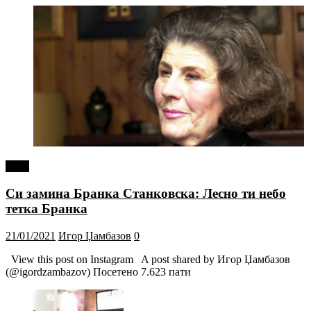
tweet
Си замина Бранка Станковска: Лесно ти небо
тетка Бранка
21/01/2021
Игор Џамбазов
0
View this post on Instagram A post shared by Игор Џамбазов
(@igordzambazov) Посетено 7.623 пати