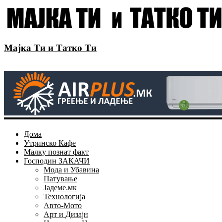
Мајка Ти и Татко Ти
Дома
Утринско Кафе
Малку познат факт
Господин ЗАКАЧИ
Мода и Убавина
Патување
Јадеме.мк
Технологија
Авто-Мото
Арт и Дизајн