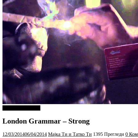
ДОБРА МУЗИКА
London Grammar – Strong
12/03/2014
06/04/2014
Мајка Ти и Татко Ти
1395 Прегледи
0 Ком