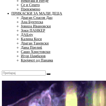
Некогаш и Негде
Се и Сешто
Превземено
ПРИКАСКИ ЗА МАЛИ ДЕЦА
Драган Спасов Дац
Ана Бунтеска
Јовица Ивановски
Зоки ПАНКЕР
ДАБлју
Калина Коси
Драган Таневски
Дана Прелиќ
Сашо Христовски
Игор Џамбазов
Кројачот од Панама