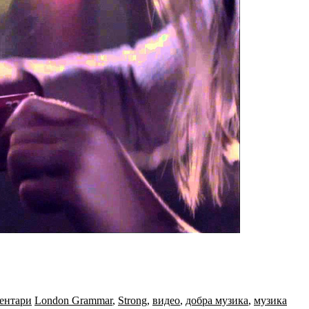
ентари
London Grammar
,
Strong
,
видео
,
добра музика
,
музика