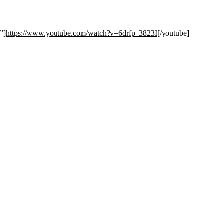
”]
https://www.youtube.com/watch?v=6drfp_3823I
[/youtube]