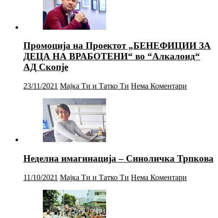
Промоција на Проектот „БЕНЕФИЦИИ ЗА
ДЕЦА НА ВРАБОТЕНИ“ во “Алкалоид“
АД Скопје
23/11/2021
Мајка Ти и Татко Ти
Нема Коментари
Неделна имагинација – Синоличка Трпкова
11/10/2021
Мајка Ти и Татко Ти
Нема Коментари