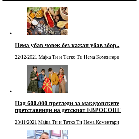
Нема убав човек без кажан убав збор..
22/12/2021
Мајка Ти и Татко Ти
Нема Коментари
Над 600.000 прегледи за македонските
претставници на детскиот ЕВРОСОНГ
28/11/2021
Мајка Ти и Татко Ти
Нема Коментари