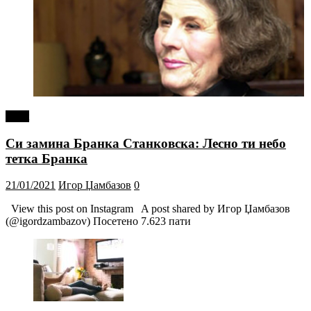
tweet
Си замина Бранка Станковска: Лесно ти небо
тетка Бранка
21/01/2021
Игор Џамбазов
0
View this post on Instagram A post shared by Игор Џамбазов
(@igordzambazov) Посетено 7.623 пати