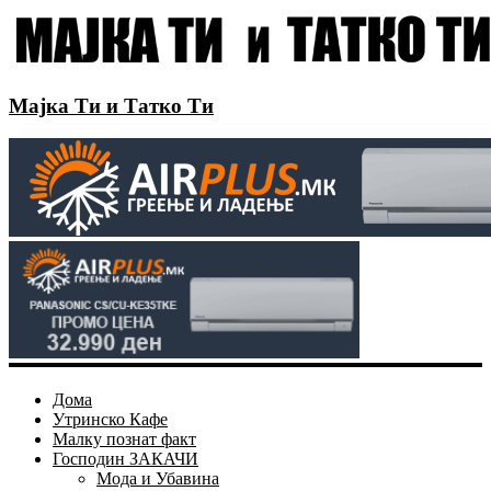
Мајка Ти и Татко Ти
Дома
Утринско Кафе
Малку познат факт
Господин ЗАКАЧИ
Мода и Убавина