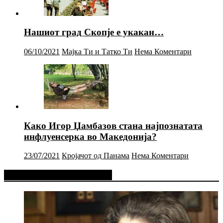
Нашиот град Скопје е укакан…
06/10/2021
Мајка Ти и Татко Ти
Нема Коментари
Како Игор Џамбазов стана најпознатата
инфлуенсерка во Македонија?
23/07/2021
Кројачот од Панама
Нема Коментари
Фејсбук Статус или Твит