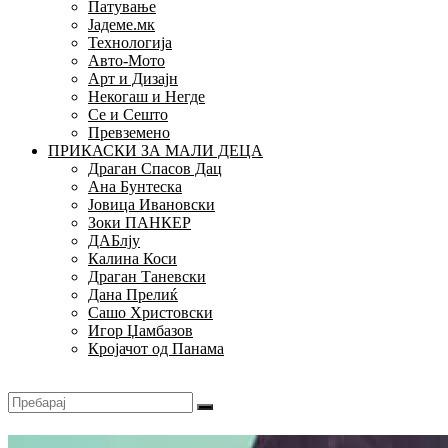
Патување
Јадеме.мк
Технологија
Авто-Мото
Арт и Дизајн
Некогаш и Негде
Се и Сешто
Превземено
ПРИКАСКИ ЗА МАЛИ ДЕЦА
Драган Спасов Дац
Ана Бунтеска
Јовица Ивановски
Зоки ПАНКЕР
ДАБлју
Калина Коси
Драган Таневски
Дана Прелиќ
Сашо Христовски
Игор Џамбазов
Кројачот од Панама