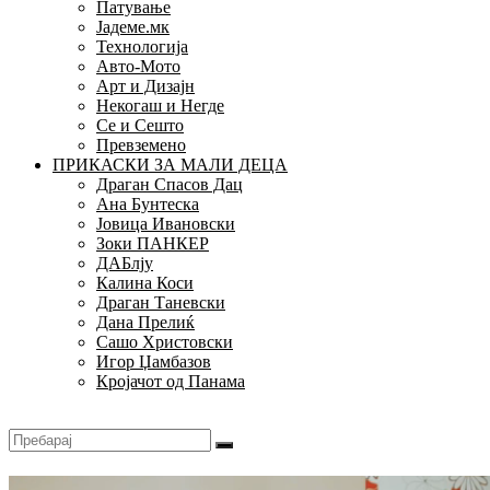
Патување
Јадеме.мк
Технологија
Авто-Мото
Арт и Дизајн
Некогаш и Негде
Се и Сешто
Превземено
ПРИКАСКИ ЗА МАЛИ ДЕЦА
Драган Спасов Дац
Ана Бунтеска
Јовица Ивановски
Зоки ПАНКЕР
ДАБлју
Калина Коси
Драган Таневски
Дана Прелиќ
Сашо Христовски
Игор Џамбазов
Кројачот од Панама