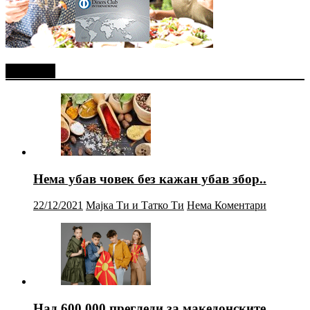
Најново
Нема убав човек без кажан убав збор..
22/12/2021
Мајка Ти и Татко Ти
Нема Коментари
Над 600.000 прегледи за македонските