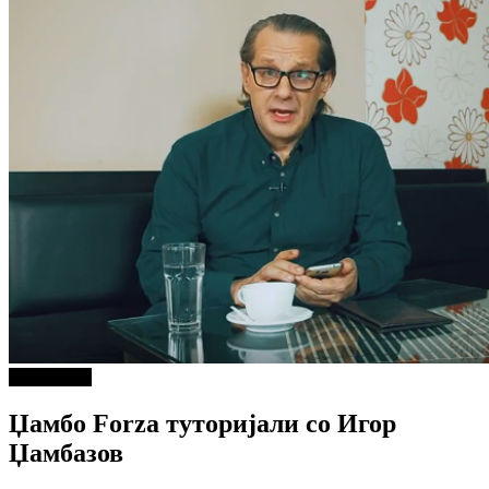
PIXEL.MK
Џамбо Forza туторијали со Игор
Џамбазов