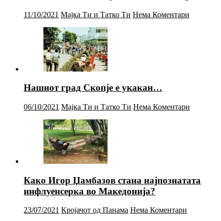
11/10/2021
Мајка Ти и Татко Ти
Нема Коментари
Нашиот град Скопје е укакан…
06/10/2021
Мајка Ти и Татко Ти
Нема Коментари
Како Игор Џамбазов стана најпознатата
инфлуенсерка во Македонија?
23/07/2021
Кројачот од Панама
Нема Коментари