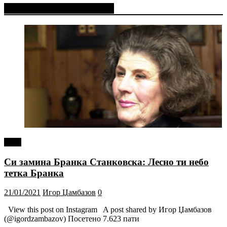
Фејсбук Статус или Твит
tweet
Си замина Бранка Станковска: Лесно ти небо
тетка Бранка
21/01/2021
Игор Џамбазов
0
View this post on Instagram A post shared by Игор Џамбазов
(@igordzambazov) Посетено 7.623 пати