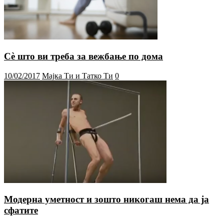
Сè што ви треба за вежбање по дома
10/02/2017
Мајка Ти и Татко Ти
0
Модерна уметност и зошто никогаш нема да ја
сфатите