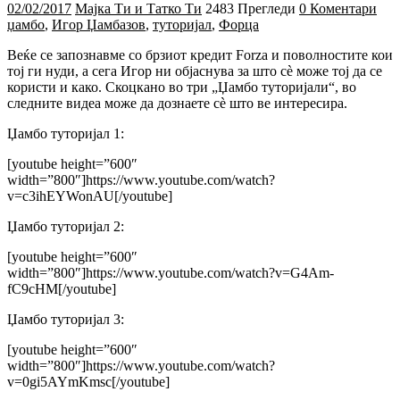
02/02/2017
Мајка Ти и Татко Ти
2483 Прегледи
0 Коментари
џамбо
,
Игор Џамбазов
,
туторијал
,
Форца
Веќе се запознавме со брзиот кредит Forza и поволностите кои
тој ги нуди, а сега Игор ни објаснува за што сè може тој да се
користи и како. Скоцкано во три „Џамбо туторијали“, во
следните видеа може да дознаете сè што ве интересира.
Џамбо туторијал 1:
[youtube height=”600″
width=”800″]https://www.youtube.com/watch?
v=c3ihEYWonAU[/youtube]
Џамбо туторијал 2:
[youtube height=”600″
width=”800″]https://www.youtube.com/watch?v=G4Am-
fC9cHM[/youtube]
Џамбо туторијал 3:
[youtube height=”600″
width=”800″]https://www.youtube.com/watch?
v=0gi5AYmKmsc[/youtube]