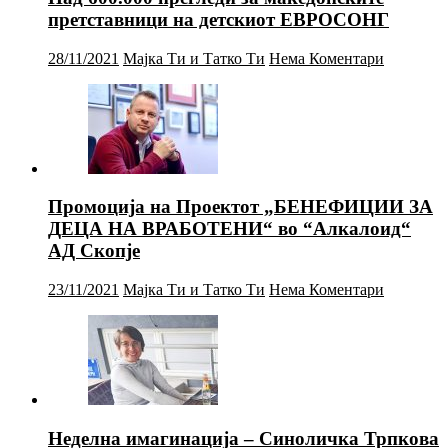
претставници на детскиот ЕВРОСОНГ
28/11/2021
Мајка Ти и Татко Ти
Нема Коментари
Промоција на Проектот „БЕНЕФИЦИИ ЗА
ДЕЦА НА ВРАБОТЕНИ“ во “Алкалоид“
АД Скопје
23/11/2021
Мајка Ти и Татко Ти
Нема Коментари
Неделна имагинација – Синоличка Трпкова