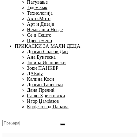
Патување
Јадеме.мк
Технологија
Авто-Мото
Арт и Дизајн
Некогаш и Негде
Се и Сешто
Превземено
ПРИКАСКИ ЗА МАЛИ ДЕЦА
Драган Спасов Дац
Ана Бунтеска
Јовица Ивановски
Зоки ПАНКЕР
ДАБлју
Калина Коси
Драган Таневски
Дана Прелиќ
Сашо Христовски
Игор Џамбазов
Кројачот од Панама