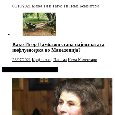
06/10/2021
Мајка Ти и Татко Ти
Нема Коментари
Како Игор Џамбазов стана најпознатата
инфлуенсерка во Македонија?
23/07/2021
Кројачот од Панама
Нема Коментари
Фејсбук Статус или Твит