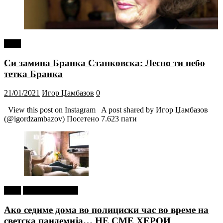
tweet
Си замина Бранка Станковска: Лесно ти небо
тетка Бранка
21/01/2021
Игор Џамбазов
0
View this post on Instagram A post shared by Игор Џамбазов
(@igordzambazov) Посетено 7.623 пати
tweet
Г-дин. ЗАКАЧИ
Ако седиме дома во полициски час во време на
светска пандемија… НЕ СМЕ ХЕРОИ