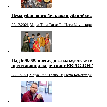
Нема убав човек без кажан убав збор..
22/12/2021
Мајка Ти и Татко Ти
Нема Коментари
Над 600.000 прегледи за македонските
претставници на детскиот ЕВРОСОНГ
28/11/2021
Мајка Ти и Татко Ти
Нема Коментари