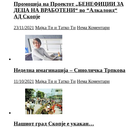
Промоција на Проектот „БЕНЕФИЦИИ ЗА
ДЕЦА НА ВРАБОТЕНИ“ во “Алкалоид“
АД Скопје
23/11/2021
Мајка Ти и Татко Ти
Нема Коментари
Неделна имагинација – Синоличка Трпкова
11/10/2021
Мајка Ти и Татко Ти
Нема Коментари
Нашиот град Скопје е укакан…