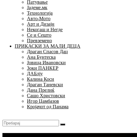
Патување
Јадеме.мк
Технологија
Авто-Мото
Арт и Дизајн
Некогаш и Негде
Се и Сешто
Превземено
ПРИКАСКИ ЗА МАЛИ ДЕЦА
Драган Спасов Дац
Ана Бунтеска
Јовица Ивановски
Зоки ПАНКЕР
ДАБлју
Калина Коси
Драган Таневски
Дана Прелиќ
Сашо Христовски
Игор Џамбазов
Кројачот од Панама