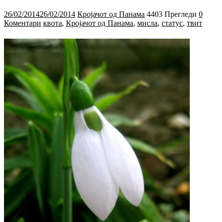
26/02/2014
26/02/2014
Кројачот од Панама
4403 Прегледи
0
Коментари
квота
,
Кројачот од Панама
,
мисла
,
статус
,
твит