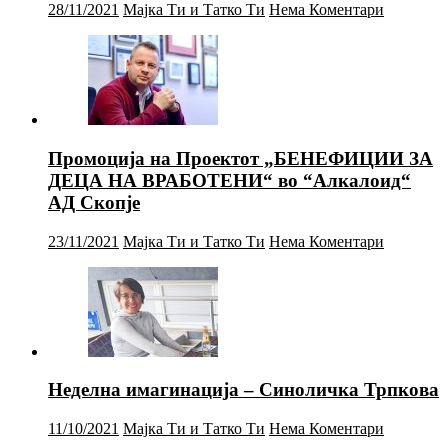
28/11/2021
Мајка Ти и Татко Ти
Нема Коментари
Промоција на Проектот „БЕНЕФИЦИИ ЗА
ДЕЦА НА ВРАБОТЕНИ“ во “Алкалоид“
АД Скопје
23/11/2021
Мајка Ти и Татко Ти
Нема Коментари
Неделна имагинација – Синоличка Трпкова
11/10/2021
Мајка Ти и Татко Ти
Нема Коментари