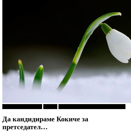
Кројачот од Панама
Објави
ПРИКАСКИ ЗА "МАЛИ ДЕЦА"
Да кандидираме Кокиче за
претседател…