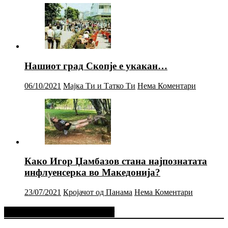
Нашиот град Скопје е укакан…
06/10/2021
Мајка Ти и Татко Ти
Нема Коментари
Како Игор Џамбазов стана најпознатата
инфлуенсерка во Македонија?
23/07/2021
Кројачот од Панама
Нема Коментари
Фејсбук Статус или Твит