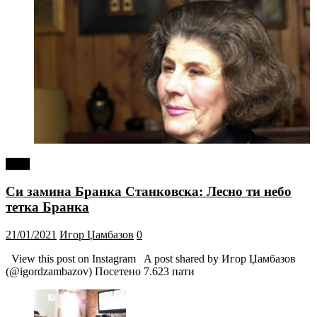
tweet
Си замина Бранка Станковска: Лесно ти небо
тетка Бранка
21/01/2021
Игор Џамбазов
0
View this post on Instagram A post shared by Игор Џамбазов
(@igordzambazov) Посетено 7.623 пати