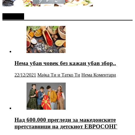
Најново
Нема убав човек без кажан убав збор..
22/12/2021
Мајка Ти и Татко Ти
Нема Коментари
Над 600.000 прегледи за македонските
претставници на детскиот ЕВРОСОНГ