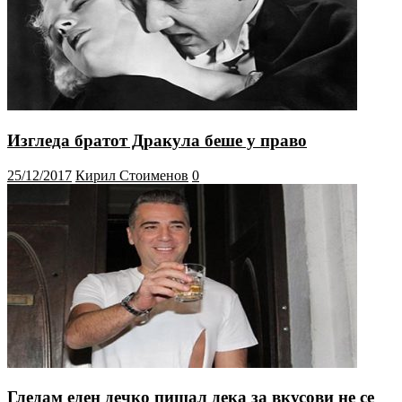
Изгледа братот Дракула беше у право
25/12/2017
Кирил Стоименов
0
Гледам еден дечко пишал дека за вкусови не се