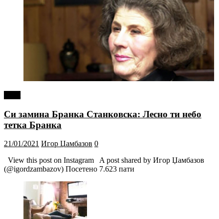
tweet
Си замина Бранка Станковска: Лесно ти небо
тетка Бранка
21/01/2021
Игор Џамбазов
0
View this post on Instagram A post shared by Игор Џамбазов
(@igordzambazov) Посетено 7.623 пати