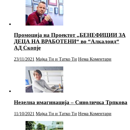
Промоција на Проектот „БЕНЕФИЦИИ ЗА
ДЕЦА НА ВРАБОТЕНИ“ во “Алкалоид“
АД Скопје
23/11/2021
Мајка Ти и Татко Ти
Нема Коментари
Неделна имагинација – Синоличка Трпкова
11/10/2021
Мајка Ти и Татко Ти
Нема Коментари