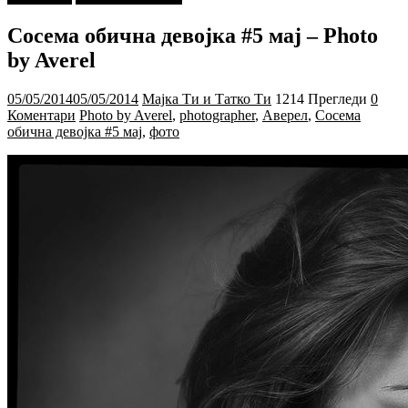
Сосема обична девојка #5 мај – Photo
by Averel
05/05/2014
05/05/2014
Мајка Ти и Татко Ти
1214 Прегледи
0
Коментари
Photo by Averel
,
photographer
,
Аверел
,
Сосема
обична девојка #5 мај
,
фото