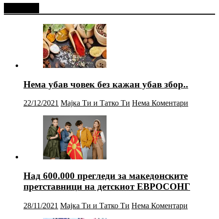
Најново
Нема убав човек без кажан убав збор..
22/12/2021
Мајка Ти и Татко Ти
Нема Коментари
Над 600.000 прегледи за македонските
претставници на детскиот ЕВРОСОНГ
28/11/2021
Мајка Ти и Татко Ти
Нема Коментари