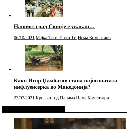
Нашиот град Скопје е укакан…
06/10/2021
Мајка Ти и Татко Ти
Нема Коментари
Како Игор Џамбазов стана најпознатата
инфлуенсерка во Македонија?
23/07/2021
Кројачот од Панама
Нема Коментари
Фејсбук Статус или Твит