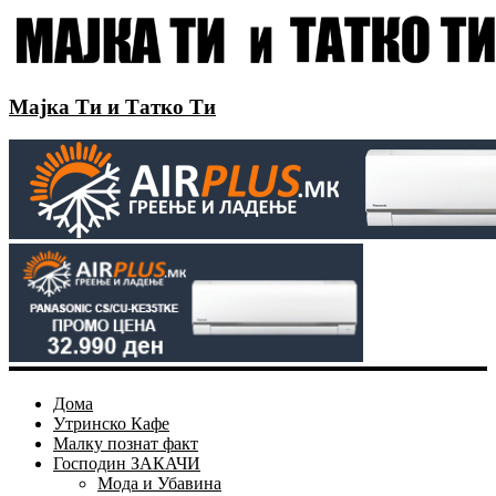
Мајка Ти и Татко Ти
Дома
Утринско Кафе
Малку познат факт
Господин ЗАКАЧИ
Мода и Убавина