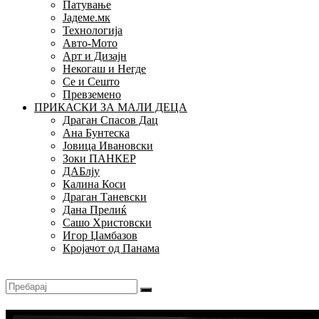
Патување
Јадеме.мк
Технологија
Авто-Мото
Арт и Дизајн
Некогаш и Негде
Се и Сешто
Превземено
ПРИКАСКИ ЗА МАЛИ ДЕЦА
Драган Спасов Дац
Ана Бунтеска
Јовица Ивановски
Зоки ПАНКЕР
ДАБлју
Калина Коси
Драган Таневски
Дана Прелиќ
Сашо Христовски
Игор Џамбазов
Кројачот од Панама