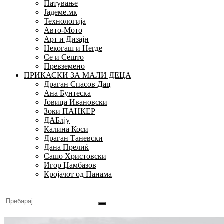
Патување
Јадеме.мк
Технологија
Авто-Мото
Арт и Дизајн
Некогаш и Негде
Се и Сешто
Превземено
ПРИКАСКИ ЗА МАЛИ ДЕЦА
Драган Спасов Дац
Ана Бунтеска
Јовица Ивановски
Зоки ПАНКЕР
ДАБлју
Калина Коси
Драган Таневски
Дана Прелиќ
Сашо Христовски
Игор Џамбазов
Кројачот од Панама