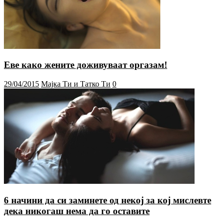
Еве како жените доживуваат оргазам!
29/04/2015
Мајка Ти и Татко Ти
0
6 начини да си заминете од некој за кој мислевте
дека никогаш нема да го оставите