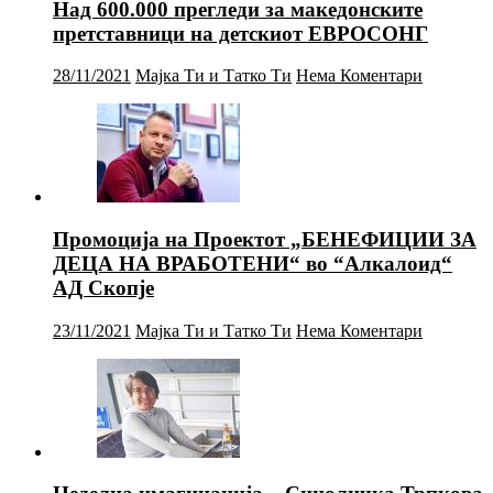
Над 600.000 прегледи за македонските
претставници на детскиот ЕВРОСОНГ
28/11/2021
Мајка Ти и Татко Ти
Нема Коментари
Промоција на Проектот „БЕНЕФИЦИИ ЗА
ДЕЦА НА ВРАБОТЕНИ“ во “Алкалоид“
АД Скопје
23/11/2021
Мајка Ти и Татко Ти
Нема Коментари