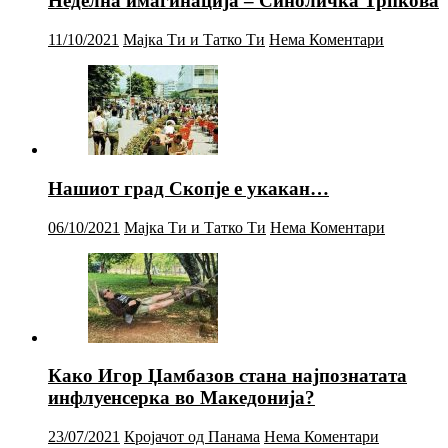
Неделна имагинација – Синоличка Трпкова
11/10/2021
Мајка Ти и Татко Ти
Нема Коментари
Нашиот град Скопје е укакан…
06/10/2021
Мајка Ти и Татко Ти
Нема Коментари
Како Игор Џамбазов стана најпознатата
инфлуенсерка во Македонија?
23/07/2021
Кројачот од Панама
Нема Коментари