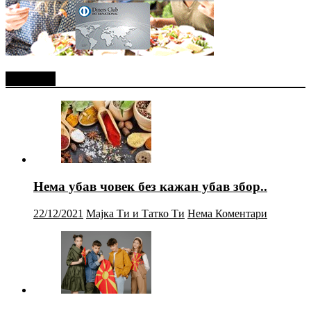
Најново
Нема убав човек без кажан убав збор..
22/12/2021
Мајка Ти и Татко Ти
Нема Коментари