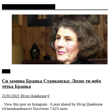
Фејсбук Статус или Твит
tweet
Си замина Бранка Станковска: Лесно ти небо
тетка Бранка
21/01/2021
Игор Џамбазов
0
View this post on Instagram A post shared by Игор Џамбазов
(@igordzambazov) Посетено 7.623 пати