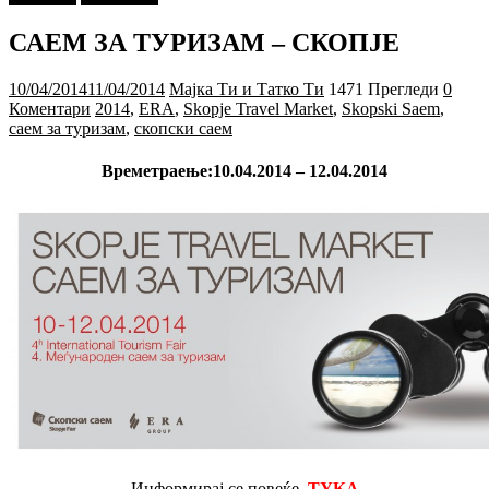
САЕМ ЗА ТУРИЗАМ – СКОПЈЕ
10/04/2014
11/04/2014
Мајка Ти и Татко Ти
1471 Прегледи
0
Коментари
2014
,
ERA
,
Skopje Travel Market
,
Skopski Saem
,
саем за туризам
,
скопски саем
Времетраење:10.04.2014 – 12.04.2014
Информирај се повеќе,
ТУКА