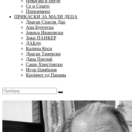
Некогаш и Негде
Се и Сешто
Превземено
ПРИКАСКИ ЗА МАЛИ ДЕЦА
Драган Спасов Дац
Ана Бунтеска
Јовица Ивановски
Зоки ПАНКЕР
ДАБлју
Калина Коси
Драган Таневски
Дана Прелиќ
Сашо Христовски
Игор Џамбазов
Кројачот од Панама