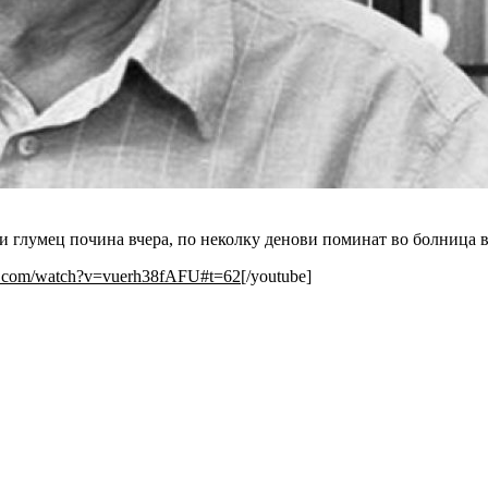
 глумец почина вчера, по неколку денови поминат во болница в
e.com/watch?v=vuerh38fAFU#t=62
[/youtube]