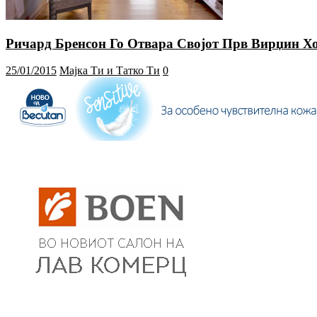
Ричард Бренсон Го Отвара Својот Прв Вирџин Х
25/01/2015
Мајка Ти и Татко Ти
0