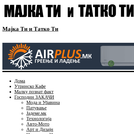
Мајка Ти и Татко Ти
Дома
Утринско Кафе
Малку познат факт
Господин ЗАКАЧИ
Мода и Убавина
Патување
Јадеме.мк
Технологија
Авто-Мото
Арт и Дизајн