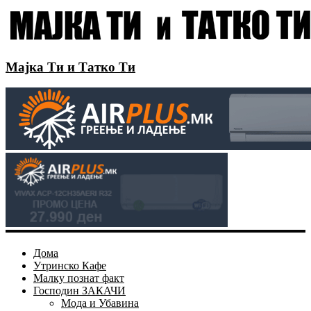
Мајка Ти и Татко Ти
Дома
Утринско Кафе
Малку познат факт
Господин ЗАКАЧИ
Мода и Убавина