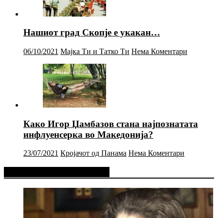
Нашиот град Скопје е укакан…
06/10/2021
Мајка Ти и Татко Ти
Нема Коментари
Како Игор Џамбазов стана најпознатата
инфлуенсерка во Македонија?
23/07/2021
Кројачот од Панама
Нема Коментари
Фејсбук Статус или Твит