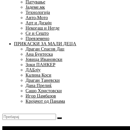
Патување
Јадеме.мк
Технологија
Авто-Мото
Арт и Дизајн
Некогаш и Негде
Се и Сешто
Превземено
ПРИКАСКИ ЗА МАЛИ ДЕЦА
Драган Спасов Дац
Ана Бунтеска
Јовица Ивановски
Зоки ПАНКЕР
ДАБлју
Калина Коси
Драган Таневски
Дана Прелиќ
Сашо Христовски
Игор Џамбазов
Кројачот од Панама