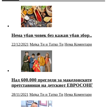
Нема убав човек без кажан убав збор..
22/12/2021
Мајка Ти и Татко Ти
Нема Коментари
Над 600.000 прегледи за македонските
претставници на детскиот ЕВРОСОНГ
28/11/2021
Мајка Ти и Татко Ти
Нема Коментари