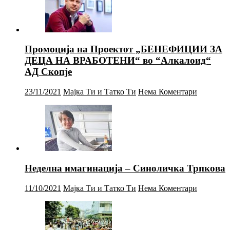
Промоција на Проектот „БЕНЕФИЦИИ ЗА
ДЕЦА НА ВРАБОТЕНИ“ во “Алкалоид“
АД Скопје
23/11/2021
Мајка Ти и Татко Ти
Нема Коментари
Неделна имагинација – Синоличка Трпкова
11/10/2021
Мајка Ти и Татко Ти
Нема Коментари