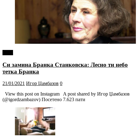
tweet
Си замина Бранка Станковска: Лесно ти небо
тетка Бранка
21/01/2021
Игор Џамбазов
0
View this post on Instagram A post shared by Игор Џамбазов
(@igordzambazov) Посетено 7.623 пати