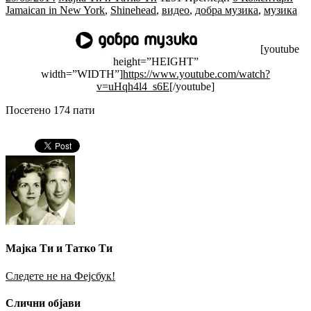
Jamaican in New York
,
Shinehead
,
видео
,
добра музика
,
музика
[youtube
height=”HEIGHT”
width=”WIDTH”]
https://www.youtube.com/watch?
v=uHqh4l4_s6E
[/youtube]
Посетено 174 пати
Мајка Ти и Татко Ти
Следете не на Фејсбук!
Слични објави