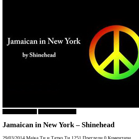
Г-дин. ЗАКАЧИ
ДОБРА МУЗИКА
Jamaican in New York – Shinehead
29/03/2014
Мајка Ти и Татко Ти
1251 Прегледи
0 Коментари